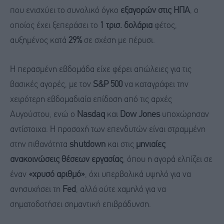
που ενισχύει το συνολικό όγκο
εξαγορών στις ΗΠΑ
, ο
οποίος έχει ξεπεράσει το
1 τρισ. δολάρια
φέτος,
αυξημένος κατά
29%
σε σχέση με πέρυσι.
Η περασμένη εβδομάδα είχε φέρει απώλειες για τις
βασικές αγορές, με τον
S&P 500
να καταγράφει την
χειρότερη εβδομαδιαία επίδοση από τις αρχές
Αυγούστου, ενώ ο
Nasdaq
και
Dow Jones
υποχώρησαν
αντίστοιχα. Η προσοχή των επενδυτών είναι στραμμένη
στην πιθανότητα
shutdown
και στις
μηνιαίες
ανακοινώσεις θέσεων εργασίας
, όπου η αγορά ελπίζει σε
έναν
«χρυσό αριθμό»
, όχι υπερβολικά υψηλό για να
ανησυχήσει τη
Fed
, αλλά ούτε χαμηλό για να
σηματοδοτήσει σημαντική επιβράδυνση.