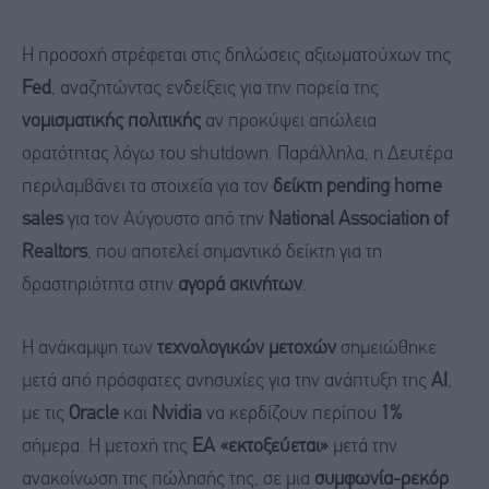
Η προσοχή στρέφεται στις δηλώσεις αξιωματούχων της
Fed
, αναζητώντας ενδείξεις για την πορεία της
νομισματικής πολιτικής
αν προκύψει απώλεια
ορατότητας λόγω του shutdown. Παράλληλα, η Δευτέρα
περιλαμβάνει τα στοιχεία για τον
δείκτη pending home
sales
για τον Αύγουστο από την
National Association of
Realtors
, που αποτελεί σημαντικό δείκτη για τη
δραστηριότητα στην
αγορά ακινήτων
.
Η ανάκαμψη των
τεχνολογικών μετοχών
σημειώθηκε
μετά από πρόσφατες ανησυχίες για την ανάπτυξη της
AI
,
με τις
Oracle
και
Nvidia
να κερδίζουν περίπου
1%
σήμερα. Η μετοχή της
EA «εκτοξεύεται»
μετά την
ανακοίνωση της πώλησής της, σε μια
συμφωνία-ρεκόρ