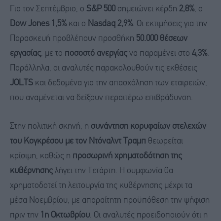
Για τον Σεπτέμβριο, ο
S&P 500
σημειώνει κέρδη
2,8%
, ο
Dow Jones 1,5%
και ο
Nasdaq 2,9%
. Οι εκτιμήσεις για την
Παρασκευή προβλέπουν προσθήκη
50.000 θέσεων
εργασίας
, με το
ποσοστό ανεργίας
να παραμένει στο
4,3%
.
Παράλληλα, οι αναλυτές παρακολουθούν τις εκθέσεις
JOLTS
και δεδομένα για την απασχόληση των εταιρειών,
που αναμένεται να δείξουν περαιτέρω επιβράδυνση.
Στην πολιτική σκηνή, η
συνάντηση κορυφαίων στελεχών
του Κογκρέσου με τον Ντόναλντ Τραμπ
θεωρείται
κρίσιμη, καθώς η
προσωρινή χρηματοδότηση της
κυβέρνησης
λήγει την Τετάρτη. Η συμφωνία θα
χρηματοδοτεί τη λειτουργία της κυβέρνησης μέχρι τα
μέσα Νοεμβρίου, με απαραίτητη προϋπόθεση την ψήφιση
πριν την
1η Οκτωβρίου
. Οι αναλυτές προειδοποιούν ότι η