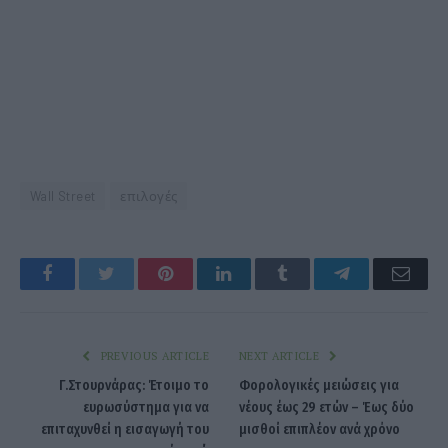
Wall Street
επιλογές
Facebook
Twitter
Pinterest
LinkedIn
Tumblr
Telegram
Emai
PREVIOUS ARTICLE
NEXT ARTICLE
Γ.Στουρνάρας: Έτοιμο το
Φορολογικές μειώσεις για
ευρωσύστημα για να
νέους έως 29 ετών – Έως δύο
επιταχυνθεί η εισαγωγή του
μισθοί επιπλέον ανά χρόνο