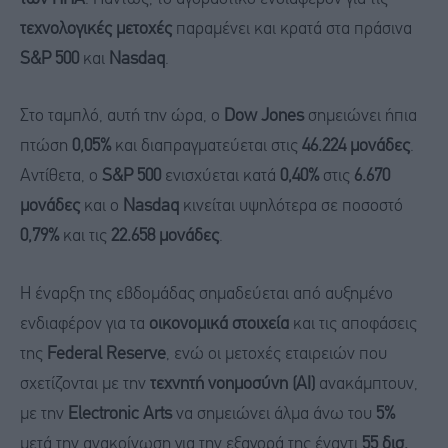
τεχνολογικές μετοχές
παραμένει και κρατά στα πράσινα
S&P 500
και
Nasdaq
.
Στο ταμπλό, αυτή την ώρα, ο
Dow Jones
σημειώνει ήπια
πτώση
0,05%
και διαπραγματεύεται στις
46.224 μονάδες
.
Αντίθετα, ο
S&P 500
ενισχύεται κατά
0,40%
στις
6.670
μονάδες
και ο
Nasdaq
κινείται υψηλότερα σε ποσοστό
0,79%
και τις
22.658 μονάδες
.
Η έναρξη της εβδομάδας σημαδεύεται από αυξημένο
ενδιαφέρον για τα
οικονομικά στοιχεία
και τις αποφάσεις
της
Federal Reserve
, ενώ οι μετοχές εταιρειών που
σχετίζονται με την
τεχνητή νοημοσύνη (AI)
ανακάμπτουν,
με την
Electronic Arts
να σημειώνει άλμα άνω του
5%
μετά την ανακοίνωση για την εξαγορά της έναντι
55 δισ.