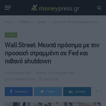
Home
»
Ειδήσεις
»
Αγορά
»
Wall Street: Μεικτά πρόσημα με την προσοχή στραμμένη σε Fed και πιθανό shutdown
ΑΓΟΡΆ
Wall Street: Μεικτά πρόσημα με την
προσοχή στραμμένη σε Fed και
πιθανό shutdown
29 Σεπτεμβρίου, 2025
Updated:
29 Σεπτεμβρίου, 2025
Δεν υπάρχουν Σχόλια
3 Mins Read
Facebook
Twitter
LinkedIn