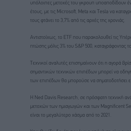
υπόλοιπες μετοχές του γκρουπ υποαποδίδουν έν
έτους, με τις Microsoft, Meta και Tesla να κατ
τους φτάνει το 3,7% από τις αρχές της χρονιάς.
Αντιστοίχως, το ETF που παρακολουθεί τις Υπέρ
πτώσης μόλις 3% του S&P 500, καταγράφοντας τον
Τεχνικοί αναλυτές επισημαίνουν ότι η αγορά βρί
σημαντικών τεχνικών επιπέδων μπορεί να οδηγ
των επιπέδων θα μπορούσε να σηματοδοτήσει επ
Η Ned Davis Research, σε πρόσφατη τεχνική αν
μετοχών των ημιαγωγών και των Magnificent Sev
είναι το μεγαλύτερο χάσμα από το 2021.