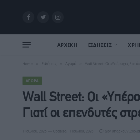
Facebook
Twitter
Instagram
ΑΡΧΙΚΗ
ΕΙΔΗΣΕΙΣ
ΧΡΗ
Home
»
Ειδήσεις
»
Αγορά
»
Wall Street: Οι «Υπέροχες Επτά»
ΑΓΟΡΆ
Wall Street: Οι «Υπέρ
Γιατί οι επενδυτές στ
1 Ιουλίου, 2026
Updated:
1 Ιουλίου, 2026
Δεν υπάρχουν Σχόλια