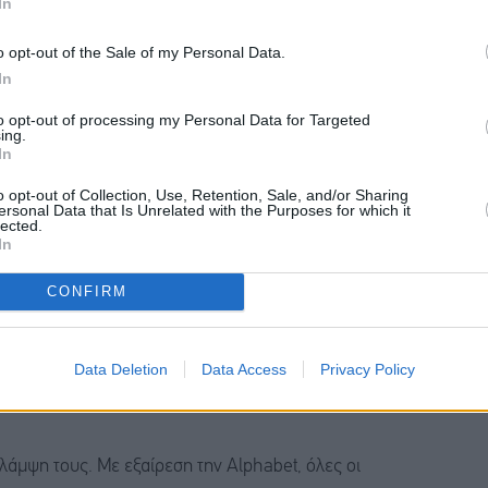
In
ν των επιμέρους κλάδων του S&P 500 φέτος φέρνει
o opt-out of the Sale of my Personal Data.
In
ις μετοχές των εταιρειών μνημών και αποθηκευτικών
to opt-out of processing my Personal Data for Targeted
ing.
In
, ενώ οι Micron, Intel, Western Digital και Seagate
o opt-out of Collection, Use, Retention, Sale, and/or Sharing
ersonal Data that Is Unrelated with the Purposes for which it
, καθώς οι ελλείψεις σε μνήμες εκτιμάται ότι θα
lected.
In
CONFIRM
 Manufacturing Company (TSMC) έχει ενισχυθεί
ς τη χρηματιστηριακή της αξία πάνω από τα 2 τρισ.
Data Deletion
Data Access
Privacy Policy
ός προμηθευτής εξοπλισμού της TSMC, καταγράφει
 λάμψη τους. Με εξαίρεση την Alphabet, όλες οι