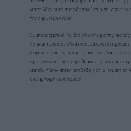
Υπενθυμίζει δε, ότι παρόμοια απόκλιση είχε εμφα
για το λόγο αυτό προειδοποιεί ότι η σημερινή ει
την ευρύτερη αγορά.
Συμπερασματικά, το βασικό αφήγημα της αγοράς 
να αναπτύσσεται, αλλά ποιοι θα είναι οι πραγματ
κεφάλαια από τις εταιρείες που επενδύουν εκατ
προς εκείνες που προμηθεύουν τα απαραίτητα μι
ζητούν πλέον απτές αποδείξεις ότι οι τεράστιε
διατηρήσιμη κερδοφορία.