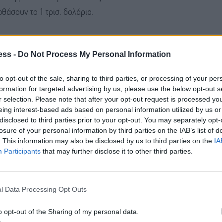
θάσουν το 1 τρισ. δολάρια.
ι αντιμέτωποι με πιέσεις στα περιθώρια κέρδους τους,
ess -
Do Not Process My Personal Information
ν, όπως οι μνήμες και ο ηλεκτρολογικός εξοπλισμός.
to opt-out of the sale, sharing to third parties, or processing of your per
εκμεταλλεύτηκαν στο έπακρο οι ραγδαία
formation for targeted advertising by us, please use the below opt-out s
r selection. Please note that after your opt-out request is processed y
 της συνεχιζόμενης ισχυρής ζήτησης για μικροτσίπ.
eing interest-based ads based on personal information utilized by us or
disclosed to third parties prior to your opt-out. You may separately opt-
υ παρακολουθεί τις αμερικανικές εταιρείες του
losure of your personal information by third parties on the IAB’s list of
. This information may also be disclosed by us to third parties on the
IA
μηνο του έτους και οδεύει προς την καλύτερη ετήσια
Participants
that may further disclose it to other third parties.
η της «φούσκας» των εταιρειών διαδικτύου.
ς εταιρείες τεχνολογίας, σε συνδυασμό με τους
l Data Processing Opt Outs
 κέρδη των κατασκευαστών μικροτσίπ σε εκρηκτική
o opt-out of the Sharing of my personal data.