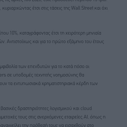
κυριαρχώντας έτσι στις τάσεις της Wall Street και όχι
ρίπου 10%, καταγράφοντας έτσι τη χειρότερη μηνιαία
. Αντιστοίχως και για το πρώτο εξάμηνο του έτους
μφιβολία των επενδυτών για το κατά πόσο οι
ers σε υποδομές τεχνητής νοημοσύνης θα
υν τα εντυπωσιακά χρηματιστηριακά κέρδη των
ς βασικές δραστηριότητες λογισμικού και cloud
μετοχές τους στις ανερχόμενες εταιρείες AI, όπως η
οαναγγείλει την πρόθεσή τους να εισαχθούν στο