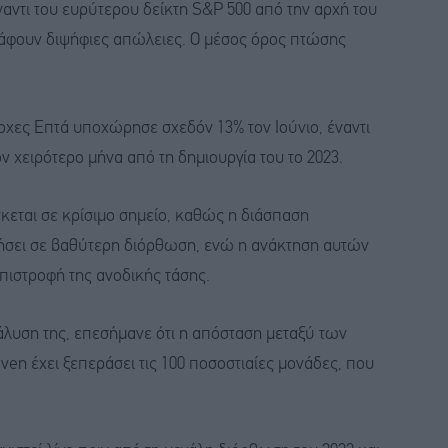
αντι του ευρύτερου δείκτη S&P 500 από την αρχή του
αγράφουν διψήφιες απώλειες. Ο μέσος όρος πτώσης
οχες Επτά υποχώρησε σχεδόν 13% τον Ιούνιο, έναντι
 χειρότερο μήνα από τη δημιουργία του το 2023.
σκεται σε κρίσιμο σημείο, καθώς η διάσπαση
ήσει σε βαθύτερη διόρθωση, ενώ η ανάκτηση αυτών
ιστροφή της ανοδικής τάσης.
άλυση της, επεσήμανε ότι η απόσταση μεταξύ των
en έχει ξεπεράσει τις 100 ποσοστιαίες μονάδες, που