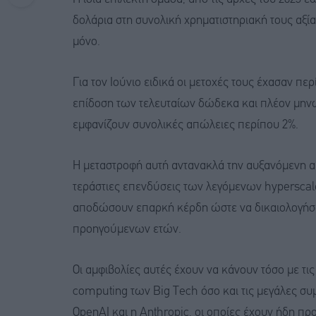
δολάρια στη συνολική χρηματιστηριακή τους αξία, 
μόνο.
Για τον Ιούνιο ειδικά οι μετοχές τους έχασαν πε
επίδοση των τελευταίων δώδεκα και πλέον μηνών
εμφανίζουν συνολικές απώλειες περίπου 2%.
Η μεταστροφή αυτή αντανακλά την αυξανόμενη α
τεράστιες επενδύσεις των λεγόμενων hyperscal
αποδώσουν επαρκή κέρδη ώστε να δικαιολογήσο
προηγούμενων ετών.
Οι αμφιβολίες αυτές έχουν να κάνουν τόσο με τι
computing των Big Tech όσο και τις μεγάλες συμ
OpenAI και η Anthropic, οι οποίες έχουν ήδη πρ