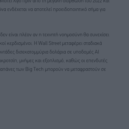
νιστεί λίγο πριν από τη μεγάλη διόρθωση του 2022 και
κόνα ενδέχεται να αποτελεί προειδοποιητικό σήμα για
δεν είναι πλέον αν η τεχνητή νοημοσύνη θα συνεχίσει
ικοί κερδισμένοι. Η Wall Street μεταφέρει σταδιακά
οντάδες δισεκατομμύρια δολάρια σε υποδομές AI
κροτσίπ, μνήμες και εξοπλισμό, καθώς οι επενδυτές
ς δαπάνες των Big Tech μπορούν να μεταφραστούν σε