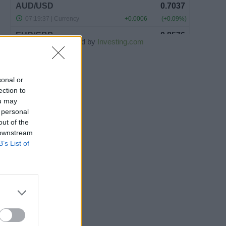
Powered by
Investing.com
sonal or
ection to
ou may
 personal
out of the
 downstream
B’s List of