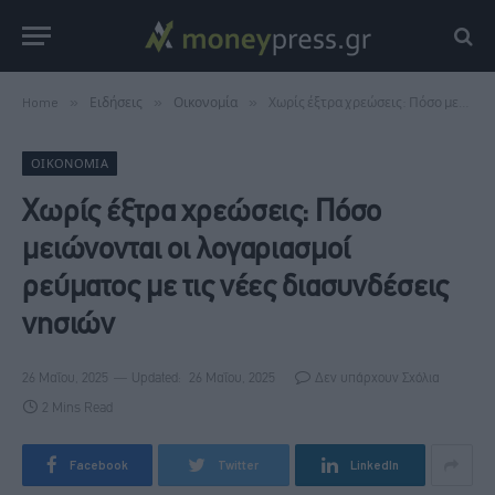
Home
»
Ειδήσεις
»
Οικονομία
»
Χωρίς έξτρα χρεώσεις: Πόσο μειώνονται οι λογαριασμοί ρεύματος με τις νέες διασυνδέσεις νησιών
ΟΙΚΟΝΟΜΊΑ
Χωρίς έξτρα χρεώσεις: Πόσο
μειώνονται οι λογαριασμοί
ρεύματος με τις νέες διασυνδέσεις
νησιών
26 Μαΐου, 2025
Updated:
26 Μαΐου, 2025
Δεν υπάρχουν Σχόλια
2 Mins Read
Facebook
Twitter
LinkedIn