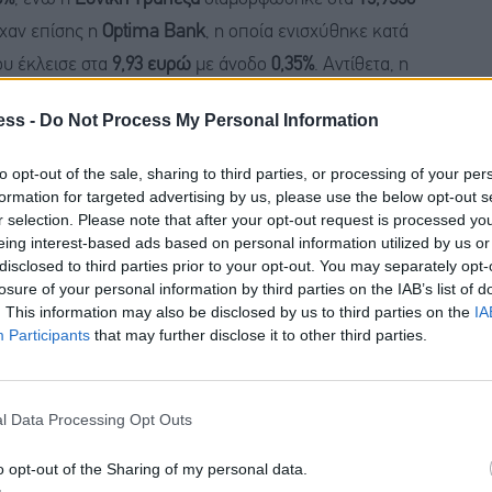
ίχαν επίσης η
Optima Bank
, η οποία ενισχύθηκε κατά
ου έκλεισε στα
9,93 ευρώ
με άνοδο
0,35%
. Αντίθετα, η
 ευρώ
, ενώ η
Τράπεζα της Ελλάδος
έκλεισε στα
15,25
ess -
Do Not Process My Personal Information
to opt-out of the sale, sharing to third parties, or processing of your per
γκεντρώθηκε κυρίως στις
ενεργειακές εταιρείες
, οι
formation for targeted advertising by us, please use the below opt-out s
r selection. Please note that after your opt-out request is processed y
l
αναδείχθηκε σε πρωταγωνίστρια της συνεδρίασης,
eing interest-based ads based on personal information utilized by us or
τα
43,30 ευρώ
. Ισχυρή άνοδο κατέγραψαν επίσης η
disclosed to third parties prior to your opt-out. You may separately opt-
losure of your personal information by third parties on the IAB’s list of
gy Holdings
, η οποία ενισχύθηκε κατά
3,81%
στα
23,98
. This information may also be disclosed by us to third parties on the
IA
κλείνοντας στα
24,20 ευρώ
και καταγράφοντας
νέο
Participants
that may further disclose it to other third parties.
l Data Processing Opt Outs
ία ενισχύθηκε κατά
1,69%
και έκλεισε στο
ιστορικό
σημείωσε άνοδο
0,97%
, ολοκληρώνοντας τη
o opt-out of the Sharing of my personal data.