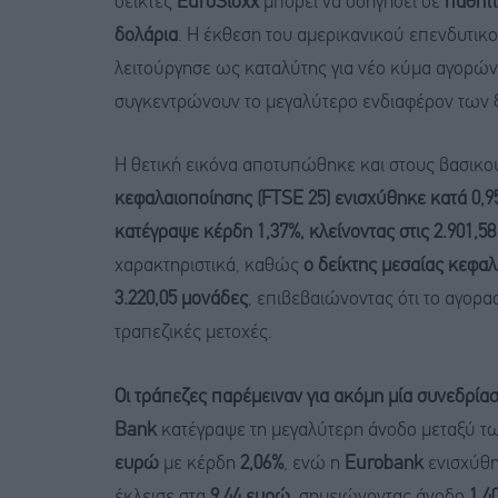
δείκτες
EuroStoxx
μπορεί να οδηγήσει σε
παθητι
δολάρια
. Η έκθεση του αμερικανικού επενδυτικο
λειτούργησε ως καταλύτης για νέο κύμα αγορών, 
συγκεντρώνουν το μεγαλύτερο ενδιαφέρον των
Η θετική εικόνα αποτυπώθηκε και στους βασικού
κεφαλαιοποίησης (FTSE 25) ενισχύθηκε κατά 0,95
κατέγραψε κέρδη 1,37%, κλείνοντας στις 2.901,5
χαρακτηριστικά, καθώς
ο δείκτης μεσαίας κεφαλ
3.220,05 μονάδες
, επιβεβαιώνοντας ότι το αγορα
τραπεζικές μετοχές.
Οι τράπεζες παρέμειναν για ακόμη μία συνεδρία
Bank
κατέγραψε τη μεγαλύτερη άνοδο μεταξύ τ
ευρώ
με κέρδη
2,06%
, ενώ η
Eurobank
ενισχύθ
έκλεισε στα
9,44 ευρώ
, σημειώνοντας άνοδο
1,4