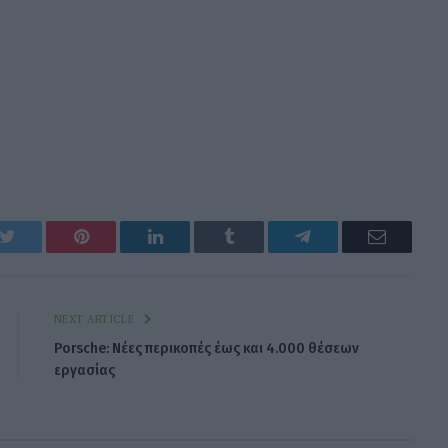
k
Twitter
Pinterest
LinkedIn
Tumblr
Telegram
Email
NEXT ARTICLE
Porsche: Νέες περικοπές έως και 4.000 θέσεων
εργασίας