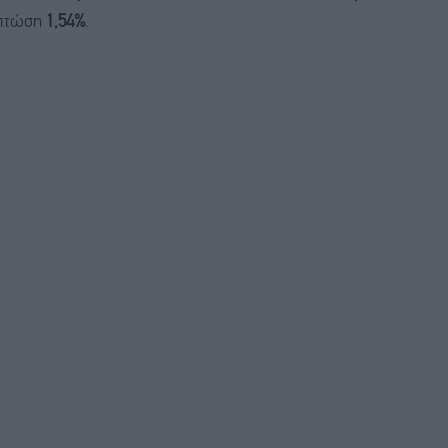
πτώση
1,54%
.