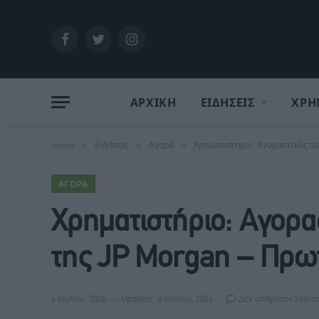
Facebook
Twitter
Instagram
ΑΡΧΙΚΗ
ΕΙΔΗΣΕΙΣ
ΧΡΗ
Home
»
Ειδήσεις
»
Αγορά
»
Χρηματιστήριο: Αγοραστικός πυ
ΑΓΟΡΆ
Χρηματιστήριο: Αγορα
της JP Morgan – Πρωτ
6 Ιουλίου, 2026
Updated:
6 Ιουλίου, 2026
Δεν υπάρχουν Σχόλια