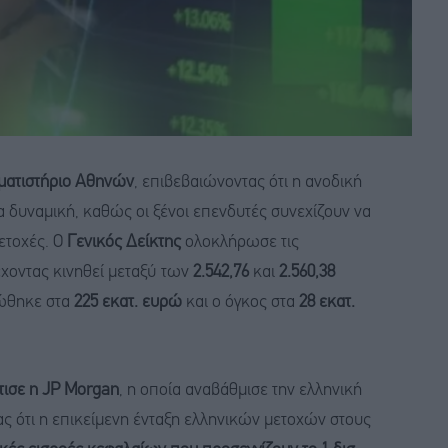
ματιστήριο Αθηνών
, επιβεβαιώνοντας ότι η ανοδική
α δυναμική, καθώς οι ξένοι επενδυτές συνεχίζουν να
μετοχές. Ο
Γενικός Δείκτης
ολοκλήρωσε τις
έχοντας κινηθεί μεταξύ των
2.542,76
και
2.560,38
φώθηκε στα
225 εκατ. ευρώ
και ο όγκος στα
28 εκατ.
τισε η JP Morgan
, η οποία αναβάθμισε την ελληνική
ας ότι η επικείμενη ένταξη ελληνικών μετοχών στους