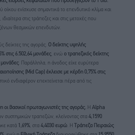
κές εισροές κεφαλαίων που προσεγγίζουν το 1 δισ.
ύ οίκου ενίσχυσε σημαντικά το επενδυτικό κλίμα και
ιδιαίτερα στις τράπεζες και στις μετοχές που
 ξένων θεσμικών επενδυτών.
ς δείκτες της αγοράς.
Ο δείκτης υψηλής
% στις 6.502,64 μονάδες
, ενώ
ο τραπεζικός δείκτης
8 μονάδες
. Παράλληλα, η άνοδος είχε ευρύτερα
αιοποίησης (Mid Cap) έκλεισε με κέρδη 0,75% στις
στικό ενδιαφέρον επεκτείνεται πέρα από τις
ση οι βασικοί πρωταγωνιστές της αγοράς.
Η
Alpha
ων συστημικών τραπεζών, κλείνοντας στα
4,1590
ηκε κατά
1,69%
, στα
4,4030 ευρώ
. Η
Τράπεζα Πειραιώς
0%
, ενώ η
Εθνική Τράπεζα
διαμορφώθηκε στα
15,9550