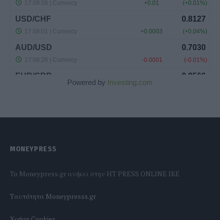
Powered by
Investing.com
MONEYPRESS
To Moneypress.gr ανήκει στην HT PRESS ONLINE IKE
Tαυτότητα Moneypresss.gr
Χρήση Cookies