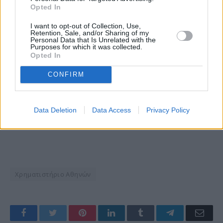
Opted In
I want to opt-out of Collection, Use,
Retention, Sale, and/or Sharing of my
Personal Data that Is Unrelated with the
Purposes for which it was collected.
Opted In
CONFIRM
Data Deletion
Data Access
Privacy Policy
Χρηματιστήριο Αθηνών
Facebook
Twitter
Pinterest
LinkedIn
Tumblr
Telegram
Emai