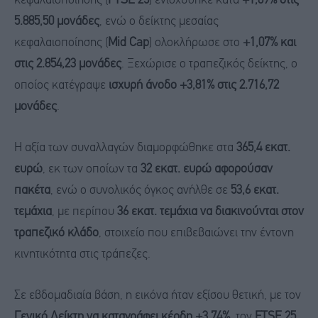
κεφαλαιοποίησης (
FTSE 25
) ενισχύθηκε κατά
+1,69% στις
5.885,50 μονάδες
, ενώ ο δείκτης μεσαίας
κεφαλαιοποίησης (
Mid Cap
) ολοκλήρωσε στο
+1,07% και
στις 2.854,23 μονάδες
. Ξεχώρισε ο τραπεζικός δείκτης, ο
οποίος κατέγραψε
ισχυρή άνοδο +3,81% στις 2.716,72
μονάδες
.
Η αξία των συναλλαγών διαμορφώθηκε στα
365,4 εκατ.
ευρώ
, εκ των οποίων τα
32 εκατ. ευρώ αφορούσαν
πακέτα
, ενώ ο συνολικός όγκος ανήλθε σε
53,6 εκατ.
τεμάχια
, με περίπου
36 εκατ. τεμάχια να διακινούνται στον
τραπεζικό κλάδο
, στοιχείο που επιβεβαιώνει την έντονη
κινητικότητα στις τράπεζες.
Σε εβδομαδιαία βάση, η εικόνα ήταν εξίσου θετική, με τον
Γενικό Δείκτη να καταγράφει κέρδη +3,74%
, τον
FTSE 25