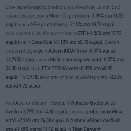
Στην υψηλή κεφαλαιοποίηση, η εικόνα ήταν μεικτή. Στις
πιέσεις ξεχώρισαν η
Motor Oil με πτώση -3,39% στα 36,52
ευρώ
και η
ΔΕΗ με απώλειες -2,19% στα 18,72 ευρώ
,
ενώ αρνητικά κινήθηκαν επίσης ο
ΟΤΕ (-1,54% στα 17,92
ευρώ)
και η
Coca Cola (-1,18% στα 50,70 ευρώ)
. Οριακή
πτώση κατέγραψε η
Allwyn (ΟΠΑΠ) στο -0,07% και τα
13,7950 ευρώ
, ενώ η
Metlen υποχώρησε κατά -0,55% στα
36,30 ευρώ
και η
ΓΕΚ ΤΕΡΝΑ κατά -0,39% στα 40,90
ευρώ
. Τα
ΕΛΠΕ
έκλεισαν επίσης χαμηλότερα στο
-0,26%
και τα 9,72 ευρώ
.
Αντίθετα, στη θετική πλευρά, η
Viohalco ξεχώρισε με
άνοδο +3,79% στα 14,80 ευρώ
, ενώ η
Jumbo ενισχύθηκε
κατά +2,96% στα 24,38 ευρώ
. Ο
Aktor κινήθηκε ανοδικά
στο +1,45% και τα 11,16 ευρώ
, ο
Titan Cement