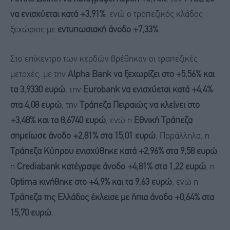
να ενισχύεται κατά +3,91%
, ενώ ο τραπεζικός κλάδος
ξεχώρισε με
εντυπωσιακή άνοδο +7,33%
.
Στο επίκεντρο των κερδών βρέθηκαν οι τραπεζικές
μετοχές, με την
Alpha Bank να ξεχωρίζει στο +5,56% και
τα 3,9330 ευρώ
, την
Eurobank να ενισχύεται κατά +4,4%
στα 4,08 ευρώ
, την
Τράπεζα Πειραιώς να κλείνει στο
+3,48% και τα 8,6740 ευρώ
, ενώ η
Εθνική Τράπεζα
σημείωσε άνοδο +2,81% στα 15,01 ευρώ
. Παράλληλα, η
Τράπεζα Κύπρου ενισχύθηκε κατά +2,96% στα 9,58 ευρώ
,
η
Crediabank κατέγραψε άνοδο +4,81% στα 1,22 ευρώ
, η
Optima κινήθηκε στο +4,9% και τα 9,63 ευρώ
, ενώ η
Τράπεζα της Ελλάδος έκλεισε με ήπια άνοδο +0,64% στα
15,70 ευρώ
.