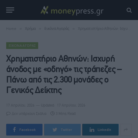
Home
»
Χρήμα
»
Εικόνα Αγοράς
»
Χρηματιστήριο Αθηνών: Ισχυρή άνοδος με «οδηγό» τις τράπεζες – Πάνω από τις 2.300 μονάδες ο Γενικός Δείκτης
ΕΙΚΌΝΑ ΑΓΟΡΆΣ
Χρηματιστήριο Αθηνών: Ισχυρή
άνοδος με «οδηγό» τις τράπεζες –
Πάνω από τις 2.300 μονάδες ο
Γενικός Δείκτης
17 Απριλίου, 2026
Updated:
17 Απριλίου, 2026
Δεν υπάρχουν Σχόλια
3 Mins Read
Facebook
Twitter
LinkedIn