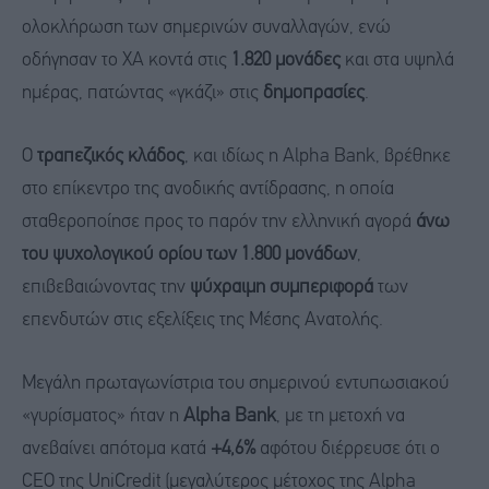
ολοκλήρωση των σημερινών συναλλαγών, ενώ
οδήγησαν το ΧΑ κοντά στις
1.820 μονάδες
και στα υψηλά
ημέρας, πατώντας «γκάζι» στις
δημοπρασίες
.
Ο
τραπεζικός κλάδος
, και ιδίως η Alpha Bank, βρέθηκε
στο επίκεντρο της ανοδικής αντίδρασης, η οποία
σταθεροποίησε προς το παρόν την ελληνική αγορά
άνω
του ψυχολογικού ορίου των 1.800 μονάδων
,
επιβεβαιώνοντας την
ψύχραιμη συμπεριφορά
των
επενδυτών στις εξελίξεις της Μέσης Ανατολής.
Μεγάλη πρωταγωνίστρια του σημερινού εντυπωσιακού
«γυρίσματος» ήταν η
Alpha Bank
, με τη μετοχή να
ανεβαίνει απότομα κατά
+4,6%
αφότου διέρρευσε ότι ο
CEO της UniCredit (μεγαλύτερος μέτοχος της Alpha