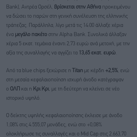
Bank), Αντρέα Ορσέλ,
βρίσκεται στην Αθήνα
προκειμένου
να δώσει το παρών στη γενική συνέλευση της ελληνικής
τράπεζας. Παράλληλα, λίγο μετά τις 14:00 άλλαξε χέρια
ένα
μεγάλο πακέτο
στην Alpha Bank. Συνολικά άλλαξαν
χέρια 5 εκατ. τεμάχια έναντι 2,73 ευρώ ανά μετοχή, με την
αξία της συναλλαγής να αγγίζει τα
13,65 εκατ. ευρώ
.
Από τα blue chips ξεχώρισε η
Titan
με κέρδη
+2,5%
, ενώ
στη μεσαία κεφαλαιοποίηση ισχυρή άνοδο κατέγραψαν
ο
ΟΛΠ
και η
Κρι Κρι
, με τη δεύτερη να κλείνει σε νέο
ιστορικό υψηλό.
Ο δείκτης υψηλής κεφαλαιοποίησης έκλεισε με άνοδο
1,08% στις 4.555,07 μονάδες, ενώ στο +0,08%
ολοκλήρωσε τις συναλλαγές και ο Mid Cap στις 2.663,70