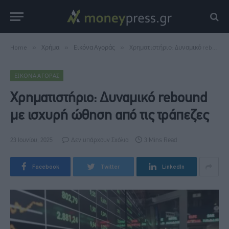
Home
»
Χρήμα
»
Εικόνα Αγοράς
»
Χρηματιστήριο: Δυναμικό rebound με ισχυρή ώθηση από τις τράπεζες
ΕΙΚΌΝΑ ΑΓΟΡΆΣ
Χρηματιστήριο: Δυναμικό rebound
με ισχυρή ώθηση από τις τράπεζες
23 Ιουνίου, 2025
Δεν υπάρχουν Σχόλια
3 Mins Read
Facebook
Twitter
LinkedIn