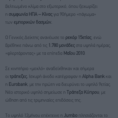
βελτιωμένο κλίμα στο εξωτερικό, όπου ξεχωρίζει
η
συμφωνία ΗΠΑ – Κίνας
για 90ήμερο «πάγωμα»
των
εμπορικών δασμών.
Ο Γενικός Δείκτης ανανέωσε το
ρεκόρ 15ετίας
, ενώ
βρέθηκε πάνω από τις
1.780 μονάδες
στα υψηλά ημέρας,
«φλερτάροντας» με τα επίπεδα
Μαΐου 2010
.
Σε κινητήριο «μοχλό» αναδείχθηκαν και σήμερα
οι
τράπεζες.
Ισχυρή άνοδο κατέγραψαν η
Alpha Bank
και
η
Eurobank
, με την πρώτη να διευρύνει το υψηλό 9ετίας.
Νέο ιστορικό υψηλό σημείωσε η
Τράπεζα Κύπρου
, με
ώθηση από τις τριμηνιαίες επιδόσεις της.
Το υψηλό 12μήνου επέκτεινε η
Jumbo
πλησιάζονται το