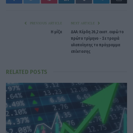
PREVIOUS ARTICLE
NEXT ARTICLE
Η μίζα
ΔΑΑ: Κέρδη 26,2 εκατ. ευρώ το
πρώτο τρίμηνο - Σε τροχιά
υλοποίησης το πρόγραμμα
επέκτασης
RELATED
POSTS