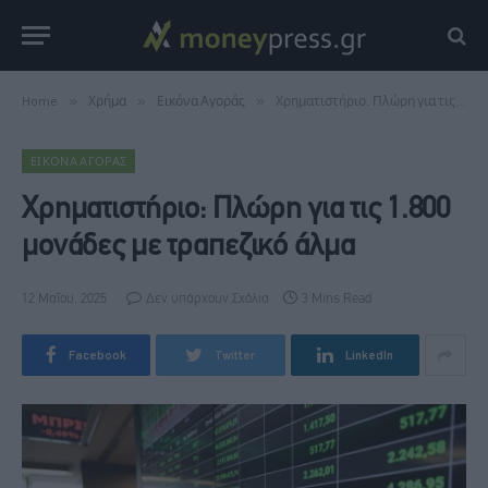
Home
»
Χρήμα
»
Εικόνα Αγοράς
»
Χρηματιστήριο: Πλώρη για τις 1.800 μονάδες με τραπεζικό άλμα
ΕΙΚΌΝΑ ΑΓΟΡΆΣ
Χρηματιστήριο: Πλώρη για τις 1.800
μονάδες με τραπεζικό άλμα
12 Μαΐου, 2025
Δεν υπάρχουν Σχόλια
3 Mins Read
Facebook
Twitter
LinkedIn