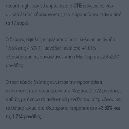
record high των 30 ευρώ, ενώ ο
ΟΤΕ
έκλεισε σε νέο
υψηλό 3ετίας εδραιώνοντας την παρουσία του πάνω από
τα 17 ευρώ.
Ο δείκτης υψηλής κεφαλαιοποίησης έκλεισε με άνοδο
1,56% στις 4.407,11 μονάδες, ενώ στο +1,01%
ολοκλήρωσε τις συναλλαγές και ο Mid Cap στις 2.652,67
μονάδες.
Ο τραπεζικός δείκτης συνέχισε την προσπάθεια
ανάκτησης των «κορυφών» του Μαρτίου (1.722 μονάδες),
καθώς με όχημα τα ανθεκτικά μεγέθη του α’ τριμήνου και
το θετικό κλίμα στο εξωτερικό, τερμάτισε στο
+3,32% και
τις 1.714 μονάδες.