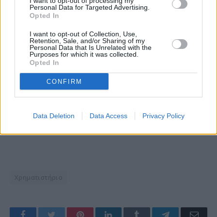
I want to opt-out of processing my
Personal Data for Targeted Advertising.
Opted In
I want to opt-out of Collection, Use,
Retention, Sale, and/or Sharing of my
Personal Data that Is Unrelated with the
Purposes for which it was collected.
Opted In
CONFIRM
Data Deletion
Data Access
Privacy Policy
Χρηματιστήριο
Facebook
Twitter
Pinterest
LinkedIn
Tumblr
Telegram
Emai