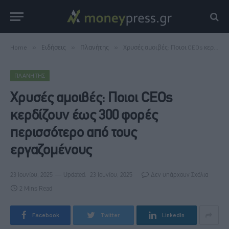
Home
»
Ειδήσεις
»
Πλανήτης
»
Χρυσές αμοιβές: Ποιοι CEOs κερδίζουν έως 300 φορές περισσότερο από τους εργαζομένους
ΠΛΑΝΉΤΗΣ
Χρυσές αμοιβές: Ποιοι CEOs
κερδίζουν έως 300 φορές
περισσότερο από τους
εργαζομένους
23 Ιουνίου, 2025
Updated:
23 Ιουνίου, 2025
Δεν υπάρχουν Σχόλια
2 Mins Read
Facebook
Twitter
LinkedIn