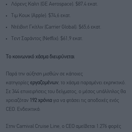
Λόρενς Καλπ (GE Aerospace): $87,4 εκατ.
Τιμ Κουκ (Apple): $74,6 εκατ.
Ντέιβιντ Γκίτλιν (Carrier Global): $65,6 εκατ.
Τεντ Σαράντος (Netflix): $61,9 εκατ.
Το κοινωνικό χάσμα διευρύνεται
Παρά την αύξηση μισθών σε κάποιες
κατηγορίες
εργαζομένων
, το χάσμα παραμένει εκρηκτικό.
Σε 344 επιχειρήσεις του δείγματος, ο μέσος υπάλληλος θα
χρειαζόταν
192 χρόνια
για να φτάσει τις αποδοχές ενός
CEO. Ενδεικτικά:
Στην Carnival Cruise Line, ο CEO αμείβεται 1.276 φορές