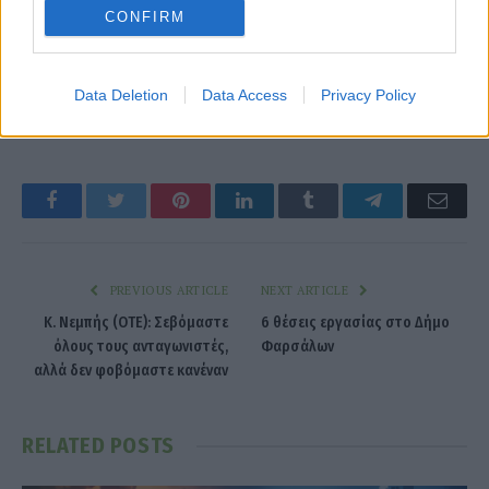
CONFIRM
Data Deletion
Data Access
Privacy Policy
CEO
Facebook
Twitter
Pinterest
LinkedIn
Tumblr
Telegram
Emai
PREVIOUS ARTICLE
NEXT ARTICLE
Κ. Νεμπής (OTE): Σεβόμαστε
6 θέσεις εργασίας στο Δήμο
όλους τους ανταγωνιστές,
Φαρσάλων
αλλά δεν φοβόμαστε κανέναν
RELATED
POSTS