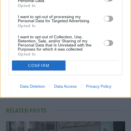
Personal Data.
Opted In
εισφορές
Ελεύθεροι επαγγελματίες
επιλογές
Υπουργείο Εργασίας
I want to opt-out of processing my
Personal Data for Targeted Advertising.
Opted In
I want to opt-out of Collection, Use,
Facebook
Twitter
Pinterest
LinkedIn
Tumblr
Telegram
Emai
Retention, Sale, and/or Sharing of my
Personal Data that Is Unrelated with the
Purposes for which it was collected.
Opted In
PREVIOUS ARTICLE
NEXT ARTICLE
CONFIRM
ΕΦΚΑ – ΔΥΠΑ: Ο «χάρτης» των
Νέα έρευνα υποστηρίζει ότι 3,4
πληρωμών έως 17 Οκτωβρίου
δισ. άνθρωποι δεν έχουν
πρόσβαση ή δεν
Data Deletion
Data Access
Privacy Policy
χρησιμοποιούν το διαδίκτυο
RELATED
POSTS