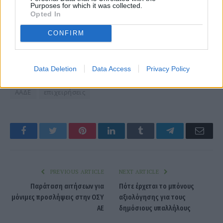
Purposes for which it was collected.
Opted In
CONFIRM
Data Deletion
Data Access
Privacy Policy
ΑΑΔΕ
επιχειρήσεις
Facebook
Twitter
Pinterest
LinkedIn
Tumblr
Telegram
Emai
PREVIOUS ARTICLE
NEXT ARTICLE
Παράταση αιτήσεων για
Πότε έρχεται το μπόνους
μόνιμες προσλήψεις στην ΟΣΥ
αξιολόγησης για τους
ΑΕ
δημόσιους υπαλλήλους