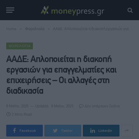
Home
»
Φορολογία
»
ΑΑΔΕ: Απλοποιείται η διακοπή εργασιών για επαγγελματίες και επιχειρήσεις – Οι αλλαγές στη διαδικασία
ΦΟΡΟΛΟΓΊΑ
ΑΑΔΕ: Απλοποιείται η διακοπή
εργασιών για επαγγελματίες και
επιχειρήσεις – Οι αλλαγές στη
διαδικασία
8 Μαΐου, 2025
Updated:
8 Μαΐου, 2025
Δεν υπάρχουν Σχόλια
2 Mins Read
Facebook
Twitter
LinkedIn