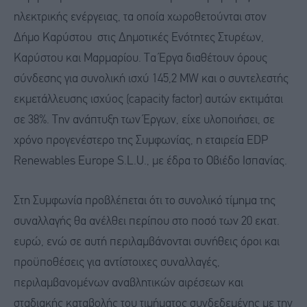
ηλεκτρικής ενέργειας, τα οποία χωροθετούνται στον
Δήμο Καρύστου στις Δημοτικές Ενότητες Στυρέων,
Καρύστου και Μαρμαρίου. Τα Έργα διαθέτουν όρους
σύνδεσης για συνολική ισχύ 145,2 MW και ο συντελεστής
εκμετάλλευσης ισχύος (capacity factor) αυτών εκτιμάται
σε 38%. Την ανάπτυξη των Έργων, είχε υλοποιήσει, σε
χρόνο προγενέστερο της Συμφωνίας, η εταιρεία EDP
Renewables Europe S.L.U., με έδρα το Οβιέδο Ισπανίας.
Στη Συμφωνία προβλέπεται ότι το συνολικό τίμημα της
συναλλαγής θα ανέλθει περίπου στο ποσό των 20 εκατ.
ευρώ, ενώ σε αυτή περιλαμβάνονται συνήθεις όροι και
προϋποθέσεις για αντίστοιχες συναλλαγές,
περιλαμβανομένων αναβλητικών αιρέσεων και
σταδιακής καταβολής του τιμήματος συνδεδεμένης με την