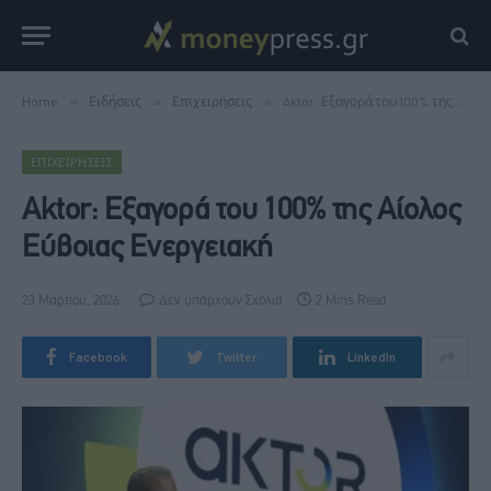
Home
»
Ειδήσεις
»
Επιχειρήσεις
»
Aktor: Εξαγορά του 100% της Αίολος Εύβοιας Ενεργειακή
ΕΠΙΧΕΙΡΉΣΕΙΣ
Aktor: Εξαγορά του 100% της Αίολος
Εύβοιας Ενεργειακή
23 Μαρτίου, 2026
Δεν υπάρχουν Σχόλια
2 Mins Read
Facebook
Twitter
LinkedIn