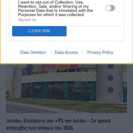
Ασία: Ισχυρές απώλειες στα
Ομόλογα: Η άνοδος των
I want to opt-out of Collection, Use,
Retention, Sale, and/or Sharing of my
χρηματιστήρια λόγω της
αποδόσεων και ο ρόλος της
Personal Data that Is Unrelated with the
έντασης ΗΠΑ–Ιράν
Fed
Purposes for which it was collected.
Opted In
CONFIRM
RELATED
POSTS
Data Deletion
Data Access
Privacy Policy
Jumbo: Επιτάχυνε στο +9% τον Ιούλιο – Σε τροχιά
επίτευξης των στόχων του 2026