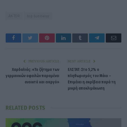
AKTOR
top business
Facebook
Twitter
Pinterest
LinkedIn
Tumblr
Telegram
Emai
PREVIOUS ARTICLE
NEXT ARTICLE
Χαρδαλιάς: «Το ζήτημα των
ΕΛΣΤΑΤ: Στο 5,2% ο
γερμανικών οφειλών παραμένει
πληθωρισμός τον Μάιο –
ανοικτό και ενεργό»
Επιμένει η ακρίβεια παρά τη
μικρή αποκλιμάκωση
RELATED
POSTS