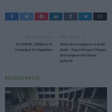
Facebook
Twitter
Pinterest
LinkedIn
Tumblr
Telegram
Emai
PREVIOUS ARTICLE
NEXT ARTICLE
Στο ΚΑΡΦΙ: Ξεθάβουν τα
ΟΟΣΑ: Αντιστρέφεται το brain
τσεκούρια Του Εμφυλίου
drain – Περισσότεροι Έλληνες
επιστρέφουν από όσους
φεύγουν
RELATED
POSTS