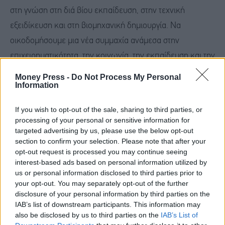
στη γνώση στη διά βίου εκπαίδευση, στην τεχνική
εξειδίκευση και στη βιομηχανική δημιουργία. Να
οικοδομήσουμε μια νέα συμμαχία ανάμεσα στην
επιχειρηματικότητα, την κοινωνία, την εκπαίδευση και την
πολιτεία.
Money Press -
Do Not Process My Personal
Information
Γιατί τελικά οι χώρες που αντέχουν στον χρόνο δεν είναι
If you wish to opt-out of the sale, sharing to third parties, or
εκείνες που απλώς καταναλώνουν ή διαχειρίζονται και
processing of your personal or sensitive information for
πουλούν υπηρεσίες. Είναι εκείνες που παράγουν,
targeted advertising by us, please use the below opt-out
section to confirm your selection. Please note that after your
στηρίζοντας μαζί με την οικονομία και τον κοινωνικό
opt-out request is processed you may continue seeing
ιστό...».
interest-based ads based on personal information utilized by
us or personal information disclosed to third parties prior to
your opt-out. You may separately opt-out of the further
disclosure of your personal information by third parties on the
IAB’s list of downstream participants. This information may
also be disclosed by us to third parties on the
IAB’s List of