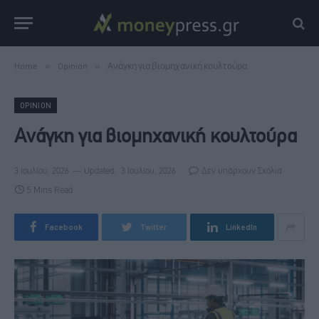
Home
»
Opinion
»
Ανάγκη για βιομηχανική κουλτούρα
OPINION
Ανάγκη για βιομηχανική κουλτούρα
3 Ιουλίου, 2026
Updated:
3 Ιουλίου, 2026
Δεν υπάρχουν Σχόλια
5 Mins Read
Facebook
Twitter
LinkedIn