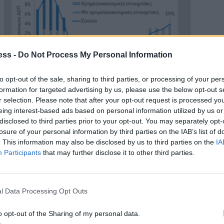
ess -
Do Not Process My Personal Information
to opt-out of the sale, sharing to third parties, or processing of your per
formation for targeted advertising by us, please use the below opt-out s
r selection. Please note that after your opt-out request is processed y
eing interest-based ads based on personal information utilized by us or
disclosed to third parties prior to your opt-out. You may separately opt-
losure of your personal information by third parties on the IAB’s list of
. This information may also be disclosed by us to third parties on the
IA
εις και σταδιακή συρρίκνωση του παραγωγικού
Participants
that may further disclose it to other third parties.
ήθηκε για 12 συνεχόμενα χρόνια, από το 2010 έως το
φαλαίου ύψους 88,7 δισ. ευρώ σε τρέχουσες τιμές.
l Data Processing Opt Outs
λιξη αποτύπωσε τη βαθιά αποδυνάμωση των
o opt-out of the Sharing of my personal data.
μίας από την πλευρά του κεφαλαίου. Η οικονομία