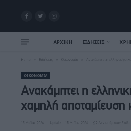
Facebook
Twitter
Instagram
ΑΡΧΙΚΗ
ΕΙΔΗΣΕΙΣ
ΧΡΗ
Home
»
Ειδήσεις
»
Οικονομία
»
Ανακάμπτει η ελληνική οικο
ΟΙΚΟΝΟΜΊΑ
Ανακάμπτει η ελληνική
χαμηλή αποταμίευση 
15 Μαΐου, 2026
Updated:
15 Μαΐου, 2026
Δεν υπάρχουν Σχόλι