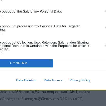
In
ρη παραγωγική βάση, περιορίζοντας τις δυνατότητες
o opt-out of the Sale of my Personal Data.
In
to opt-out of processing my Personal Data for Targeted
ing.
In
o opt-out of Collection, Use, Retention, Sale, and/or Sharing
. Οι
καθαρές επενδύσεις παγίων
επέστρεψαν σε
ersonal Data that Is Unrelated with the Purposes for which it
lected.
θηκε, αλλά ενισχύθηκε περαιτέρω έως το 2025.
In
CONFIRM
η
στήριξη του Ταμείου Ανάκαμψης και Ανθεκτικότητας
,
χρηματοπιστωτικής θέσης
της χώρας, η οποία
ς βαθμίδας.
Data Deletion
Data Access
Privacy Policy
αλαίου ανήλθε στο 16,9% του ονομαστικού ΑΕΠ
, ενώ οι
 καθαρές επενδύσεις αυξήθηκαν στο 3,9% του ΑΕΠ,