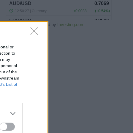
Powered by
Investing.com
sonal or
ection to
ou may
 personal
out of the
 downstream
B’s List of