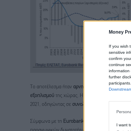
Money Pr
If you wish 
sensitive in
confirm you
continue se
information 
further disc
participants
Το αποτέλεσμα ήταν
αρνητικές καθαρές επενδύσ
Downstream 
εξοπλισμού
της χώρας. Η κατάσταση αυτή διατηρ
2021, οδηγώντας σε
συνολική απώλεια παγίου κε
Persona
Σύμφωνα με τη
Eurobank
, η συγκεκριμένη εξέ
I want t
παραγωγικών δυνατοτήτων της ελληνικής οικονο