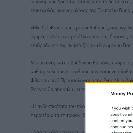
οικονομικής δραστηριότητας κατά το δεύτερο εξ
επικεφαλής οικονομολόγος της Deutsche Bank γ
«Μια διόρθωση στις εμπροσθοβαρείς παραγγελίες
αγορές πολύτιμων μετάλλων και στις δαπάνες το
επιβράδυνση της ανάπτυξης του Ηνωμένου Βασιλ
Μια οικονομική επιβράδυνση θα κάνει ακόμα πιο
καθώς καλείται να σταθμίσει τον επίμονο πληθωρ
Φθινοπωρινό Προϋπολογισμό της 26ης Νοεμβρίο
Reeves θα αποκαλύψει τα δημοσιονομικά της σχέδ
Money Pr
«Η ανθεκτικότητα του πληθωρισμού προφανώς δ
If you wish 
sensitive in
περαιτέρω τα επιτόκια», δήλωσε στο CNBC ο Fa
confirm you
continue se
«Από την άλλη πλευρά, υπάρχουν δημοσιονομικ
information 