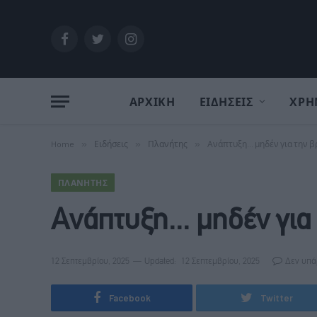
Facebook
Twitter
Instagram
ΑΡΧΙΚΗ
ΕΙΔΗΣΕΙΣ
ΧΡΗ
Home
»
Ειδήσεις
»
Πλανήτης
»
Ανάπτυξη... μηδέν για την β
ΠΛΑΝΉΤΗΣ
Ανάπτυξη... μηδέν για
12 Σεπτεμβρίου, 2025
Updated:
12 Σεπτεμβρίου, 2025
Δεν υπά
Facebook
Twitter