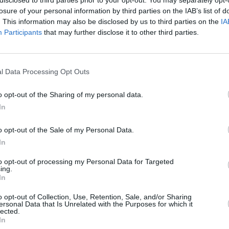
losure of your personal information by third parties on the IAB’s list of
πό το Ηνωμένο Βασίλειο, για παράδειγμα, με πολύ
. This information may also be disclosed by us to third parties on the
IA
υβέρνηση στον Φθινοπωρινό Προϋπολογισμό»,
Participants
that may further disclose it to other third parties.
l Data Processing Opt Outs
 στις 18 Σεπτεμβρίου, αλλά αναμένεται να διατηρήσει
γουστο.
o opt-out of the Sharing of my personal data.
In
o opt-out of the Sale of my Personal Data.
In
ης κεντρικής τράπεζας στις 6 Νοεμβρίου, ειδικά
to opt-out of processing my Personal Data for Targeted
ν παρουσίαση του προϋπολογισμού.
ing.
In
οκίων τον Νοέμβριο, αν και η επιθετική απόφαση
o opt-out of Collection, Use, Retention, Sale, and/or Sharing
ersonal Data that Is Unrelated with the Purposes for which it
ε ο Carsten Brzeski, αναλυτής της ING.
lected.
In