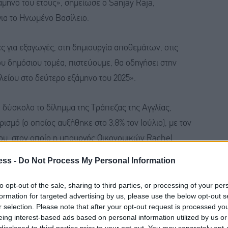
άμηνο του έτους», σημείωσε ο Sanjay Raja,
ια το Ηνωμένο Βασίλειο.
 για εξαγωγές, στη δημιουργία αποθεμάτων, στις
υ δημόσιου τομέα, πιστεύουμε, θα οδηγήσει στην
είου στο δεύτερο εξάμηνο του 2025».
 δύσκολο το δίλημμα της Τράπεζας της Αγγλίας,
ισμό (ο οποίος αυξήθηκε στο 3,8% τον Ιούλιο), με τον
υ, στον οποίο η υπουργός Οικονομικών Rachel
ια για το 2026.
ess -
Do Not Process My Personal Information
υσκολεύει τις κεντρικές τράπεζες να μειώσουν
to opt-out of the sale, sharing to third parties, or processing of your per
formation for targeted advertising by us, please use the below opt-out s
bio Balboni, οικονομολόγος της HSBC.
r selection. Please note that after your opt-out request is processed y
eing interest-based ads based on personal information utilized by us or
ές ανησυχίες, εξακολουθούν να υπάρχουν πολύ
disclosed to third parties prior to your opt-out. You may separately opt-