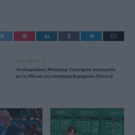
k
Twitter
Pinterest
LinkedIn
Tumblr
Telegram
Email
NEXT ARTICLE
Θεοδωρικάκος-Μπέργκαμ: Στρατηγική συνεργασία
με τις ΗΠΑ και στη ναυπηγική βιομηχανία (Photos)