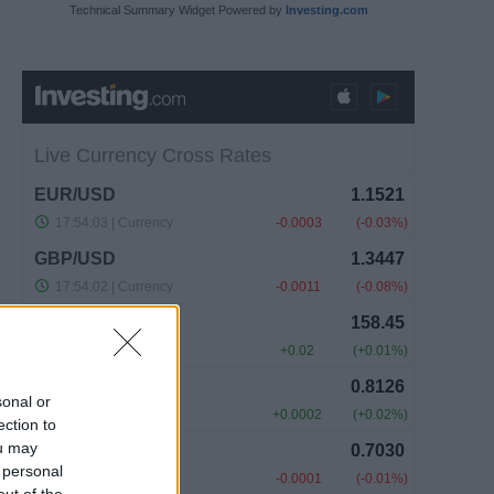
Technical Summary Widget Powered by
Investing.com
sonal or
ection to
ou may
 personal
out of the