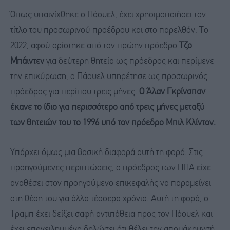
Όπως υπαινίχθηκε ο Πάουελ, έχει χρησιμοποιήσει τον
τίτλο του προσωρινού προέδρου και στο παρελθόν. Το
2022, αφού ορίστηκε από τον πρώην πρόεδρο
Τζο
Μπάιντεν
για δεύτερη θητεία ως πρόεδρος και περίμενε
την επικύρωση, ο Πάουελ υπηρέτησε ως προσωρινός
πρόεδρος για περίπου τρεις μήνες.
Ο
Άλαν Γκρίνσπαν
έκανε το ίδιο για περισσότερο από τρεις μήνες μεταξύ
των θητειών του το 1996 υπό τον πρόεδρο Μπιλ Κλίντον.
Υπάρχει όμως μια βασική διαφορά αυτή τη φορά. Στις
προηγούμενες περιπτώσεις, ο πρόεδρος των ΗΠΑ είχε
αναθέσει στον προηγούμενο επικεφαλής να παραμείνει
στη θέση του για άλλα τέσσερα χρόνια. Αυτή τη φορά, ο
Τραμπ έχει δείξει σαφή αντιπάθεια προς τον Πάουελ και
έχει επανειλημμένα δηλώσει ότι θέλει την απομάκρυνσή