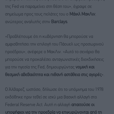
της Fed να παραμείνει στη θέση του», έγραψε σε
σημείωμα προς τους πελάτες του ο
Μάικλ ΜακΛιν
,
ανώτερος αναλυτής στην
Barclays
.
«Προβλέπουμε ότι η κυβέρνηση θα μπορούσε να
αμφισβητήσει την επιλογή του Πάουελ ως προσωρινού
προέδρου», ανέφερε ο ΜακΛιν. «Αυτό το σενάριο θα
μπορούσε να προκαλέσει ανταγωνιστικές διεκδικήσεις
για την ηγεσία της Fed, δημιουργώντας
νομική και
θεσμική αβεβαιότητα και πιθανή αστάθεια στις αγορές
».
Ο Άλβαρεζ, ωστόσο, δήλωσε ότι το υπόμνημα του 1978
εκδόθηκε πριν τεθεί σε ισχύ μια βασική αλλαγή στο
Federal Reserve Act. Αυτή η αλλαγή
απαιτούσε οι
υποψήφιοι για την προεδρία να επικυρώνονται από τη