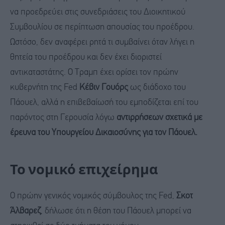
να προεδρεύει στις συνεδριάσεις του Διοικητικού
Συμβουλίου σε περίπτωση απουσίας του προέδρου.
Ωστόσο, δεν αναφέρει ρητά τι συμβαίνει όταν λήγει η
θητεία του προέδρου και δεν έχει διοριστεί
αντικαταστάτης. Ο Τραμπ έχει ορίσει τον πρώην
κυβερνήτη της Fed
Κέβιν Γουόρς
ως διάδοχο του
Πάουελ, αλλά η επιβεβαίωσή του εμποδίζεται επί του
παρόντος στη Γερουσία λόγω
αντιρρήσεων σχετικά με
έρευνα του Υπουργείου Δικαιοσύνης για τον Πάουελ.
Το νομικό επιχείρημα
Ο πρώην γενικός νομικός σύμβουλος της Fed,
Σκοτ
Άλβαρεζ
, δήλωσε ότι η θέση του Πάουελ μπορεί να