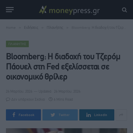
Home
»
Ειδήσεις
»
Πλανήτης
»
Bloomberg: Η διαδοχή του Τζερόμ Πάουελ στη Fed εξελίσσεται σε οικονομικό θρίλερ
ΠΛΑΝΉΤΗΣ
Bloomberg: Η διαδοχή του Τζερόμ
Πάουελ στη Fed εξελίσσεται σε
οικονομικό θρίλερ
26 Μαρτίου, 2026
Updated:
26 Μαρτίου, 2026
Δεν υπάρχουν Σχόλια
6 Mins Read
Facebook
Twitter
LinkedIn