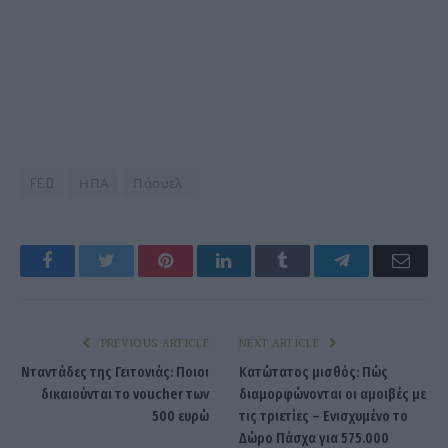
FED
ΗΠΑ
Πάουελ
Facebook
Twitter
Pinterest
LinkedIn
Tumblr
Telegram
Emai
PREVIOUS ARTICLE
NEXT ARTICLE
Νταντάδες της Γειτονιάς: Ποιοι
Κατώτατος μισθός: Πώς
δικαιούνται το voucher των
διαμορφώνονται οι αμοιβές με
500 ευρώ
τις τριετίες – Ενισχυμένο το
Δώρο Πάσχα για 575.000