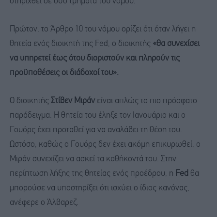
στηριχθεί σε δύο τμήματα του νόμου.
Πρώτον, το Άρθρο 10 του νόμου ορίζει ότι όταν λήγει η
θητεία ενός διοικητή της Fed, ο διοικητής
«θα συνεχίσει
να υπηρετεί έως ότου διοριστούν και πληρούν τις
προϋποθέσεις οι διάδοχοί του».
Ο διοικητής
Στίβεν Μιράν
είναι απλώς το πιο πρόσφατο
παράδειγμα. Η θητεία του έληξε τον Ιανουάριο και ο
Γουόρς έχει προταθεί για να αναλάβει τη θέση του.
Ωστόσο, καθώς ο Γουόρς δεν έχει ακόμη επικυρωθεί, ο
Μιράν συνεχίζει να ασκεί τα καθήκοντά του. Στην
περίπτωση λήξης της θητείας ενός προέδρου, η
Fed
θα
μπορούσε να υποστηρίξει ότι ισχύει ο ίδιος κανόνας,
ανέφερε ο Άλβαρεζ.