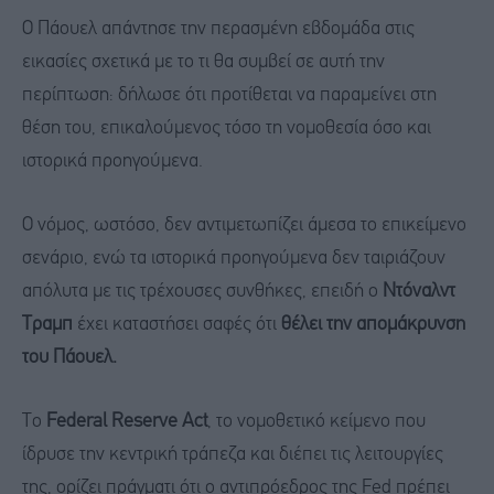
Ο Πάουελ απάντησε την περασμένη εβδομάδα στις
εικασίες σχετικά με το τι θα συμβεί σε αυτή την
περίπτωση: δήλωσε ότι προτίθεται να παραμείνει στη
θέση του, επικαλούμενος τόσο τη νομοθεσία όσο και
ιστορικά προηγούμενα.
Ο νόμος, ωστόσο, δεν αντιμετωπίζει άμεσα το επικείμενο
σενάριο, ενώ τα ιστορικά προηγούμενα δεν ταιριάζουν
απόλυτα με τις τρέχουσες συνθήκες, επειδή ο
Ντόναλντ
Τραμπ
έχει καταστήσει σαφές ότι
θέλει την απομάκρυνση
του
Πάουελ
.
To
Federal Reserve Act
, το νομοθετικό κείμενο που
ίδρυσε την κεντρική τράπεζα και διέπει τις λειτουργίες
της, ορίζει πράγματι ότι ο αντιπρόεδρος της Fed πρέπει