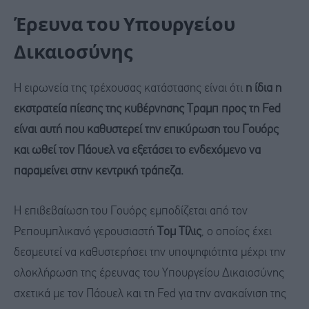
Έρευνα του Υπουργείου
Δικαιοσύνης
Η ειρωνεία της τρέχουσας κατάστασης είναι ότι
η ίδια η
εκστρατεία πίεσης της κυβέρνησης Τραμπ προς τη Fed
είναι αυτή που καθυστερεί την επικύρωση του Γουόρς
και ωθεί τον Πάουελ να εξετάσει το ενδεχόμενο να
παραμείνει στην κεντρική τράπεζα.
Η επιβεβαίωση του Γουόρς εμποδίζεται από τον
Ρεπουμπλικανό γερουσιαστή
Τομ Τίλις
, ο οποίος έχει
δεσμευτεί να καθυστερήσει την υποψηφιότητα μέχρι την
ολοκλήρωση της έρευνας του Υπουργείου Δικαιοσύνης
σχετικά με τον Πάουελ και τη Fed για την ανακαίνιση της