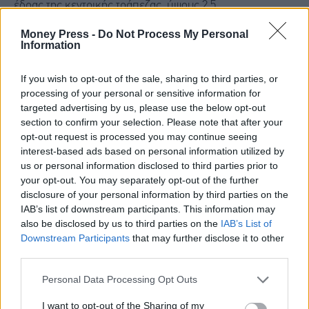
έδρας της κεντρικής τράπεζας, ύψους 2,5
δισεκατομμυρίων δολαρίων. Ο Τίλις θεωρεί ότι η έρευνα
Money Press -
Do Not Process My Personal
Information
έχει πολιτικά κίνητρα.
If you wish to opt-out of the sale, sharing to third parties, or
Ένας ομοσπονδιακός δικαστής ακύρωσε νωρίτερα αυτό
processing of your personal or sensitive information for
το μήνα τις αποφάσεις που εξέδωσε το Υπουργείο
targeted advertising by us, please use the below opt-out
section to confirm your selection. Please note that after your
Δικαιοσύνης για την υπόθεση, αλλά η Γενική Εισαγγελέας
opt-out request is processed you may continue seeing
των ΗΠΑ
Τζανίν Πίρο
έχει δεσμευτεί να ασκήσει έφεση
interest-based ads based on personal information utilized by
us or personal information disclosed to third parties prior to
κατά της απόφασης αυτής, πράγμα που σημαίνει ότι η
your opt-out. You may separately opt-out of the further
κατάσταση θα μπορούσε να παραταθεί για μήνες.
disclosure of your personal information by third parties on the
IAB’s list of downstream participants. This information may
also be disclosed by us to third parties on the
IAB’s List of
Σύμφωνα με το
Bloomberg
, o Πάουελ έχει δηλώσει
Downstream Participants
that may further disclose it to other
ότι
δε θα αποχωρήσει από την κεντρική τράπεζα έως
third parties.
ότου η έρευνα ολοκληρωθεί «με διαφάνεια και
Personal Data Processing Opt Outs
οριστικότητα».
Εκτός από τη θητεία του ως προέδρου, ο
I want to opt-out of the Sharing of my