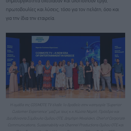
δημιουργικότητα σχεδίασαν και υλοποίησαν έργα,
πρωτοβουλίες και λύσεις, τόσο για τον πελάτη, όσο και
για την ίδια την εταιρεία.
H ομάδα της COSMOTE TV έλαβε 1o βραβείο στην κατηγορία "Superior
Customer Experience" μαζί με τους κ.κ Κώστα Νεμπή, Πρόεδρο και
Διευθύνοντα Σύμβουλο Ομίλου ΟΤΕ, Δημήτρη Μιχαλάκη, Chief of Corporate
Communications, Sustainability και Channel Productions Ομίλου ΟΤΕ και