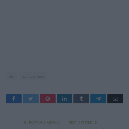
ote
top business
Facebook
Twitter
Pinterest
LinkedIn
Tumblr
Telegram
Emai
PREVIOUS ARTICLE
NEXT ARTICLE