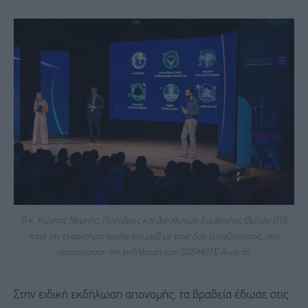
O κ. Κώστας Νεμπής, Πρόεδρος και Διευθύνων Σύμβουλος Ομίλου ΟΤΕ
κατά την εναρκτήρια ομιλία του μαζί με τους δύο εργαζόμενους, που
παρουσίασαν την εκδήλωση των COSMOTE Awards.
Στην ειδική εκδήλωση απονομής, τα βραβεία έδωσε στις