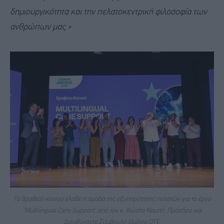
δημιουργικότητα και την πελατοκεντρική φιλοσοφία των
ανθρώπων μας.»
To βραβείο κοινού έλαβε η ομάδα της εξυπηρέτησης πελατών για το έργο
"Multilingual Care Support" από τον κ. Κώστα Νεμπή, Πρόεδρο και
Διευθύνοντα Σύμβουλο Ομίλου ΟΤΕ.