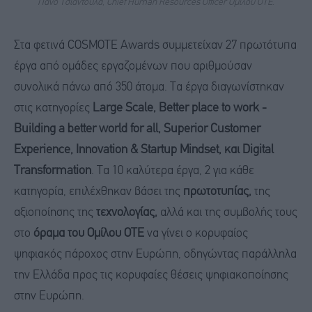
Πάνο Τσιαντούλα, Chief Human Resources Officer Ομίλου ΟΤΕ.
Στα φετινά COSMOTE Awards συμμετείχαν 27 πρωτότυπα
έργα από ομάδες εργαζομένων που αριθμούσαν
συνολικά πάνω από 350 άτομα. Τα έργα διαγωνίστηκαν
στις κατηγορίες
Large Scale,
Better place to work -
Building a better world for all, Superior Customer
Experience, Innovation & Startup Mindset, και Digital
Transformation
. Τα 10 καλύτερα έργα, 2 για κάθε
κατηγορία, επιλέχθηκαν βάσει της
πρωτοτυπίας,
της
αξιοποίησης της
τεχνολογίας,
αλλά και της συμβολής τους
στο
όραμα του Ομίλου ΟΤΕ
να γίνει ο κορυφαίος
ψηφιακός πάροχος στην Ευρώπη, οδηγώντας παράλληλα
την Ελλάδα προς τις κορυφαίες θέσεις ψηφιακοποίησης
στην Ευρώπη.