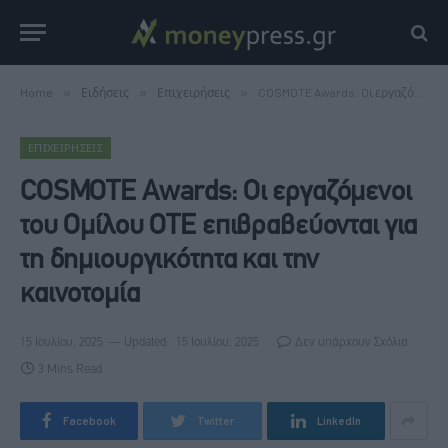
Home
»
Ειδήσεις
»
Επιχειρήσεις
»
COSMOTE Awards: Oι εργαζόμενοι του Ομίλου ΟΤΕ επιβραβεύονται για τη δημιουργικότητα και την καινοτομία
ΕΠΙΧΕΙΡΉΣΕΙΣ
COSMOTE Awards: Oι εργαζόμενοι
του Ομίλου ΟΤΕ επιβραβεύονται για
τη δημιουργικότητα και την
καινοτομία
15 Ιουλίου, 2025
Updated:
15 Ιουλίου, 2025
Δεν υπάρχουν Σχόλια
3 Mins Read
Facebook
Twitter
LinkedIn