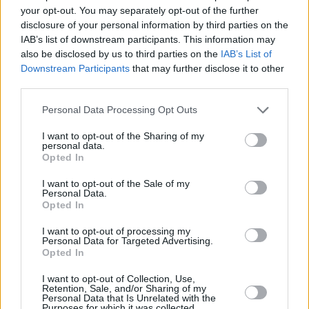
your opt-out. You may separately opt-out of the further
disclosure of your personal information by third parties on the
IAB’s list of downstream participants. This information may
also be disclosed by us to third parties on the
IAB’s List of
Downstream Participants
that may further disclose it to other
third parties.
Personal Data Processing Opt Outs
top business
δεη
I want to opt-out of the Sharing of my
personal data.
Opted In
Facebook
Twitter
Pinterest
LinkedIn
Tumblr
Telegram
Emai
I want to opt-out of the Sale of my
Personal Data.
Opted In
PREVIOUS ARTICLE
NEXT ARTICLE
I want to opt-out of processing my
Personal Data for Targeted Advertising.
Fed: Αναζητείται νέος
Η ανάγκη επιτάχυνσης στην
Opted In
πρόεδρος - Ο Μπέσεντ
έκδοση πιστοποιητικών
«τρέχει» τις συνεντεύξεις για
πυρασφάλειας
I want to opt-out of Collection, Use,
τη λίστα Τραμπ
Retention, Sale, and/or Sharing of my
Personal Data that Is Unrelated with the
Purposes for which it was collected.