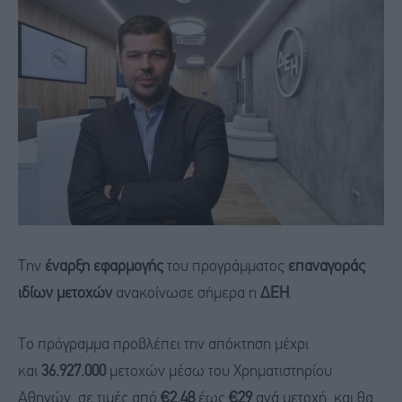
Την
έναρξη εφαρμογής
του προγράμματος
επαναγοράς
ιδίων μετοχών
ανακοίνωσε σήμερα η
ΔΕΗ
.
Το πρόγραμμα προβλέπει την απόκτηση μέχρι
και
36.927.000
μετοχών μέσω του Χρηματιστηρίου
Αθηνών, σε τιμές από
€2,48
έως
€29
ανά μετοχή, και θα