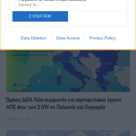
Opted In
RELATED
POSTS
CONFIRM
Data Deletion
Data Access
Privacy Policy
Όμιλος ΔΕΗ: Νέα συμφωνία για χαρτοφυλάκιο έργων
ΑΠΕ άνω των 2 GW σε Πολωνία και Ουγγαρία
7 Αυγούστου, 2026