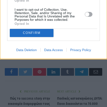
Opted In
I want to opt-out of Collection, Use,
Retention, Sale, and/or Sharing of my
Personal Data that Is Unrelated with the
Purposes for which it was collected.
Opted In
CONFIRM
Data Deletion
Data Access
Privacy Policy
featured
συνταξιούχοι
Facebook
Twitter
Pinterest
LinkedIn
Tumblr
Telegram
Emai
PREVIOUS ARTICLE
NEXT ARTICLE
Πώς το success story στην
Παιδικές κατασκηνώσεις ΔΥΠΑ:
οικονομία διαμορφώνει τους
Ποιοι δικαιούνται τα 70.000