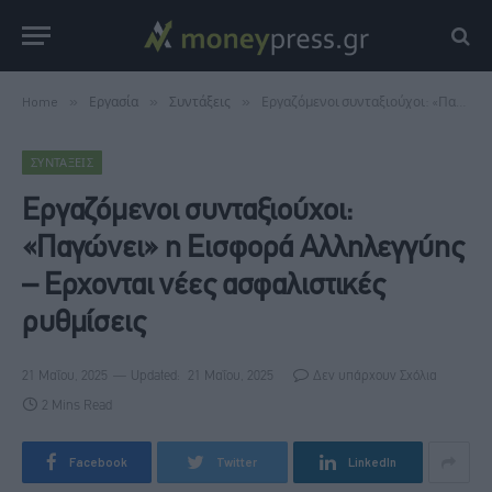
Home
»
Εργασία
»
Συντάξεις
»
Εργαζόμενοι συνταξιούχοι: «Παγώνει» η Εισφορά Αλληλεγγύης – Ερχονται νέες ασφαλιστικές ρυθμίσεις
ΣΥΝΤΆΞΕΙΣ
Εργαζόμενοι συνταξιούχοι:
«Παγώνει» η Εισφορά Αλληλεγγύης
– Ερχονται νέες ασφαλιστικές
ρυθμίσεις
21 Μαΐου, 2025
Updated:
21 Μαΐου, 2025
Δεν υπάρχουν Σχόλια
2 Mins Read
Facebook
Twitter
LinkedIn