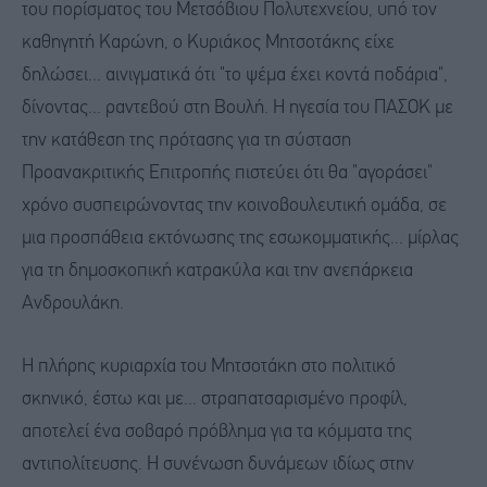
του πορίσματος του Μετσόβιου Πολυτεχνείου, υπό τον
καθηγητή Καρώνη, ο Κυριάκος Μητσοτάκης είχε
δηλώσει... αινιγματικά ότι "το ψέμα έχει κοντά ποδάρια",
δίνοντας... ραντεβού στη Βουλή. Η ηγεσία του ΠΑΣΟΚ με
την κατάθεση της πρότασης για τη σύσταση
Προανακριτικής Επιτροπής πιστεύει ότι θα "αγοράσει"
χρόνο συσπειρώνοντας την κοινοβουλευτική ομάδα, σε
μια προσπάθεια εκτόνωσης της εσωκομματικής... μίρλας
για τη δημοσκοπική κατρακύλα και την ανεπάρκεια
Ανδρουλάκη.
Η πλήρης κυριαρχία του Μητσοτάκη στο πολιτικό
σκηνικό, έστω και με... στραπατσαρισμένο προφίλ,
αποτελεί ένα σοβαρό πρόβλημα για τα κόμματα της
αντιπολίτευσης. Η συνένωση δυνάμεων ιδίως στην