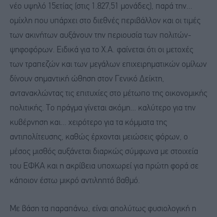
νέο υψηλό 15ετίας (στις 1.827,51 μονάδες), παρά την...
ομίχλη που υπάρχει στο διεθνές περιβάλλον και οι τιμές
των ακινήτων αυξάνουν την περιουσία των πολιτών-
ψηφοφόρων. Ειδικά για το Χ.Α. φαίνεται ότι οι μετοχές
των τραπεζών και των μεγάλων επιχειρηματικών ομίλων
δίνουν σημαντική ώθηση στον Γενικό Δείκτη,
αντανακλώντας τις επιτυχίες στο μέτωπο της οικονομικής
πολιτικής. Το πράγμα γίνεται ακόμη... καλύτερο για την
κυβέρνηση και... χειρότερο για τα κόμματα της
αντιπολίτευσης, καθώς έρχονται μειώσεις φόρων, ο
μέσος μισθός αυξάνεται διαρκώς σύμφωνα με στοιχεία
του ΕΦΚΑ και η ακρίβεια υποχωρεί για πρώτη φορά σε
κάποιον έστω μικρό αντιληπτό βαθμό.
Με βάση τα παραπάνω, είναι απολύτως φυσιολογική η