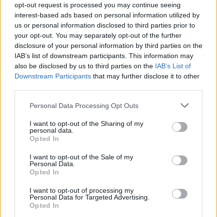
κόμματα της αντιπολίτευσης θα διαπιστώνουν ότι δεν
opt-out request is processed you may continue seeing
interest-based ads based on personal information utilized by
μπορούν να... χτυπήσουν τον Μητσοτάκη, τόσο
us or personal information disclosed to third parties prior to
περισσότερες θα είναι οι... γκάφες που θα υποπίπτουν,
your opt-out. You may separately opt-out of the further
disclosure of your personal information by third parties on the
απαξιώνοντας ακόμη περισσότερο την εικόνα τους...
IAB’s list of downstream participants. This information may
also be disclosed by us to third parties on the
IAB’s List of
Downstream Participants
that may further disclose it to other
third parties.
Personal Data Processing Opt Outs
I want to opt-out of the Sharing of my
personal data.
Opted In
I want to opt-out of the Sale of my
Personal Data.
Opted In
I want to opt-out of processing my
Personal Data for Targeted Advertising.
Opted In