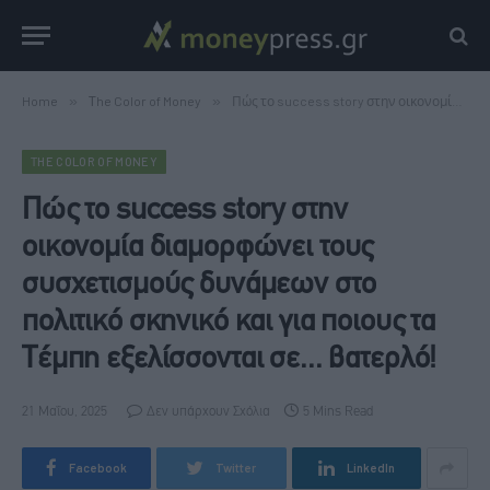
Home
»
Τhe Color of Money
»
Πώς το success story στην οικονομία διαμορφώνει τους συσχετισμούς δυνάμεων στο πολιτικό σκηνικό και για ποιους τα Τέμπη εξελίσσονται σε... βατερλό!
ΤHE COLOR OF MONEY
Πώς το success story στην
οικονομία διαμορφώνει τους
συσχετισμούς δυνάμεων στο
πολιτικό σκηνικό και για ποιους τα
Τέμπη εξελίσσονται σε... βατερλό!
21 Μαΐου, 2025
Δεν υπάρχουν Σχόλια
5 Mins Read
Facebook
Twitter
LinkedIn