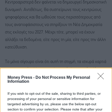
Κεντροαριστερά δεν φαίνεται να δημιουργεί δημοσκοπική
δυναμική. Αντιθέτως, θα συσπείρωνε τους κεντρώους
ψηφοφόρους και θα ωθούσε τους περισσότερους από
τους αναποφάσιστους να στηρίξουν τη Νέα Δημοκρατία
στις εκλογές του 2027. Μέχρι τότε, μπορεί να έχουν
αλλάξει τα δεδομένα, είτε προς τη μία, είτε προς την άλλη
κατεύθυνση.
Το μόνο σίγουρο είναι ότι αυτή τη στιγμή, τα ισχυρά χαρτιά
και η πρωτοβουλία των κινήσεων βρίσκονται ξεκάθαρα
προς την πλευρά της κυβέρνησης και του Μητσοτάκη.
Money Press -
Do Not Process My Personal
Information
Όσο τα κόμματα της αντιπολίτευσης και κυρίως το
ΠΑΣΟΚ, αδυνατούν να ασκήσουν σοβαρή και
If you wish to opt-out of the sale, sharing to third parties, or
processing of your personal or sensitive information for
κοστολογημένη προγραμματική αντιπολίτευση, τόσο θα
targeted advertising by us, please use the below opt-out
παραμένει ισχυρή η θέση του Μητσοτάκη. Εν τέλει, όσο τα
section to confirm your selection. Please note that after your