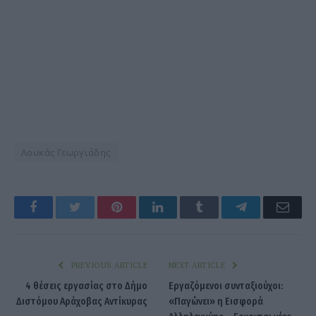
Λουκάς Γεωργιάδης
Facebook
Twitter
Pinterest
LinkedIn
Tumblr
Telegram
Emai
PREVIOUS ARTICLE
NEXT ARTICLE
4 θέσεις εργασίας στο Δήμο
Εργαζόμενοι συνταξιούχοι:
Διστόμου Αράχοβας Αντίκυρας
«Παγώνει» η Εισφορά