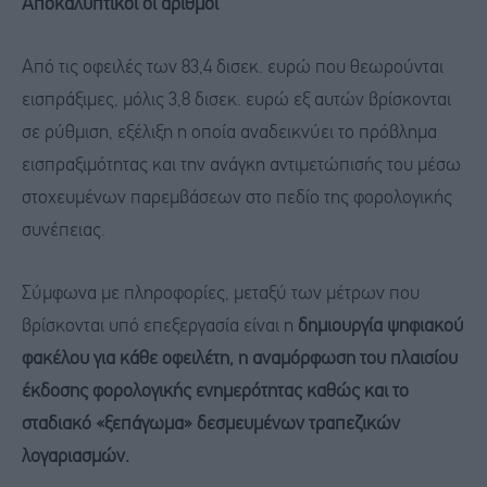
Αποκαλυπτικοί
οι αριθμοί
Από τις οφειλές των 83,4 δισεκ. ευρώ που θεωρούνται
εισπράξιμες, μόλις 3,8 δισεκ. ευρώ εξ αυτών βρίσκονται
σε ρύθμιση, εξέλιξη η οποία αναδεικνύει το πρόβλημα
εισπραξιμότητας και την ανάγκη αντιμετώπισής του μέσω
στοχευμένων παρεμβάσεων στο πεδίο της φορολογικής
συνέπειας.
Σύμφωνα με πληροφορίες, μεταξύ των μέτρων που
βρίσκονται υπό επεξεργασία είναι η
δημιουργία ψηφιακού
φακέλου για κάθε οφειλέτη, η αναμόρφωση του πλαισίου
έκδοσης φορολογικής ενημερότητας καθώς και το
σταδιακό «ξεπάγωμα» δεσμευμένων τραπεζικών
λογαριασμών.