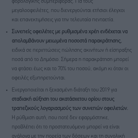
φορολογικής συμπεριφοράς. Για τους
μεγαλοοφειλέτες, που διενεργούνται ετήσιοι έλεγχοι
και επανεκτιμήσεις για την τελευταία πενταετία.
Συνεπείς οφειλέτες με ρυθμισμένα χρέη ενδέχεται να
απολαμβάνουν μειωμένα ποσοστά παρακράτησης,
ειδικά σε περιπτώσεις πώλησης ακινήτων ή είσπραξης
ποσά από το Δημόσιο. Σήμερα η παρακράτηση μπορεί
να φτάσει έως και το 70% του ποσού, ακόμη κι όταν οι
οφειλές εξυπηρετούνται.
Ενεργοποιείται η ξεχασμένη διάταξη του 2019 για
σταδιακή αύξηση του ακατάσχετου ορίου στους
τραπεζικούς λογαριασμούς των συνεπών οφειλετών.
Η ρύθμιση αυτή, που ποτέ δεν εφαρμόστηκε,
προβλέπει ότι το προστατευόμενο μπορεί να είναι
ανάλογα με την πορεία των δόσεων και τη συνολική