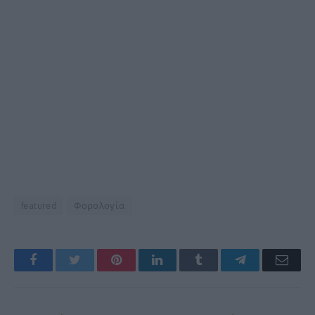
featured
Φορολογία
Facebook
Twitter
Pinterest
LinkedIn
Tumblr
Telegram
Emai