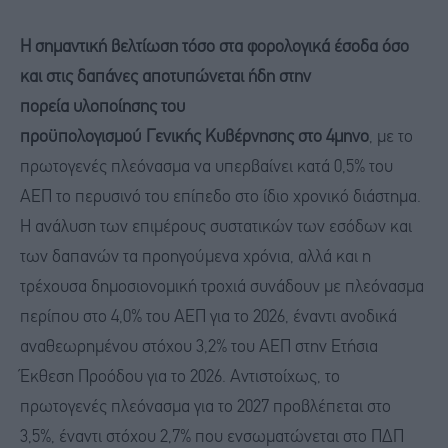
Η
σημαντική βελτίωση
τόσο στα φορολογικά έσοδα όσο
και
σ
τις δαπάνες αποτυπώνεται ήδη στην
πορεία
υλοποίησης του
προϋπολογισμού
Γ
ενικής
Κ
υβέρνησης στο 4μηνο
, με το
πρωτογενές πλεόνασμα να υπερβαίνει κατά 0,5% του
ΑΕΠ το περυσινό του επίπεδο στο ίδιο χρονικό διάστημα.
Η ανάλυση των επιμέρους συστατικών των εσόδων και
των δαπανών τα προηγούμενα χρόνια, αλλά και η
τρέχουσα δημοσιονομική τροχιά συνάδουν με πλεόνασμα
περίπου στο 4,0% του ΑΕΠ για το 2026, έναντι ανοδικά
αναθεωρημένου στόχου 3,2% του ΑΕΠ στην Ετήσια
Έκθεση Προόδου για το 2026. Αντιστοίχως, το
πρωτογενές πλεόνασμα για το 2027 προβλέπεται στο
3,5%, έναντι στόχου 2,7% που ενσωματώνεται στο ΠΔΠ