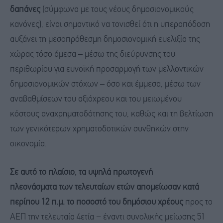
δαπάνες
(σύμφωνα με τους νέους δημοσιονομικούς
κανόνες), είναι σημαντικό να τονισθεί ότι η υπεραπόδοση
αυξάνει τη μεσοπρόθεσμη δημοσιονομική ευελιξία της
χώρας τόσο άμεσα – μέσω της διεύρυνσης του
περιθωρίου για ευνοϊκή προσαρμογή των μελλοντικών
δημοσιονομικών στόχων – όσο και έμμεσα, μέσω των
αναβαθμίσεων του αξιόχρεου και του μειωμένου
κόστους αναχρηματοδότησης του, καθώς και τη βελτίωση
των γενικότερων χρηματοδοτικών συνθηκών στην
οικονομία.
Σε αυτό το πλαίσιο
,
τα
υψηλά πρωτογενή
πλεονάσματα
των τελευταίων ετών
απομείωσαν
κατά
περίπου 1
2
π.μ.
το
ποσοστό του δημόσιου
χρέους
προς το
ΑΕΠ την τελευταία 4ετία − έναντι συνολικής μείωσης 51