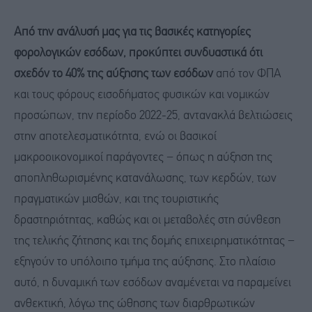
Από την
ανάλυσ
ή
μας
για τις βασικές κατηγορίες
φορολογικών εσόδων
,
προκύπτει
συνδυαστικά
ότι
σχεδόν το 40% της αύξησης των εσόδων
από τον ΦΠΑ
και τους φόρους εισοδήματος φυσικών και νομικών
προσώπων, την περίοδο 2022-25, αντανακλά βελτιώσεις
στην αποτελεσματικότητα, ενώ οι βασικοί
μακροοικονομικοί παράγοντες − όπως η αύξηση της
αποπληθωρισμένης κατανάλωσης, των κερδών, των
πραγματικών μισθών, και της τουριστικής
δραστηριότητας, καθώς και οι μεταβολές στη σύνθεση
της τελικής ζήτησης και της δομής επιχειρηματικότητας −
εξηγούν το υπόλοιπο τμήμα της αύξησης. Στο πλαίσιο
αυτό, η δυναμική των εσόδων αναμένεται να παραμείνει
ανθεκτική, λόγω της ώθησης των διαρθρωτικών