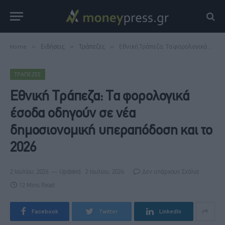
Home
»
Ειδήσεις
»
Τράπεζες
»
Εθνική Τράπεζα: Τα φορολογικά έσοδα οδηγούν σε νέα δημοσιονομική υπεραπόδοση και το 2026
ΤΡΆΠΕΖΕΣ
Εθνική Τράπεζα: Τα φορολογικά
έσοδα οδηγούν σε νέα
δημοσιονομική υπεραπόδοση και το
2026
2 Ιουλίου, 2026
Updated:
2 Ιουλίου, 2026
Δεν υπάρχουν Σχόλια
12 Mins Read
Facebook
Twitter
LinkedIn