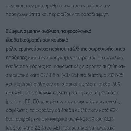
συνέχιση των μεταρρυθμίσεων που ενισχύουν την
παραγωγικότητα και περιορίζουν τη φοροδιαφυγή.
Σύμφωνα με την ανάλυση
,
τα φορολογικά
έσοδα
διαδραμάτισαν κομβικό
ρόλο
,
ερμηνεύοντας
περίπου
τα
2/3
της
σωρευτικ
ή
ς
υπερ
απόδοση
ς
κατά την προηγούμενη τετραετία. Τα συνολικά
έσοδα από φόρους και ασφαλιστικές εισφορές αυξήθηκαν
σωρευτικά κατά €27,1 δισ. (+37,8%) στο διάστημα 2022-25
και σταθεροποιήθηκαν σε ιστορικά υψηλά επίπεδα (40%
του ΑΕΠ), υπερβαίνοντας για πρώτη φορά το μέσο όρο
(μ.ο.) της ΕΕ. Εξαιρουμένων των εισφορών κοινωνικής
ασφάλισης, τα φορολογικά έσοδα αυξήθηκαν κατά €22
δισ., ανερχόμενα στο ιστορικό υψηλό 28,4% του ΑΕΠ
(αύξηση κατά 2,2% του ΑΕΠ, σωρευτικά, τα τελευταία