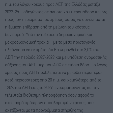
π.μ. του λόγου χρέους προς ΑΕΠ της Ελλάδας μεταξύ
2022-25 − οδηγώντας σε αντίστοιχη υπεραπόδοση και ως
προς τον περιορισμό του χρέους, χωρίς να συνεκτιμάται
η έμμεση επίδραση από τη μείωση του κόστους
δανεισμού. Υπό την τρέχουσα δημοσιονομική και
μακροοικονομική τροχιά − με το μέσο πρωτογενές
πλεόνασμα να εκτιμάται ότι θα κυμανθεί στο 3,0% του
ΑΕΠ την περίοδο 2027-2029 και με υπόθεση ονομαστικής
αύξησης του ΑΕΠ περίπου 4,0% σε ετήσια βάση − ο λόγος
χρέους προς ΑΕΠ προβλέπεται να μειωθεί περαιτέρω,
κατά περισσότερες από 20 π.μ. και χαμηλότερα από το
120% του ΑΕΠ έως το 2029, ενσωματώνοντας και την
τελευταία διαθέσιμη πληροφόρηση όσον αφορά το
σχεδιασμό πρόωρων αποπληρωμών χρέους που
σχετίζονται με τα προγράμματα στήριξης της