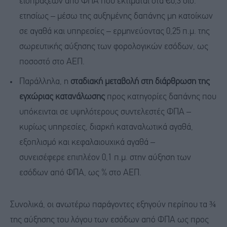
εισπράξεων από ΦΠΑ που εκτιμάται στα €0,3 δισ.
ετησίως – μέσω της αυξημένης δαπάνης μη κατοίκων
σε αγαθά και υπηρεσίες – ερμηνεύοντας 0,25 π.μ. της
σωρευτικής αύξησης των φορολογικών εσόδων, ως
ποσοστό στο ΑΕΠ.
Παράλληλα, η
σταδιακή μεταβολή στη διάρθρωση
της
εγχώριας κατανάλωσης
προς κατηγορίες δαπάνης που
υπόκεινται σε υψηλότερους συντελεστές ΦΠΑ –
κυρίως υπηρεσίες, διαρκή καταναλωτικά αγαθά,
εξοπλισμό και κεφαλαιουχικά αγαθά –
συνεισέφερε επιπλέον 0,1 π.μ. στην αύξηση των
εσόδων από ΦΠΑ, ως % στο ΑΕΠ.
Συνολικά, οι ανωτέρω παράγοντες εξηγούν περίπου τα ¾
της αύξησης του λόγου των εσόδων από ΦΠΑ ως προς