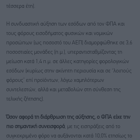
τέσσερα έτη).
Η συνδυαστική αύξηση των εσόδων από τον ΦΠΑ και
τους φόρους εισοδήματος φυσικών και νομικών
προσώπων (ως ποσοστό του ΑΕΠ) διαμορφώθηκε σε 3,6
ποσοστιαίες μονάδες (π.μ.), υπεραντισταθμίζοντας τη
μείωση κατά 1,4 π.μ. σε άλλες κατηγορίες φορολογικών
εσόδων (κυρίως στην ακίνητη περιουσία και σε “λοιπούς
φόρους” επί προϊόντων, λόγω χαμηλότερων
συντελεστών, αλλά και μεταβολών στη σύνθεση της
τελικής ζήτησης).
Όσον αφορά
τη διάρθρωση
της αύξησης
, ο ΦΠΑ
είχε
την
πιο
σημαντ
ική
συνεισφορά
, με τις εισπράξεις από το
συγκεκριμένο φόρο να αυξάνονται κατά 10,0% ετησίως το