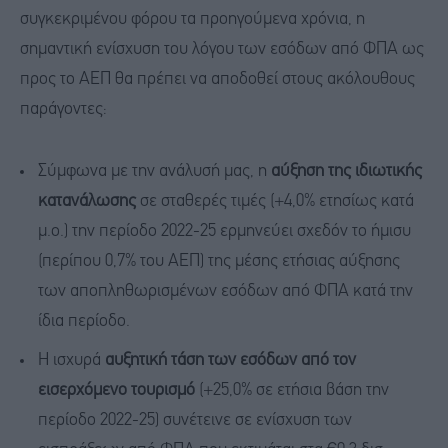
συγκεκριμένου φόρου τα προηγούμενα χρόνια, η
σημαντική ενίσχυση του λόγου των εσόδων από ΦΠΑ ως
προς το ΑΕΠ θα πρέπει να αποδοθεί στους ακόλουθους
παράγοντες:
Σύμφωνα με την ανάλυσή μας, η
αύξηση τη
ς
ιδιωτικής
κατανάλωσης
σε σταθερές τιμές (+4,0% ετησίως κατά
μ.ο.) την περίοδο 2022-25 ερμηνεύει σχεδόν το ήμισυ
(περίπου 0,7% του ΑΕΠ) της μέσης ετήσιας αύξησης
των αποπληθωρισμένων εσόδων από ΦΠΑ κατά την
ίδια περίοδο.
Η ισχυρά
αυξητική τάση των εσόδων
από
τον
εισερχόμενο
τουρισμό
(+25,0% σε ετήσια βάση την
περίοδο 2022-25) συνέτεινε σε ενίσχυση των