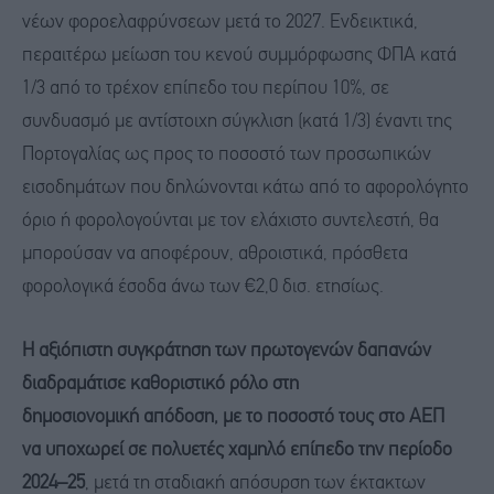
νέων φοροελαφρύνσεων μετά το 2027. Ενδεικτικά,
περαιτέρω μείωση του κενού συμμόρφωσης ΦΠΑ κατά
1/3 από το τρέχον επίπεδο του περίπου 10%, σε
συνδυασμό με αντίστοιχη σύγκλιση (κατά 1/3) έναντι της
Πορτογαλίας ως προς το ποσοστό των προσωπικών
εισοδημάτων που δηλώνονται κάτω από το αφορολόγητο
όριο ή φορολογούνται με τον ελάχιστο συντελεστή, θα
μπορούσαν να αποφέρουν, αθροιστικά, πρόσθετα
φορολογικά έσοδα άνω των €2,0 δισ. ετησίως.
Η αξιόπιστη συγκράτηση των πρωτογενών δαπανών
διαδραμάτισε καθοριστικό ρόλο στη
δημοσιονομική
απόδοση
,
με το ποσοστό τους στο ΑΕΠ
να
υποχωρεί
σε
πολυετές χαμηλό επίπεδο
την περίοδο
2024
–
25
, μετά τη σταδιακή απόσυρση των έκτακτων