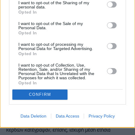
I want to opt-out of the Sharing of my
Σε αυτό το πλαίσιο, με στόχο την ελάφρυνση της μεσαίας
personal data.
Opted In
τάξης, εφαρμόστηκε από τον Ιανουάριο του 2026
μεσοσταθμική μείωση του συντελεστή φόρου
I want to opt-out of the Sale of my
Personal Data.
εισοδήματος φυσικών προσώπων κατά περίπου 1,5 π.μ.
Opted In
για όσους δηλώνουν εισόδημα άνω των €10.000 ετησίως,
I want to opt-out of processing my
Personal Data for Targeted Advertising.
που αντιστοιχεί σε ετησιοποιημένη δημοσιονομική
Opted In
ελάφρυνση €1,6 δισ. Παράλληλα, η φορολογική
I want to opt-out of Collection, Use,
μεταρρύθμιση περιλαμβάνει ακόμη μεγαλύτερες και
Retention, Sale, and/or Sharing of my
Personal Data that Is Unrelated with the
στοχευμένες ελαφρύνσεις για πληθυσμιακές ομάδες,
Purposes for which it was collected.
Opted In
όπως οι νεότεροι φορολογούμενοι και οι οικογένειες,
CONFIRM
όπου το ποσοστό ελάφρυνσης συνδέεται με τον αριθμό
εξαρτώμενων τέκνων.
Data Deletion
Data Access
Privacy Policy
Τα έσοδα
από τη φορολογία των επιχειρηματικών
κερδών
κατέγραψαν
,
επίσης,
ισχυρή μέση ετήσια