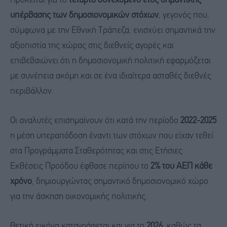
Πρόκειται για το
τέταρτο συνεχόμενο έτος σημαντικής
υπέρβασης των δημοσιονομικών στόχων
, γεγονός που,
σύμφωνα με την Εθνική Τράπεζα, ενισχύει σημαντικά την
αξιοπιστία της χώρας στις διεθνείς αγορές και
επιβεβαιώνει ότι η δημοσιονομική πολιτική εφαρμόζεται
με συνέπεια ακόμη και σε ένα ιδιαίτερα ασταθές διεθνές
περιβάλλον.
Οι αναλυτές επισημαίνουν ότι κατά την περίοδο
2022-2025
η μέση υπεραπόδοση έναντι των στόχων που είχαν τεθεί
στα Προγράμματα Σταθερότητας και στις Ετήσιες
Εκθέσεις Προόδου έφθασε περίπου το
2% του ΑΕΠ κάθε
χρόνο
, δημιουργώντας σημαντικό δημοσιονομικό χώρο
για την άσκηση οικονομικής πολιτικής.
Θετική εικόνα καταγράφεται και για το
2026
, καθώς τα