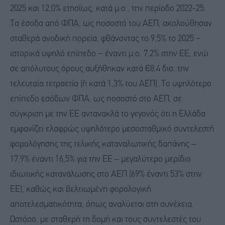
2025 και 12,0% ετησίως, κατά μ.ο., την περίοδο 2022-25.
Τα έσοδα από ΦΠΑ, ως ποσοστό του ΑΕΠ, ακολούθησαν
σταθερά ανοδική πορεία, φθάνοντας το 9,5% το 2025 −
ιστορικά υψηλό επίπεδο − έναντι μ.ο. 7,2% στην ΕΕ, ενώ
σε απόλυτους όρους αυξήθηκαν κατά €8,4 δισ. την
τελευταία τετραετία (ή κατά 1,3% του ΑΕΠ). Το υψηλότερο
επίπεδο εσόδων ΦΠΑ, ως ποσοστό στο ΑΕΠ, σε
σύγκριση με την ΕΕ αντανακλά το γεγονός ότι η Ελλάδα
εμφανίζει ελαφρώς υψηλότερο μεσοσταθμικό συντελεστή
φορολόγησης της τελικής καταναλωτικής δαπάνης –
17,9% έναντι 16,5% για την ΕΕ – μεγαλύτερο μερίδιο
ιδιωτικής κατανάλωσης στο ΑΕΠ (69% έναντι 53% στην
ΕΕ), καθώς και βελτιωμένη φορολογική
αποτελεσματικότητα, όπως αναλύεται στη συνέχεια.
Ωστόσο, με σταθερή τη δομή και τους συντελεστές του