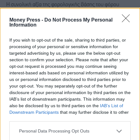
Η συνολική αξία της φορολογικής βάσης του φόρου
εισοδήματος φυσικών προσώπων,
Money Press -
Do Not Process My Personal
συμπεριλαμβανομένων των αποδοχών εργαζομένων,
Information
του μικτού εισοδήματος των νοικοκυριών και των
If you wish to opt-out of the sale, sharing to third parties, or
συνταξιοδοτικών παροχών, αυξήθηκε με εκτιμώμενο
processing of your personal or sensitive information for
μέσο ετήσιο ρυθμό περίπου 5,0% την περίοδο 2022-25, σε
targeted advertising by us, please use the below opt-out
section to confirm your selection. Please note that after your
τρέχουσες τιμές, έναντι μέσης ετήσιας αύξησης των
opt-out request is processed you may continue seeing
σχετικών εσόδων κατά 12,5%. Η θετική απόκλιση μεταξύ
interest-based ads based on personal information utilized by
us or personal information disclosed to third parties prior to
της αύξησης των εσόδων και της ενίσχυσης της
your opt-out. You may separately opt-out of the further
φορολογικής βάσης αντανακλά πρωτίστως τη βελτίωση
disclosure of your personal information by third parties on the
της φορολογικής αποτελεσματικότητας και
IAB’s list of downstream participants. This information may
also be disclosed by us to third parties on the
IAB’s List of
δευτερευόντως την επίδραση από τη μετατόπιση
Downstream Participants
that may further disclose it to other
φορολογουμένων σε υψηλότερα κλιμάκια λόγω αύξησης
third parties.
των ονομαστικών εισοδημάτων τους.
Personal Data Processing Opt Outs