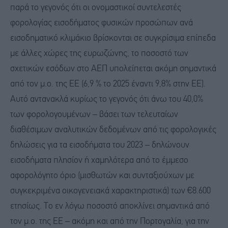
παρά το γεγονός ότι οι ονομαστικοί συντελεστές
φορολογίας εισοδήματος φυσικών προσώπων ανά
εισοδηματικό κλιμάκιο βρίσκονται σε συγκρίσιμα επίπεδα
με άλλες χώρες της ευρωζώνης, το ποσοστό των
σχετικών εσόδων στο ΑΕΠ υπολείπεται ακόμη σημαντικά
από τον μ.ο. της ΕΕ (6,9 % το 2025 έναντι 9,8% στην ΕΕ).
Αυτό αντανακλά κυρίως το γεγονός ότι άνω του 40,0%
των φορολογουμένων – βάσει των τελευταίων
διαθέσιμων αναλυτικών δεδομένων από τις φορολογικές
δηλώσεις για τα εισοδήματα του 2023 – δηλώνουν
εισοδήματα πλησίον ή χαμηλότερα από το έμμεσο
αφορολόγητο όριο (μισθωτών και συνταξιούχων με
συγκεκριμένα οικογενειακά χαρακτηριστικά) των €8.600
ετησίως. Το εν λόγω ποσοστό αποκλίνει σημαντικά από
τον μ.ο. της ΕΕ – ακόμη και από την Πορτογαλία, για την