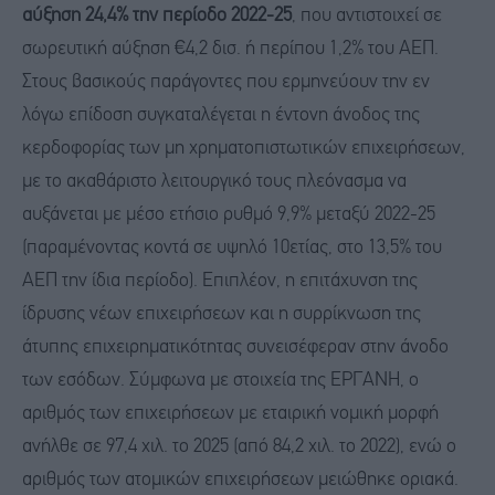
αύξηση
24
,4
% την περίοδο 2022-25
, που αντιστοιχεί σε
σωρευτική αύξηση €4,2 δισ. ή περίπου 1,2% του ΑΕΠ.
Στους βασικούς παράγοντες που ερμηνεύουν την εν
λόγω επίδοση συγκαταλέγεται η έντονη άνοδος της
κερδοφορίας των μη χρηματοπιστωτικών επιχειρήσεων,
με το ακαθάριστο λειτουργικό τους πλεόνασμα να
αυξάνεται με μέσο ετήσιο ρυθμό 9,9% μεταξύ 2022-25
(παραμένοντας κοντά σε υψηλό 10ετίας, στο 13,5% του
ΑΕΠ την ίδια περίοδο). Επιπλέον, η επιτάχυνση της
ίδρυσης νέων επιχειρήσεων και η συρρίκνωση της
άτυπης επιχειρηματικότητας συνεισέφεραν στην άνοδο
των εσόδων. Σύμφωνα με στοιχεία της ΕΡΓΑΝΗ, ο
αριθμός των επιχειρήσεων με εταιρική νομική μορφή
ανήλθε σε 97,4 χιλ. το 2025 (από 84,2 χιλ. το 2022), ενώ ο
αριθμός των ατομικών επιχειρήσεων μειώθηκε οριακά.