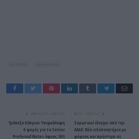
Eurobank
top business
Facebook
Twitter
Pinterest
LinkedIn
Tumblr
Telegram
Emai
PREVIOUS ARTICLE
NEXT ARTICLE
Τράπεζα Κύπρου: Υπερκάλυψη
Σαρωτικοί έλεγχοι από την
6 φορές για τα Senior
ΑΑΔΕ: Νέα ειδοποιητήρια με
Preferred Notes ύψους 300
φόρους και πρόστιμα σε