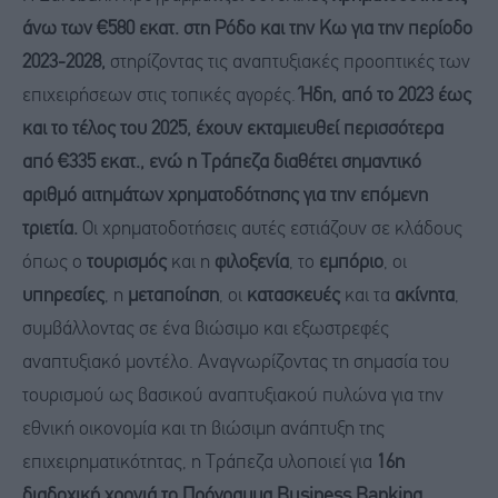
άνω των €580 εκατ. στη Ρόδο και την Κω για την περίοδο
2023-2028,
στηρίζοντας τις αναπτυξιακές προοπτικές των
επιχειρήσεων στις τοπικές αγορές.
Ήδη, από το 2023 έως
και το τέλος του 2025, έχουν εκταμιευθεί περισσότερα
από €335 εκατ., ενώ η Τράπεζα διαθέτει σημαντικό
αριθμό αιτημάτων χρηματοδότησης για την επόμενη
τριετία.
Οι χρηματοδοτήσεις αυτές εστιάζουν σε κλάδους
όπως ο
τουρισμός
και η
φιλοξενία
, το
εμπόριο
, οι
υπηρεσίες
, η
μεταποίηση
, οι
κατασκευές
και τα
ακίνητα
,
συμβάλλοντας σε ένα βιώσιμο και εξωστρεφές
αναπτυξιακό μοντέλο. Αναγνωρίζοντας τη σημασία του
τουρισμού ως βασικού αναπτυξιακού πυλώνα για την
εθνική οικονομία και τη βιώσιμη ανάπτυξη της
επιχειρηματικότητας, η Τράπεζα υλοποιεί για
16η
διαδοχική χρονιά το Πρόγραμμα Business Banking