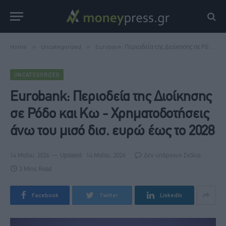
Home
»
Uncategorized
»
Eurobank: Περιοδεία της Διοίκησης σε Ρόδο και Κω - Χρηματοδοτήσεις άνω του μισό δισ. ευρώ έως το 2028
UNCATEGORIZED
Eurobank: Περιοδεία της Διοίκησης
σε Ρόδο και Κω - Χρηματοδοτήσεις
άνω του μισό δισ. ευρώ έως το 2028
14 Μαΐου, 2026
Updated:
14 Μαΐου, 2026
Δεν υπάρχουν Σχόλια
3 Mins Read
Facebook
Twitter
LinkedIn