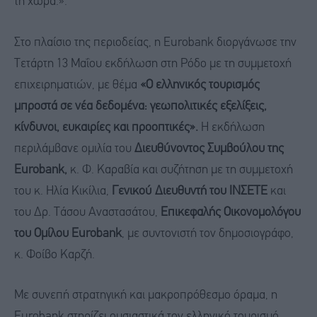
τη χώρα.».
Στο πλαίσιο της περιοδείας, η Eurobank διοργάνωσε την
Τετάρτη 13 Μαΐου εκδήλωση στη Ρόδο με τη συμμετοχή
επιχειρηματιών, με θέμα
«Ο ελληνικός τουρισμός
μπροστά σε νέα δεδομένα: γεωπολιτικές εξελίξεις,
κίνδυνοι, ευκαιρίες και προοπτικές».
Η εκδήλωση
περιλάμβανε ομιλία του
Διευθύνοντος Συμβούλου
της
Eurobank
,
κ. Φ. Καραβία και συζήτηση με τη συμμετοχή
του κ. Hλία Κικίλια,
Γενικού Διευθυντή του ΙΝΣΕΤΕ
και
του Δρ. Τάσου Αναστασάτου,
Επικεφαλής Οικονομολόγου
του Ομίλου
Eurobank
, με συντονιστή τον δημοσιογράφο,
κ. Φοίβο Καρζή.
Με συνεπή στρατηγική και μακροπρόθεσμο όραμα, η
Eurobank στηρίζει ουσιαστικά τον ελληνικό τουρισμό,