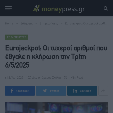
Home
»
Ειδήσεις
»
Επιχειρήσεις
»
Eurojackpot: Οι τυχεροί αριθμοί που έβγαλε η κλήρωση την Τρίτη 6/5/2025
ΕΠΙΧΕΙΡΉΣΕΙΣ
Eurojackpot: Οι τυχεροί αριθμοί που
έβγαλε η κλήρωση την Τρίτη
6/5/2025
6 Μαΐου, 2025
Δεν υπάρχουν Σχόλια
1 Min Read
Facebook
Twitter
LinkedIn