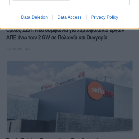
Data Deletion
Data Access
Privacy Policy
Όμιλος ΔΕΗ: Νέα συμφωνία για χαρτοφυλάκιο έργων
ΑΠΕ άνω των 2 GW σε Πολωνία και Ουγγαρία
7 Αυγούστου, 2026