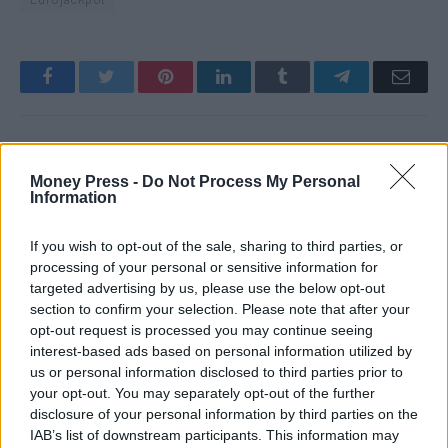
Facebook
Twitter
Pinterest
LinkedIn
Tumblr
Telegram
Emai
PREVIOUS ARTICLE
NEXT ARTICLE
Money Press -
Do Not Process My Personal
24 θέσεις εργασίας στο Δήμο
Bloomberg: Πλήρη
Information
Πετρούπολης
αποσύνδεση από τις
εισαγωγές ρωσικού φυσικού
If you wish to opt-out of the sale, sharing to third parties, or
αερίου ως το 2027,
processing of your personal or sensitive information for
επεξεργάζεται η ΕΕ
targeted advertising by us, please use the below opt-out
section to confirm your selection. Please note that after your
opt-out request is processed you may continue seeing
RELATED
POSTS
interest-based ads based on personal information utilized by
us or personal information disclosed to third parties prior to
your opt-out. You may separately opt-out of the further
disclosure of your personal information by third parties on the
IAB’s list of downstream participants. This information may