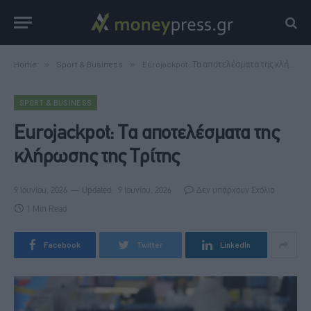
Home
»
Sport & Business
»
Eurojackpot: Τα αποτελέσματα της κλήρωσης της Τρίτης
SPORT & BUSINESS
Eurojackpot: Τα αποτελέσματα της
κλήρωσης της Τρίτης
9 Ιουνίου, 2026
Updated:
9 Ιουνίου, 2026
Δεν υπάρχουν Σχόλια
1 Min Read
Facebook
Twitter
LinkedIn