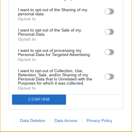
I want to opt-out of the Sharing of my
PREVIOUS ARTICLE
NEXT ARTICLE
personal data.
Opted In
Τζόκερ: Η κλήρωση της Τρίτης
Τέλος στις παγκόσμιες
– Οι τυχεροί αριθμοί
ανισότητες έως το 2100:
I want to opt-out of the Sale of my
Ουτοπία ή ρεαλιστικό σχέδιο η
Personal Data.
Opted In
πρόταση Πικετί;
I want to opt-out of processing my
Personal Data for Targeted Advertising.
RELATED
POSTS
Opted In
I want to opt-out of Collection, Use,
Retention, Sale, and/or Sharing of my
Personal Data that Is Unrelated with the
Purposes for which it was collected.
Opted In
CONFIRM
Data Deletion
Data Access
Privacy Policy