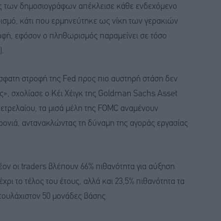
ις των δημοσιογράφων απέκλεισε κάθε ενδεχόμενο
ρισμό, κάτι που ερμηνεύτηκε ως νίκη των γερακιών
ροφή, εφόσον ο πληθωρισμός παραμείνει σε τόσο
).
σφατη στροφή της Fed προς πιο αυστηρή στάση δεν
ας», σχολίασε ο Κέι Χέιγκ της Goldman Sachs Asset
τρελαίου, τα μισά μέλη της FOMC αναμένουν
χρονιά, αντανακλώντας τη δύναμη της αγοράς εργασίας
ον οι traders βλέπουν 66% πιθανότητα για αύξηση
ρι το τέλος του έτους, αλλά και 23,5% πιθανότητα τα
τουλάχιστον 50 μονάδες βάσης.