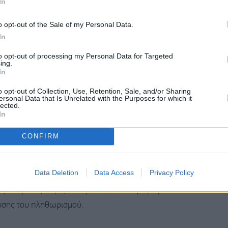
In
ντρικής τράπεζας αποτύπωσε σαφώς την επιδείνωση
o opt-out of the Sale of my Personal Data.
In
ό πληθωρισμό αναθεωρήθηκε προς τα πάνω, στο 3,6%
ό πληθωρισμό, που εξαιρεί τρόφιμα και ενέργεια. Τον
to opt-out of processing my Personal Data for Targeted
ing.
In
o opt-out of Collection, Use, Retention, Sale, and/or Sharing
ersonal Data that Is Unrelated with the Purposes for which it
άπτυξη που πλέον αναμένεται στο 2,2% από το 2,4%
lected.
In
CONFIRM
λε ευρείες μεταρρυθμίσεις στη λειτουργία και τη δομή
ask forces) που μέχρι τα τέλη της χρονιάς θα
Data Deletion
Data Access
Privacy Policy
ής πεδία: την επικοινωνιακή πολιτική, τη διαχείριση
ς υφιστάμενες πηγές δεδομένων, την παραγωγικότητα
λυσης του πληθωρισμού.