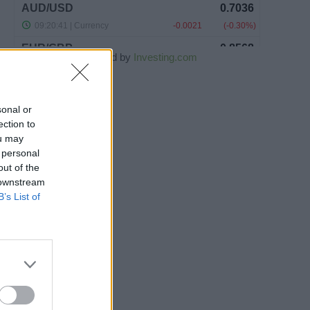
Powered by
Investing.com
sonal or
ection to
ou may
 personal
out of the
 downstream
B’s List of