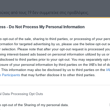
ούχος από τους 19 δεν συμμετείχε στις προβλέψεις,
 Πραγματικά, ο νέος πρόεδρος, στις δηλώσεις του,
ess -
Do Not Process My Personal Information
 κατέθεσε πρόβλεψη, παραμένοντας πιστός στην
 η επικοινωνιακή στρατηγική της Fed μέσω της
to opt-out of the sale, sharing to third parties, or processing of your per
ης του περίφημου dot plot.
formation for targeted advertising by us, please use the below opt-out s
r selection. Please note that after your opt-out request is processed y
eing interest-based ads based on personal information utilized by us or
προβλέψεις για τα επιτόκια», σχολίασε ο Μπρετ
disclosed to third parties prior to your opt-out. You may separately opt-
σμένες για υψηλότερα επιτόκια, όμως οι προβλέψεις
losure of your personal information by third parties on the IAB’s list of
. This information may also be disclosed by us to third parties on the
IA
τικής ενδέχεται να παραμείνουν πιο επιθετικοί από
Participants
that may further disclose it to other third parties.
ρισμός παραμένει αυξημένος και επανέλαβε τη
l Data Processing Opt Outs
ων τιμών. Παράλληλα, συνέχισε να χαρακτηρίζει την
o opt-out of the Sharing of my personal data.