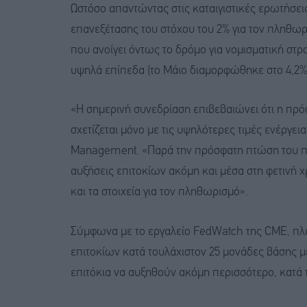
Ωστόσο απαντώντας στις καταιγιστικές ερωτήσε
επανεξέτασης του στόχου του 2% για τον πληθω
που ανοίγει όντως το δρόμο για νομισματική στ
υψηλά επίπεδα (το Μάιο διαμορφώθηκε στο 4,2%
«Η σημερινή συνεδρίαση επιβεβαιώνει ότι η πρό
σχετίζεται μόνο με τις υψηλότερες τιμές ενέργει
Management. «Παρά την πρόσφατη πτώση του πε
αυξήσεις επιτοκίων ακόμη και μέσα στη φετινή 
και τα στοιχεία για τον πληθωρισμό».
Σύμφωνα με το εργαλείο FedWatch της CME, πλέ
επιτοκίων κατά τουλάχιστον 25 μονάδες βάσης μέχ
επιτόκια να αυξηθούν ακόμη περισσότερο, κατά 