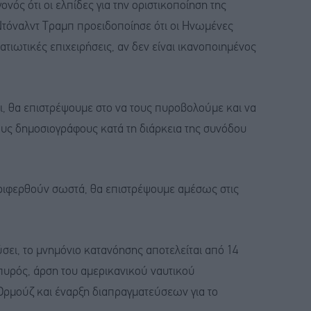
νός ότι οι ελπίδες για την οριστικοποίηση της
τόναλντ Τραμπ προειδοποίησε ότι οι Ηνωμένες
τιωτικές επιχειρήσεις, αν δεν είναι ικανοποιημένος
σει, θα επιστρέψουμε στο να τους πυροβολούμε και να
ους δημοσιογράφους κατά τη διάρκεια της συνόδου
εριφερθούν σωστά, θα επιστρέψουμε αμέσως στις
ει, το μνημόνιο κατανόησης αποτελείται από 14
πυρός, άρση του αμερικανικού ναυτικού
Ορμούζ και έναρξη διαπραγματεύσεων για το