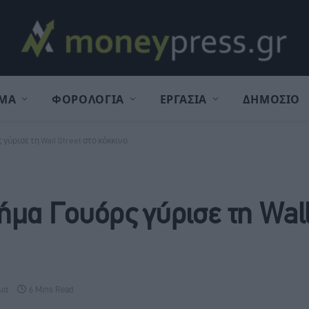
ΜΑ
ΦΟΡΟΛΟΓΙΑ
ΕΡΓΑΣΙΑ
ΔΗΜΟΣΙΟ
 γύρισε τη Wall Street στο κόκκινο
ήμα Γουόρς γύρισε τη Wall
λια
6 Mins Read