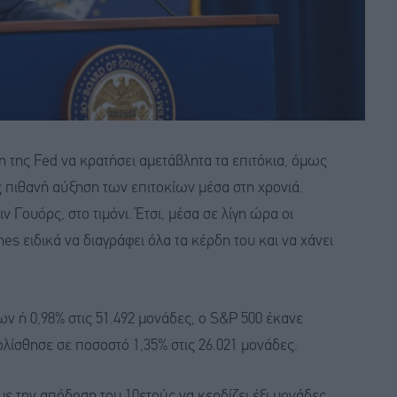
η της Fed να κρατήσει αμετάβλητα τα επιτόκια, όμως
 πιθανή αύξηση των επιτοκίων μέσα στη χρονιά.
ν Γουόρς, στο τιμόνι. Έτσι, μέσα σε λίγη ώρα οι
s ειδικά να διαγράφει όλα τα κέρδη του και να χάνει
ν ή 0,98% στις 51.492 μονάδες, ο S&P 500 έκανε
ολίσθησε σε ποσοστό 1,35% στις 26.021 μονάδες.
με την απόδοση του 10ετούς να κερδίζει έξι μονάδες