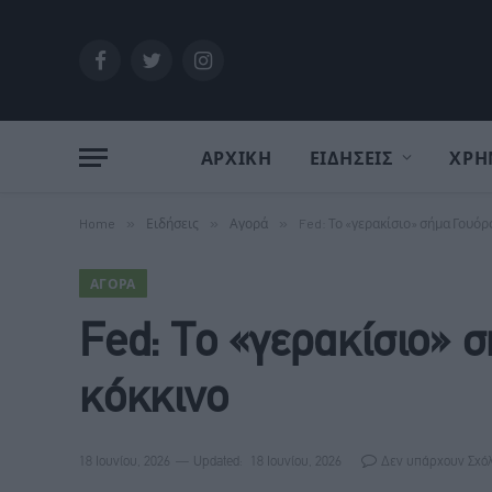
Facebook
Twitter
Instagram
ΑΡΧΙΚΗ
ΕΙΔΗΣΕΙΣ
ΧΡΗ
Home
»
Ειδήσεις
»
Αγορά
»
Fed: Το «γερακίσιο» σήμα Γουόρς
ΑΓΟΡΆ
Fed: Το «γερακίσιο» σ
κόκκινο
18 Ιουνίου, 2026
Updated:
18 Ιουνίου, 2026
Δεν υπάρχουν Σχό