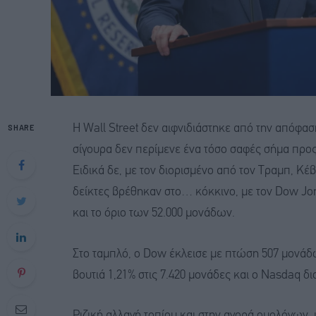
SHARE
Η Wall Street δεν αιφνιδιάστηκε από την απόφασ
σίγουρα δεν περίμενε ένα τόσο σαφές σήμα προς
Ειδικά δε, με τον διορισμένο από τον Τραμπ, Κέβι
δείκτες βρέθηκαν στο… κόκκινο, με τον Dow Jone
και το όριο των 52.000 μονάδων.
Στο ταμπλό, ο Dow έκλεισε με πτώση 507 μονάδω
βουτιά 1,21% στις 7.420 μονάδες και ο Nasdaq δι
Ριζική αλλαγή τοπίου και στην αγορά ομολόγων, 