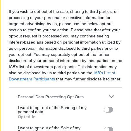
If you wish to opt-out of the sale, sharing to third parties, or
processing of your personal or sensitive information for
targeted advertising by us, please use the below opt-out
section to confirm your selection. Please note that after your
opt-out request is processed you may continue seeing
interest-based ads based on personal information utilized by
Ο Ντάνιελ Κρέγκ στην πρεμιέρα της ταινίας "No Time To Die'" στο Λονδίνο
us or personal information disclosed to third parties prior to
Τη δέκατη θέση μοιράζονται η
Μίλι Μπόμπι
your opt-out. You may separately opt-out of the further
Μπράουν,
ο
Τζον Σίνα
(26 εκ. δολάρια), η
Ριζ
disclosure of your personal information by third parties on the
IAB’s list of downstream participants. This information may
Γουίδερσπουν
(26 εκ. δολάρια)
also be disclosed by us to third parties on the
IAB’s List of
Downstream Participants
that may further disclose it to other
Στη λίστα περιλαμβάνονται ακόμη, Τζορτζ Κλούνεϊ (25 εκ.
third parties.
δολάρια), Λεονάρντο ΝτιΚάπριο (25 εκ. δολάρια), Κρις
Personal Data Processing Opt Outs
Πρατ (22 εκ. δολάρια), Τομ Χάρντι (21 εκ. δολάρια)
I want to opt-out of the Sharing of my
Τζένιφερ Άνιστον (20 εκ. δολάρια), Κάμερον Ντίαζ (20 εκ.
personal data.
Opted In
δολάρια) Τζέισον Μπέιτμαν (19 εκ. δολάρια).
I want to opt-out of the Sale of my