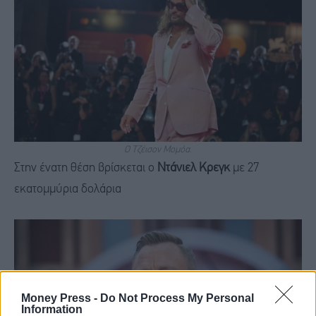
Ο Τζέισον Μομόα.
Στην ένατη θέση βρίσκεται ο
Ντάνιελ Κρεγκ
με 27
εκατομμύρια δολάρια
Money Press -
Do Not Process My Personal
Information