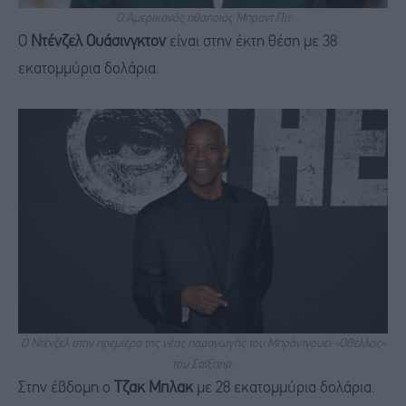
Ο Αμερικανός ηθοποιός Μπραντ Πιτ
Ο
Ντένζελ Ουάσινγκτον
είναι στην έκτη θέση με 38
εκατομμύρια δολάρια.
Ο Ντένζελ στην πρεμιέρα της νέας παραγωγής του Μπρόντγουεϊ «Οθέλλος»
του Σαίξπηρ.
Στην έβδομη ο
Τζακ Μπλακ
με 28 εκατομμύρια δολάρια.