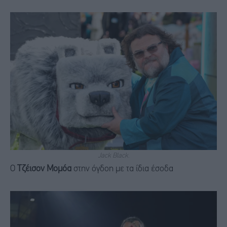
Jack Black.
Ο
Τζέισον Μομόα
στην όγδοη με τα ίδια έσοδα