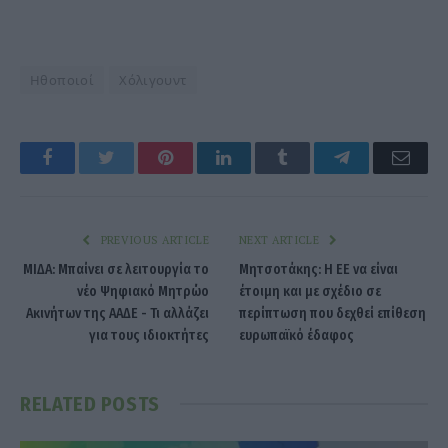
Ηθοποιοί
Χόλιγουντ
Facebook
Twitter
Pinterest
LinkedIn
Tumblr
Telegram
Emai
PREVIOUS ARTICLE
NEXT ARTICLE
ΜΙΔΑ: Μπαίνει σε λειτουργία το
Μητσοτάκης: Η ΕΕ να είναι
νέο Ψηφιακό Μητρώο
έτοιμη και με σχέδιο σε
Ακινήτων της ΑΑΔΕ - Τι αλλάζει
περίπτωση που δεχθεί επίθεση
για τους ιδιοκτήτες
ευρωπαϊκό έδαφος
RELATED
POSTS