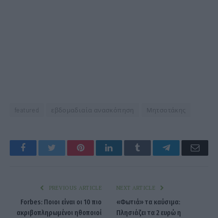
featured
εβδομαδιαία ανασκόπηση
Μητσοτάκης
Facebook
Twitter
Pinterest
LinkedIn
Tumblr
Telegram
Emai
PREVIOUS ARTICLE
NEXT ARTICLE
Forbes: Ποιοι είναι οι 10 πιο
«Φωτιά» τα καύσιμα:
ακριβοπληρωμένοι ηθοποιοί
Πλησιάζει τα 2 ευρώ η