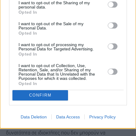
I want to opt-out of the Sharing of my
παρακολούθηση ενεργειακών δεδομένων. Όμως
personal data.
Opted In
ακριβώς αυτή η αποτύπωση είναι η βάση για να γίνουμε
I want to opt-out of the Sale of my
καλύτεροι. Με την αξιοποίηση σύγχρονων υποδομών
Personal Data.
Opted In
δεδομένων και τη συνεργασία των αρμόδιων φορέων,
οικοδομούμε ένα νέο πρότυπο διοίκησης: ένα κράτος
I want to opt-out of processing my
Personal Data for Targeted Advertising.
που μετρά για να βελτιώνεται και που συγκρίνει για να
Opted In
προοδεύει.
I want to opt-out of Collection, Use,
Retention, Sale, and/or Sharing of my
Personal Data that Is Unrelated with the
Purposes for which it was collected.
Αυτή η ψηφιακή επανάσταση όμως δεν αφορά μόνο τη
Opted In
διοίκηση, αλλά φτάνει πλέον άμεσα στην ίδια την αξία της
CONFIRM
περιουσίας μας, θέτοντας σε πιλοτική λειτουργία την
Ψηφιακή Τράπεζα Γης. Ευλόγως θα με ρωτήσετε τι είναι
αυτό, και θα σας απαντήσω: είναι μια νέα ψηφιακή
Data Deletion
Data Access
Privacy Policy
πλατφόρμα στο https://www.gov.gr/ που δίνει τη
δυνατότητα σε ιδιοκτήτες που δεν μπορούν να