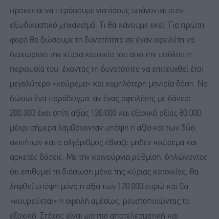
πρόκειται να περάσουμε για όσους υπάγονται στον
εξωδικαστικό μηχανισμό. Τι θα κάνουμε εκεί; Για πρώτη
φορά θα δώσουμε τη δυνατότητα σε έναν οφειλέτη να
διαχωρίσει την κύρια κατοικία του από την υπόλοιπη
περιουσία του, έχοντας τη δυνατότητα να επιτευχθεί έτσι
μεγαλύτερο «κούρεμα» και χαμηλότερη μηνιαία δόση. Να
δώσω ένα παράδειγμα: αν ένας οφειλέτης με δάνειο
200.000 έχει σπίτι αξίας 120.000 και εξοχικό αξίας 80.000,
μέχρι σήμερα λαμβάνονταν υπόψη η αξία και των δύο
ακινήτων και ο αλγόριθμος έβγαζε μηδέν κούρεμα και
αρκετές δόσεις. Με την καινούργια ρύθμιση, δηλώνοντας
ότι επιθυμεί τη διάσωση μόνο της κύριας κατοικίας, θα
ληφθεί υπόψη μόνο η αξία των 120.000 ευρώ και θα
«κουρεύεται» η οφειλή αμέσως, ρευστοποιώντας το
εξοχικό. Στόχος είναι μια πιο αποτελεσματική και