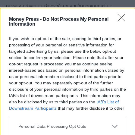
συγκεντρώνει, επεξεργάζεται και δημοσιοποιεί με
συστηματικό τρόπο συγκρίσιμα δεδομένα για το σύνολο
Money Press -
Do Not Process My Personal
Information
σχεδόν των δήμων της χώρας. Κάθε πολίτης -και σας
προτρέπω να το κάνετε- μπορεί να μπει στο
If you wish to opt-out of the sale, sharing to third parties, or
deiktesota.gov.gr, να συγκρίνει και να δει την αλήθεια για
processing of your personal or sensitive information for
targeted advertising by us, please use the below opt-out
τον δήμο του: πόσο καθαρή είναι η πόλη; Πόσο γρήγορα
section to confirm your selection. Please note that after your
γίνονται οι ψηφιακές εξυπηρετήσεις; Πώς πάει η
opt-out request is processed you may continue seeing
κοινωνική πολιτική; Οι επιδόσεις δήμων όπως η
interest-based ads based on personal information utilized by
us or personal information disclosed to third parties prior to
Θεσσαλονίκη, τα Τρίκαλα, ο Βόλος, οι Αμπελόκηποι-
your opt-out. You may separately opt-out of the further
Μενεμένη και το Περιστέρι δείχνουν ότι η πρόοδος είναι
disclosure of your personal information by third parties on the
IAB’s list of downstream participants. This information may
εφικτή όταν υπάρχει σχέδιο, συνέπεια και λογοδοσία.
also be disclosed by us to third parties on the
IAB’s List of
Downstream Participants
that may further disclose it to other
Βέβαια, αυτή είναι μόνο η αρχή. Γιατί το πρώτο έτος
third parties.
ανέδειξε και πραγματικές δυσκολίες: στην καταγραφή της
Personal Data Processing Opt Outs
περιουσίας, στη χαρτογράφηση υποδομών, στην