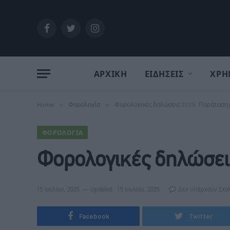
Facebook
Twitter
Instagram
ΑΡΧΙΚΗ
ΕΙΔΗΣΕΙΣ
ΧΡΗ
Home
»
Φορολογία
»
Φορολογικές δηλώσεις 2025: Παράταση μέ
ΦΟΡΟΛΟΓΊΑ
Φορολογικές δηλώσεις
15 Ιουλίου, 2025
Updated:
15 Ιουλίου, 2025
Δεν υπάρχουν Σχό
Facebook
Twitter