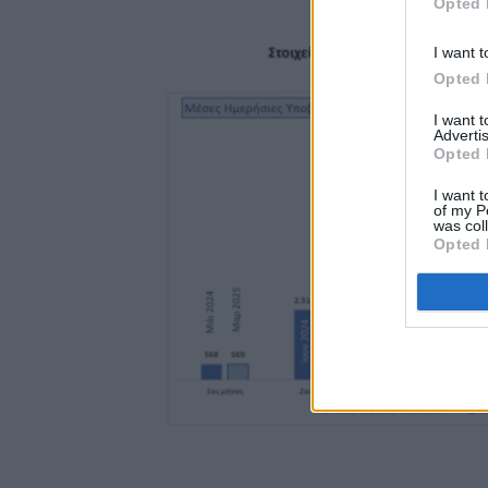
Opted 
I want t
Opted 
I want 
Advertis
Opted 
I want t
of my P
was col
Opted 