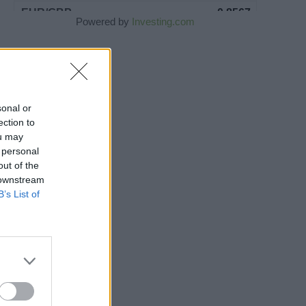
Powered by
Investing.com
sonal or
ection to
ou may
 personal
out of the
 downstream
B’s List of