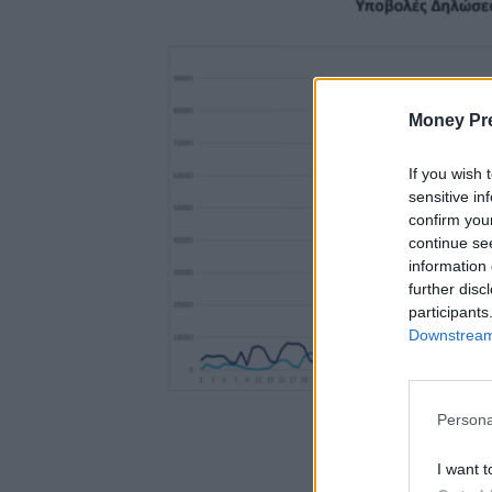
Money Pr
If you wish 
sensitive in
confirm you
continue se
information 
further disc
participants
Downstream 
Persona
I want t