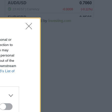
Powered by
Investing.com
sonal or
ection to
ou may
 personal
out of the
 downstream
B’s List of