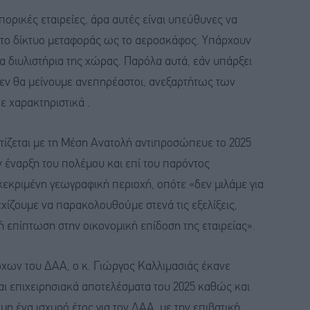
πορικές εταιρείες, άρα αυτές είναι υπεύθυνες να
ι το δίκτυο μεταφοράς ως το αεροσκάφος. Υπάρχουν
α διυλιστήρια της χώρας. Παρόλα αυτά, εάν υπάρξει
εν θα μείνουμε ανεπηρέαστοι, ανεξαρτήτως των
 χαρακτηριστικά .
τίζεται με τη Μέση Ανατολή αντιπροσώπευε το 2025
ν έναρξη του πολέμου και επί του παρόντος
γκεκριμένη γεωγραφική περιοχή, οπότε «δεν μιλάμε για
χίζουμε να παρακολουθούμε στενά τις εξελίξεις,
 επίπτωση στην οικονομική επίδοση της εταιρείας».
τόχων του ΔΑΑ, ο κ. Γιώργος Καλλιμασιάς έκανε
και επιχειρησιακά αποτελέσματα του 2025 καθώς και
μη ένα ισχυρό έτος για τον ΔΑΑ, με την επιβατική