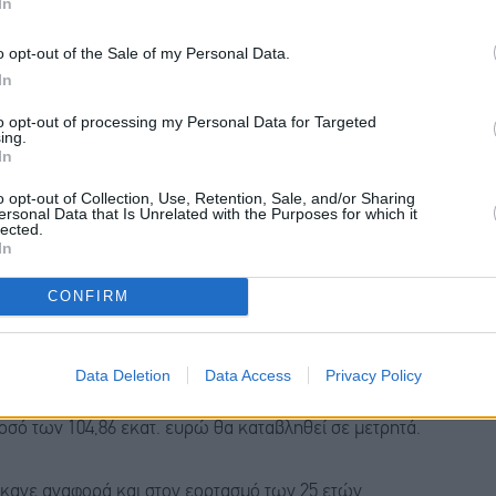
In
των λειτουργικών εξόδων. Αναφέρθηκε, επίσης, στο
o opt-out of the Sale of my Personal Data.
ίου, το οποίο και προχωρά, με την έναρξη της
In
 στάθμευσης οχημάτων στην Ελλάδα, καθώς και των
to opt-out of processing my Personal Data for Targeted
φών στο βορειοδυτικό τμήμα του αεροδρομίου.
ing.
In
επέκταση του κύριου αεροσταθμού και του
o opt-out of Collection, Use, Retention, Sale, and/or Sharing
μένο στάδιο, με την ανάθεση του έργου να
ersonal Data that Is Unrelated with the Purposes for which it
lected.
In
ς 0,66 ευρώ ανά μετοχή, με το σύνολο των
CONFIRM
 μετόχους. Συγκεκριμένα, προτείνεται διανομή
σε μικτό μέρισμα 0,66 ευρώ ανά μετοχή, εκ των
Data Deletion
Data Access
Privacy Policy
του προαιρετικού Προγράμματος Επανεπένδυσης
οσό των 104,86 εκατ. ευρώ θα καταβληθεί σε μετρητά.
κανε αναφορά και στον εορτασμό των 25 ετών