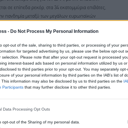
ται σε επίπεδα ρεκόρ, στα 34 εκατομμύρια επιβάτες,
την πανδημία μεταξύ των μεγάλων ευρωπαϊκών
ίσχυση της διεθνούς ζήτησης, τη διεύρυνση του
ess -
Do Not Process My Personal Information
ουριστικού ρεύματος προς την Αθήνα. Για το 2026,
υ αντιστοιχεί σε χαμηλό μονοψήφιο ποσοστό ρυθμού
to opt-out of the sale, sharing to third parties, or processing of your per
 πιο διασυνδεδεμένο αεροδρόμιο μεταξύ των
formation for targeted advertising by us, please use the below opt-out s
r selection. Please note that after your opt-out request is processed y
εσόδων, τα συνολικά έσοδα και λοιπά εισοδήματα
eing interest-based ads based on personal information utilized by us or
κατά 1,5% σε ετήσια βάση. Η αύξηση προήλθε κυρίως
disclosed to third parties prior to your opt-out. You may separately opt-
losure of your personal information by third parties on the IAB’s list of
την αναπροσαρμογή των αεροπορικών τελών, καθώς
. This information may also be disclosed by us to third parties on the
IA
ρικών δραστηριοτήτων. Τα κέρδη προ φόρων, τόκων
Participants
that may further disclose it to other third parties.
τ. ευρώ, μειωμένα κατά 6,8%, ενώ το προσαρμοσμένο
0%).Τα καθαρά κέρδη μετά από φόρους
l Data Processing Opt Outs
ντας πτώση 12,1% σε σχέση με το προηγούμενο έτος.
με τη λειτουργία του ρυθμιστικού πλαισίου των
o opt-out of the Sharing of my personal data.
του μεταφερόμενου ποσού μη ανακτηθέντων εσόδων