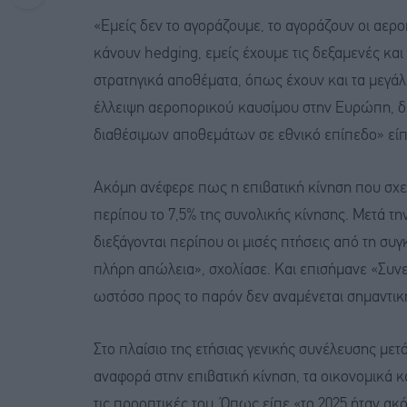
«Εμείς δεν το αγοράζουμε, το αγοράζουν οι αερο
κάνουν hedging, εμείς έχουμε τις δεξαμενές κα
στρατηγικά αποθέματα, όπως έχουν και τα μεγάλ
έλλειψη αεροπορικού καυσίμου στην Ευρώπη, δ
διαθέσιμων αποθεμάτων σε εθνικό επίπεδο» είπε
Ακόμη ανέφερε πως η επιβατική κίνηση που σχε
περίπου το 7,5% της συνολικής κίνησης. Μετά τη
διεξάγονται περίπου οι μισές πτήσεις από τη συ
πλήρη απώλεια», σχολίασε. Και επισήμανε «Συνε
ωστόσο προς το παρόν δεν αναμένεται σημαντική
Στο πλαίσιο της ετήσιας γενικής συνέλευσης με
αναφορά στην επιβατική κίνηση, τα οικονομικά 
τις προοπτικές του. Όπως είπε «το 2025 ήταν ακό