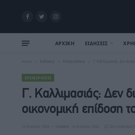
Facebook
Twitter
Instagram
ΑΡΧΙΚΗ
ΕΙΔΗΣΕΙΣ
ΧΡΗ
Home
»
Ειδήσεις
»
Επιχειρήσεις
»
Γ. Καλλιμασιάς: Δεν δια
ΕΠΙΧΕΙΡΉΣΕΙΣ
Γ. Καλλιμασιάς: Δεν δ
οικονομική επίδοση τ
16 Απριλίου, 2026
Updated:
16 Απριλίου, 2026
Δεν υπάρχουν 