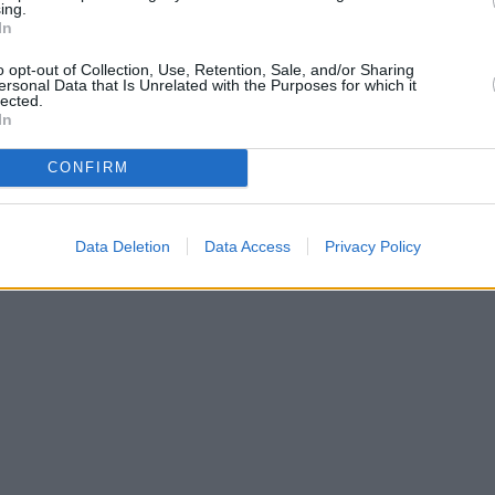
ing.
Οικογενειακής Κατάστασης με 3,2 εκατ. χρήσεις,
In
 Know Your Customer με 5,2 εκατ. χρήσεις και
o opt-out of Collection, Use, Retention, Sale, and/or Sharing
ersonal Data that Is Unrelated with the Purposes for which it
lected.
In
ονται συγκεκριμένες προτάσεις για περαιτέρω
CONFIRM
37%), προ-συμπλήρωση στοιχείων και ενημέρωση για
σότερων υπηρεσιών.
Data Deletion
Data Access
Privacy Policy