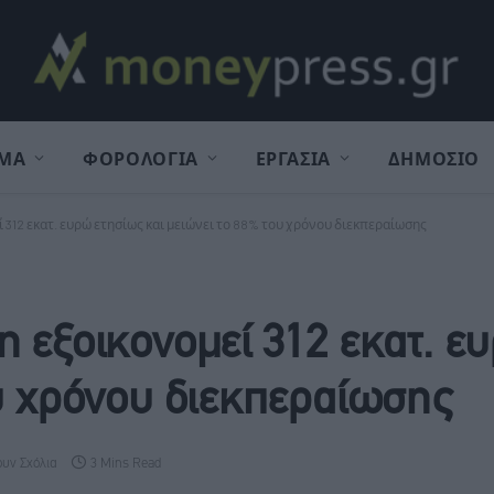
ΜΑ
ΦΟΡΟΛΟΓΙΑ
ΕΡΓΑΣΙΑ
ΔΗΜΟΣΙΟ
 312 εκατ. ευρώ ετησίως και μειώνει το 88% του χρόνου διεκπεραίωσης
η εξοικονομεί 312 εκατ. ε
ου χρόνου διεκπεραίωσης
υν Σχόλια
3 Mins Read