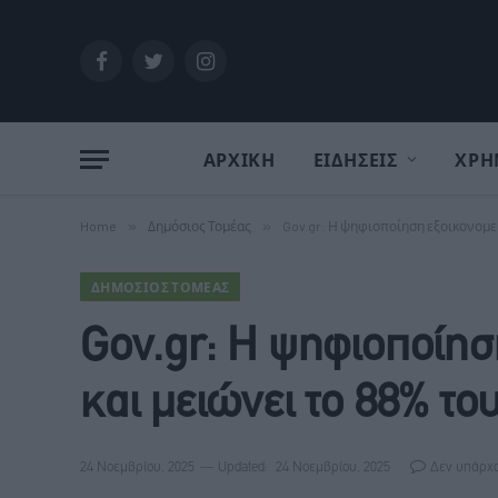
Facebook
Twitter
Instagram
ΑΡΧΙΚΗ
ΕΙΔΗΣΕΙΣ
ΧΡΗ
Home
»
Δημόσιος Τομέας
»
Gov.gr: Η ψηφιοποίηση εξοικονομεί
ΔΗΜΌΣΙΟΣ ΤΟΜΈΑΣ
Gov.gr: Η ψηφιοποίησ
και μειώνει το 88% τ
24 Νοεμβρίου, 2025
Updated:
24 Νοεμβρίου, 2025
Δεν υπάρχο