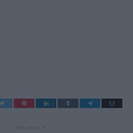
k
Twitter
Pinterest
LinkedIn
Tumblr
Telegram
Email
NEXT ARTICLE