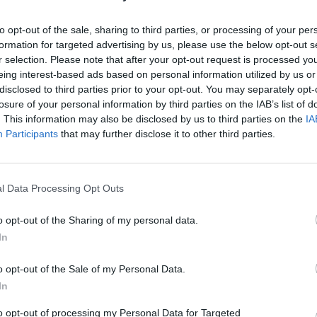
 τόσο για τους πολίτες, όσο και για τις υπηρεσίες. Η
to opt-out of the sale, sharing to third parties, or processing of your per
formation for targeted advertising by us, please use the below opt-out s
τικά υψηλή ικανοποίηση χρηστών με το 76% να
r selection. Please note that after your opt-out request is processed y
υπηρεσίες του gov.gr. Όσον αφορά τις θετικές
eing interest-based ads based on personal information utilized by us or
disclosed to third parties prior to your opt-out. You may separately opt-
το πιστοποιητικό οικογενειακής κατάστασης με 84%, η
losure of your personal information by third parties on the IAB’s list of
 μόνιμης κατοικίας με 81%.
. This information may also be disclosed by us to third parties on the
IA
Participants
that may further disclose it to other third parties.
ή εικόνα, περιλαμβάνουν την ευκολία χρήσης μέσω
7%) και τη συνολική αποτελεσματικότητα των
l Data Processing Opt Outs
ύεται καθαρά ως το προτιμώμενο κανάλι
ρους ιστοσελίδες φορέων (13%) και τα ΚΕΠ (12%).
o opt-out of the Sharing of my personal data.
In
οποιούνται περισσότερο
o opt-out of the Sale of my Personal Data.
In
ξιολόγηση, οι πιο δημοφιλείς και υψηλά
to opt-out of processing my Personal Data for Targeted