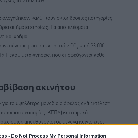
ανάγκες των πολιτών.
αξιολογήθηκαν, καλύπτουν οκτώ βασικές κατηγορίες
ύρια αιτήματα ετησίως. Τα αποτελέσματα
ο και χρήμα.
υνεπάγεται: μείωση εκπομπών CO₂ κατά 33.000
ι 19,1 εκατ. μετακινήσεις, που αποφεύγονται κάθε
αβίβαση ακινήτου
ν για το υψηλότερο μοναδιαίο όφελος ανά εκτέλεση
πιστοποίηση αναπηρίας (ΚΕΠΑ) και παροχή
ες αυτές απευθύνονται σε μεγάλα κοινά, είναι
αι είχαν ιστορικά υψηλό διοικητικό κόστος.
ess -
Do Not Process My Personal Information