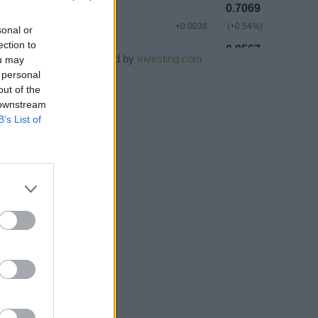
sonal or
ection to
Powered by
Investing.com
ou may
 personal
out of the
 downstream
B’s List of