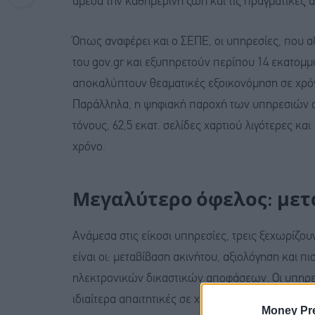
άμεσα την καθημερινή ζωή και τις πραγματικές 
Όπως αναφέρει και ο ΣΕΠΕ, οι υπηρεσίες, που 
του gov.gr και εξυπηρετούν περίπου 14 εκατομμ
αποκαλύπτουν θεαματικές εξοικονόμηση σε χρόν
Παράλληλα, η ψηφιακή παροχή των υπηρεσιών σ
τόνους, 62,5 εκατ. σελίδες χαρτιού λιγότερες κα
χρόνο.
Μεγαλύτερο όφελος: μετ
Ανάμεσα στις είκοσι υπηρεσίες, τρεις ξεχωρίζου
είναι οι: μεταβίβαση ακινήτου, αξιολόγηση και 
ηλεκτρονικών δικαστικών αποφάσεων. Οι υπηρεσί
ιδιαίτερα απαιτητικές σε χρόνο και τεκμηρίωση κ
Money Pr