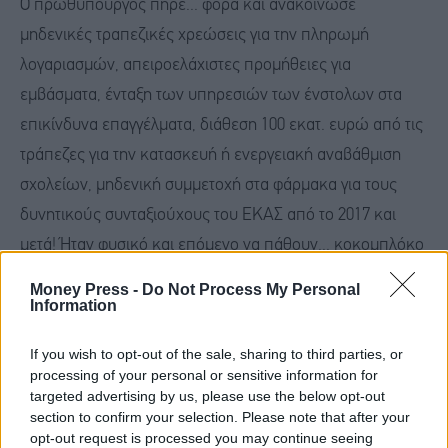
Ο πρωθυπουργός πήρε... φόρα και ανακοίνωσε
μηδενικές τραπεζικές χρεώσεις για την πληρωμή
λογαριασμών, απειροελάχιστες προμήθειες για
εμβάσματα, ένταξη των υπηρεσιών των ένστολων στα
επικίνδυνα επαγγέλματα, διάθεση 100 εκατ. ευρώ από τις
τράπεζες για την κατασκευή ή ενεργειακή αναβάθμιση
σχολείων, μηδενική συμμετοχή στα φάρμακα για τους
δυνητικούς συνταξιούχους του ΕΚΑΣ από το 2017 και
μετά! Ήταν φυσικό και επόμενο να πάθουν... κοκομπλόκο
οι πολιτικοί του αντίπαλοι και κυρίως ο αρχηγός του
Money Press -
Do Not Process My Personal
ΠΑΣΟΚ, Νίκος Ανδρουλάκης, ο οποίος, πρέπει να
Information
κατάπιε τη γλώσσα του! Γενικώς, ο Μητσοτάκης...
If you wish to opt-out of the sale, sharing to third parties, or
φρόντισε χθες, να αφήσει τους πάντες στα... κρύα του
processing of your personal or sensitive information for
λουτρού! Κέρδισε τις εντυπώσεις, τόσο ως προς τη
targeted advertising by us, please use the below opt-out
section to confirm your selection. Please note that after your
ρεαλιστική αποτύπωση της κατάστασης της οικονομίας,
opt-out request is processed you may continue seeing