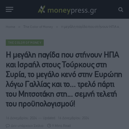
Home
»
Τhe Color of Money
»
H μεγάλη παγίδα που στήνουν ΗΠΑ και Ισραήλ στους Τούρκους στη Συρία, το μεγάλο κενό στην Ευρώπη λόγω Γαλλίας και το... τρελό πάρτι του Μητσοτάκη στη... σεμνή τελετή του προϋπολογισμού!
ΤHE COLOR OF MONEY
H μεγάλη παγίδα που στήνουν ΗΠΑ
και Ισραήλ στους Τούρκους στη
Συρία, το μεγάλο κενό στην Ευρώπη
λόγω Γαλλίας και το... τρελό πάρτι
του Μητσοτάκη στη... σεμνή τελετή
του προϋπολογισμού!
16 Δεκεμβρίου, 2024
Updated:
16 Δεκεμβρίου, 2024
Δεν υπάρχουν Σχόλια
9 Mins Read