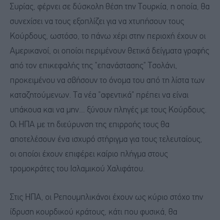
Συρίας, φέρνει σε δύσκολη θέση την Τουρκία, η οποία, θα
συνεχίσει να τους εξοπλίζει για να χτυπήσουν τους
Κούρδους, ωστόσο, το πάνω χέρι στην περιοχή έχουν οι
Αμερικανοί, οι οποίοι περιμένουν θετικά δείγματα γραφής
από τον επικεφαλής της "επανάστασης" Τσολάνι,
προκειμένου να σβήσουν το όνομα του από τη λίστα των
καταζητούμενων. Τα νέα "αφεντικά" πρέπει να είναι
υπάκουα και να μην... ξύνουν πληγές με τους Κούρδους.
Οι ΗΠΑ με τη διεύρυνση της επιρροής τους θα
αποτελέσουν ένα ισχυρό στήριγμα για τους τελευταίους,
οι οποίοι έχουν επιφέρει καίριο πλήγμα στους
τρομοκράτες του Ισλαμικού Χαλιφάτου.
Στις ΗΠΑ, οι Ρεπουμπλικάνοι έχουν ως κύριο στόχο την
ίδρυση κουρδικού κράτους, κάτι που φυσικά, θα