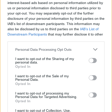
όσο και ως προς την ενότητα των παροχών προς την
interest-based ads based on personal information utilized by
us or personal information disclosed to third parties prior to
κοινωνία.
your opt-out. You may separately opt-out of the further
disclosure of your personal information by third parties on the
Οι ανακοινώσεις του Μητσοτάκη ήταν κάτι σαν αφαίρεση
IAB’s list of downstream participants. This information may
also be disclosed by us to third parties on the
IAB’s List of
ολόκληρης της... ενδυμασίας του αντιπάλου! Όσα έγιναν
Downstream Participants
that may further disclose it to other
και ακούστηκαν χθες στη Βουλή, δείχνουν ποιος είναι ο
third parties.
απόλυτος κυρίαρχος του πολιτικού παιχνιδιού και γιατί
Personal Data Processing Opt Outs
εκπέμπει σιγουριά στους Έλληνες και αξιοπιστία στους
I want to opt-out of the Sharing of my
διεθνείς εταίρους της χώρας. Το ΠΑΣΟΚ προσπάθησε να
personal data.
Opted In
μη χάσει, αλλά το μόνο σίγουρο είναι ότι δεν μπορεί να
I want to opt-out of the Sale of my
κερδίσει, έτσι όπως έχουν διαμορφωθεί οι συσχετισμοί.
Personal Data.
Όσο για τον ΣΥΡΙΖΑ, φαίνεται ότι τον περιμένει και άλλη
Opted In
περιπέτεια διάσπασης, καθώς η απουσία του Πολάκη
I want to opt-out of processing my
Personal Data for Targeted Advertising.
(είχε... προγραμματισμένο χειρουργείο) είναι unfair προς
Opted In
το νέο αρχηγό και αντίπαλο του στις εσωκομματικές
I want to opt-out of Collection, Use,