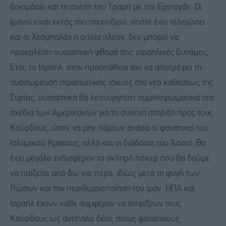
δοκιμάσει και τη σχέση του Τραμπ με τον Ερντογάν. Οι
Ιρανοί είναι εκτός του παιχνιδιού, οπότε έχει τελειώσει
και οι Χεσμπολάχ η οποία πλέον, δεν μπορεί να
προκαλέσει ουσιαστική φθορά στις ισραηλινές δυνάμεις.
Έτσι, το Ισραήλ, στην προσπάθεια του να αποτρέψει τη
συσσώρευση στρατιωτικής ισχύος στο νέο καθεστώς της
Συρίας, ουσιαστικά θα λειτουργήσει συμπληρωματικά στα
σχέδια των Αμερικανών για τη συνεχή στήριξη προς τους
Κούρδους, ώστε να μην πάρουν ανάσα οι φανατικοί του
Ισλαμικού Κράτους, αλλά και οι διάδοχοι του Άσαντ. Θα
έχει μεγάλο ενδιαφέρον το σκληρό πόκερ που θα δούμε
να παίζεται από δω και πέρα, ιδίως μετά τη φυγή των
Ρώσων και την περιθωριοποίηση του Ιράν. ΗΠΑ και
Ισραήλ έχουν κάθε συμφέρον να στηρίξουν τους
Κούρδους ως αντίπαλο δέος στους φανατικούς