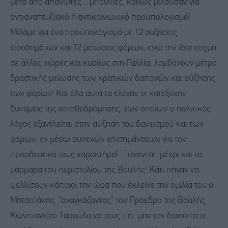
μετά από απανωτές... μπουνιές, καθώς μιλούσαν για
αντιαναπτυξιακό ή αντικοινωνικό προϋπολογισμό!
Μιλάμε για ένα προϋπολογισμό με 12 αυξήσεις
εισοδημάτων και 12 μειώσεις φόρων, ενώ την ίδια στιγμή
σε άλλες χώρες και κυρίως στη Γαλλία, λαμβάνουν μέτρα
δραστικής μείωσης των κρατικών δαπανών και αύξησης
των φόρων! Και όλα αυτά τα έλεγαν οι κατεξοχήν
δυνάμεις της οπισθοδρόμησης, των οποίων ο πολιτικός
λόγος εξαντλείται στην αύξηση του δανεισμού και των
φόρων, εν μέσω συνεχών επισημάνσεων για τον...
προοδευτικό τους χαρακτήρα! "Ξύνονται" μέχρι και τα
μάρμαρα του περιστυλίου της Βουλής! Κάτι πήγαν να
ψελλίσουν κάποιοι την ώρα που έκλεινε την ομιλία του ο
Μητσοτάκης, "αναγκάζοντας" τον Πρόεδρο της Βουλής
Κωνσταντίνο Τασούλα να τους πει "μην τον διακόπτετε