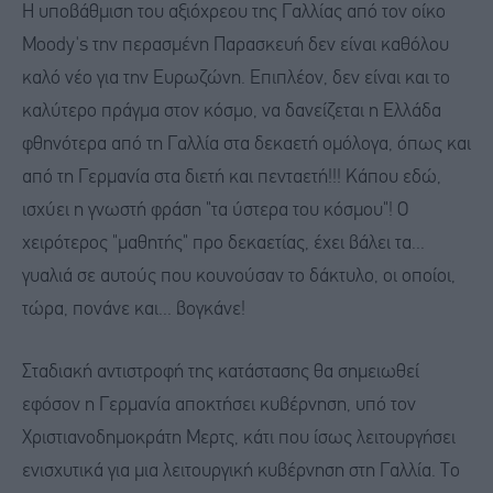
Η υποβάθμιση του αξιόχρεου της Γαλλίας από τον οίκο
Moody's την περασμένη Παρασκευή δεν είναι καθόλου
καλό νέο για την Ευρωζώνη. Επιπλέον, δεν είναι και το
καλύτερο πράγμα στον κόσμο, να δανείζεται η Ελλάδα
φθηνότερα από τη Γαλλία στα δεκαετή ομόλογα, όπως και
από τη Γερμανία στα διετή και πενταετή!!! Κάπου εδώ,
ισχύει η γνωστή φράση "τα ύστερα του κόσμου"! Ο
χειρότερος "μαθητής" προ δεκαετίας, έχει βάλει τα...
γυαλιά σε αυτούς που κουνούσαν το δάκτυλο, οι οποίοι,
τώρα, πονάνε και... βογκάνε!
Σταδιακή αντιστροφή της κατάστασης θα σημειωθεί
εφόσον η Γερμανία αποκτήσει κυβέρνηση, υπό τον
Χριστιανοδημοκράτη Μερτς, κάτι που ίσως λειτουργήσει
ενισχυτικά για μια λειτουργική κυβέρνηση στη Γαλλία. Το