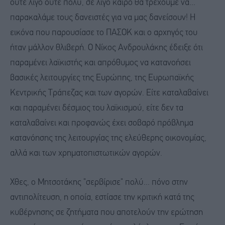
ούτε λίγο ούτε πολύ, σε λίγο καιρό θα τρέχουμε να...
παρακαλάμε τους δανειστές για να μας δανείσουν! Η
εικόνα που παρουσίασε το ΠΑΣΟΚ και ο αρχηγός του
ήταν μάλλον θλιβερή. Ο Νίκος Ανδρουλάκης έδειξε ότι
παραμένει λαϊκιστής και απρόθυμος να κατανοήσει
βασικές λειτουργίες της Ευρώπης, της Ευρωπαϊκής
Κεντρικής Τράπεζας και των αγορών. Είτε καταλαβαίνει
και παραμένει δέσμιος του λαϊκισμού, είτε δεν τα
καταλαβαίνει και προφανώς έχει σοβαρό πρόβλημα
κατανόησης της λειτουργίας της ελεύθερης οικονομίας,
αλλά και των χρηματοπιστωτικών αγορών.
Χθες, ο Μητσοτάκης "σερβίρισε" πολύ... πόνο στην
αντιπολίτευση, η οποία, εστίασε την κριτική κατά της
κυβέρνησης σε ζητήματα που αποτελούν την ερώτηση