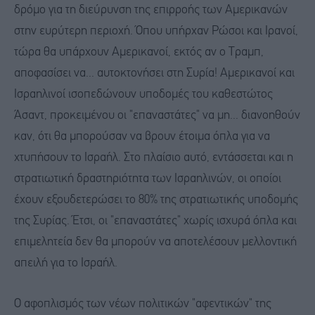
δρόμο για τη διεύρυνση της επιρροής των Αμερικανών
στην ευρύτερη περιοχή. Όπου υπήρχαν Ρώσοι και Ιρανοί,
τώρα θα υπάρχουν Αμερικανοί, εκτός αν ο Τραμπ,
αποφασίσει να... αυτοκτονήσει στη Συρία! Αμερικανοί και
Ισραηλινοί ισοπεδώνουν υποδομές του καθεστώτος
Άσαντ, προκειμένου οι "επαναστάτες" να μη... διανοηθούν
καν, ότι θα μπορούσαν να βρουν έτοιμα όπλα για να
χτυπήσουν το Ισραήλ. Στο πλαίσιο αυτό, εντάσσεται και η
στρατιωτική δραστηριότητα των Ισραηλινών, οι οποίοι
έχουν εξουδετερώσει το 80% της στρατιωτικής υποδομής
της Συρίας. Έτσι, οι "επαναστάτες" χωρίς ισχυρά όπλα και
επιμελητεία δεν θα μπορούν να αποτελέσουν μελλοντική
απειλή για το Ισραήλ.
Ο αφοπλισμός των νέων πολιτικών "αφεντικών" της