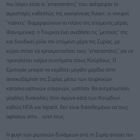
του λόγου είναι οι "επαναστάτες" που ανέτρεψαν το
αιμοσταγές καθεστώς της οικογένειας Άσαντ, οι ισχυροί
"παίκτες" διαμορφώνουν το πλάνο της επόμενης μέρας.
Φαινομενικά, η Τουρκία έχει ανεβάσει τις "μετοχές" της
και διεκδικεί ρόλο την επόμενη μέρα της Συρίας, με
κύριο στόχο να χρησιμοποιήσει τους "επαναστάτες" για να
προκαλέσει καίρια χτυπήματα στους Κούρδους. Ο
Ερντογάν μπορεί να κερδίσει μεγάλο μερίδιο στην
ανοικοδόμηση της Συρίας μέσω των τουρκικών
κατασκευαστικών εταιρειών, ωστόσο, θα αντιμετωπίσει
μεγάλες δυσκολίες στον αγώνα κατά των Κούρδων,
καθώς ΗΠΑ και Ισραήλ, δεν είναι διατεθειμένοι να τους
αφήσουν στην... τύχη τους,
Η φυγή των ρωσικών δυνάμεων από τη Συρία ανοίγει τον