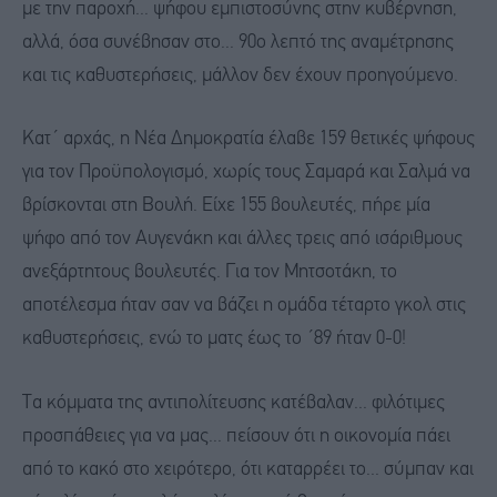
με την παροχή... ψήφου εμπιστοσύνης στην κυβέρνηση,
αλλά, όσα συνέβησαν στο... 90ο λεπτό της αναμέτρησης
και τις καθυστερήσεις, μάλλον δεν έχουν προηγούμενο.
Κατ΄ αρχάς, η Νέα Δημοκρατία έλαβε 159 θετικές ψήφους
για τον Προϋπολογισμό, χωρίς τους Σαμαρά και Σαλμά να
βρίσκονται στη Βουλή. Είχε 155 βουλευτές, πήρε μία
ψήφο από τον Αυγενάκη και άλλες τρεις από ισάριθμους
ανεξάρτητους βουλευτές. Για τον Μητσοτάκη, το
αποτέλεσμα ήταν σαν να βάζει η ομάδα τέταρτο γκολ στις
καθυστερήσεις, ενώ το ματς έως το ΄89 ήταν 0-0!
Τα κόμματα της αντιπολίτευσης κατέβαλαν... φιλότιμες
προσπάθειες για να μας... πείσουν ότι η οικονομία πάει
από το κακό στο χειρότερο, ότι καταρρέει το... σύμπαν και