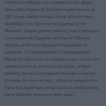
Η εικόνα του Μακρόν είναι προφανές ότι έχει φθαρεί,
αλλά ο ίδιος επιμένει ότι θα δώσει τη μάχη του έως το
2027, σε μια παρτίδα σκληρού πόκερ, απέναντι στους
ακροδεξιούς της Λεπέν και τους Αριστερούς του
Μελανσόν. Υπάρχει μεγάλος κίνδυνος, έως τη διενέργεια
των εκλογών στη Γερμανία, να δούμε τη Γαλλία να
σέρνεται, οπότε και η ζημιά για την Ευρωζώνη να
μεγαλώνει. Ο Γερμανογαλλικός ή Γαλλογερμανικός
Άξονας δεν διανύει και τις καλύτερες μέρες του και είναι
προφανές ότι αν σε μία από τις δύο χώρες, υπάρχει
αστάθεια, τότε αυτό το πληρώνει ολόκληρη η Ευρώπη.
Επιπλέον, δεν είναι και τόσο... ρόδινα τα πράγματα στην
Ιταλία, ενώ προβλήματα αντιμετωπίζουν οι κυβερνήσεις
και σε Ολλανδία, Ισπανία και άλλες χώρες.