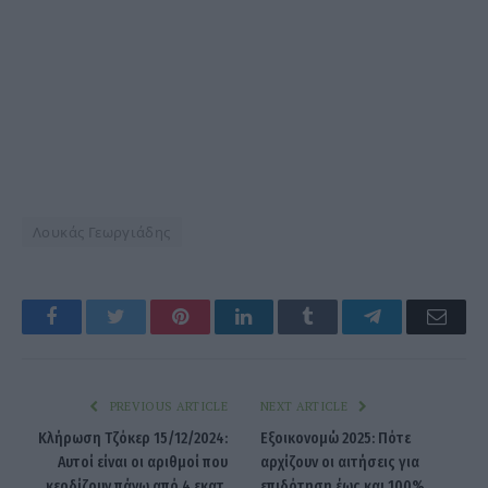
Λουκάς Γεωργιάδης
Facebook
Twitter
Pinterest
LinkedIn
Tumblr
Telegram
Emai
PREVIOUS ARTICLE
NEXT ARTICLE
Κλήρωση Τζόκερ 15/12/2024:
Εξοικονομώ 2025: Πότε
Αυτοί είναι οι αριθμοί που
αρχίζουν οι αιτήσεις για
κερδίζουν πάνω από 4 εκατ.
επιδότηση έως και 100%