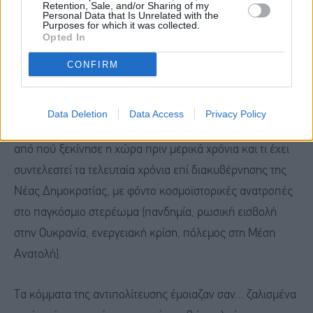
εκλογές.
Retention, Sale, and/or Sharing of my
Personal Data that Is Unrelated with the
Purposes for which it was collected.
Opted In
Από την πρώτη πρόταση έως και την τελευταία της
CONFIRM
χθεσινής ομιλίας του, ο Μητσοτάκης δεν άφησε
περιθώρια αμφισβήτησης, ενώ οι ομιλίες των πολιτικών
αρχηγών των κομμάτων της αντιπολίτευσης, ήταν το
Data Deletion
Data Access
Privacy Policy
λιγότερο θλιβερές. Έμοιαζαν σαν να μην καταλαβαίνουν
από πού ξεκίνησε η χώρα πριν μερικά χρόνια και τι έχει
συντελεστεί τα τελευταία χρόνια επί διακυβέρνησης της
Νέας Δημοκρατίας, με φόντο κοσμοϊστορικές ανατροπές
στο παγκόσμιο στερέωμα (πανδημία, ρωσική εισβολή
στην Ουκρανία, ενεργειακή κρίση, πόλεμος στη Μέση
Ανατολή).
Τα κόμματα της αντιπολίτευσης έμοιαζαν σαν... ζαλισμένα