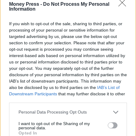
Money Press -
Do Not Process My Personal
Information
ΤΖΟΚΕΡ
If you wish to opt-out of the sale, sharing to third parties, or
processing of your personal or sensitive information for
targeted advertising by us, please use the below opt-out
Facebook
Twitter
Pinterest
LinkedIn
Tumblr
Telegram
Emai
section to confirm your selection. Please note that after your
opt-out request is processed you may continue seeing
interest-based ads based on personal information utilized by
us or personal information disclosed to third parties prior to
PREVIOUS ARTICLE
NEXT ARTICLE
your opt-out. You may separately opt-out of the further
Προϋπολογισμός 2025:
H μεγάλη παγίδα που στήνουν
disclosure of your personal information by third parties on the
Εγκρίθηκε με 158 «ναι» – Τι
ΗΠΑ και Ισραήλ στους
IAB’s list of downstream participants. This information may
είπαν στις ομιλίες τους οι
Τούρκους στη Συρία, το
also be disclosed by us to third parties on the
IAB’s List of
πολιτικοί αρχηγοί
μεγάλο κενό στην Ευρώπη
Downstream Participants
that may further disclose it to other
λόγω Γαλλίας και το... τρελό
third parties.
πάρτι του Μητσοτάκη στη...
σεμνή τελετή του
Personal Data Processing Opt Outs
προϋπολογισμού!
I want to opt-out of the Sharing of my
personal data.
Opted In