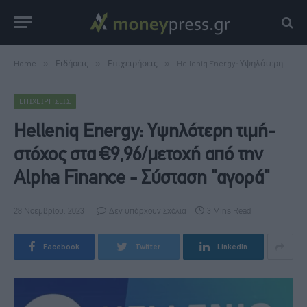
Home
»
Ειδήσεις
»
Επιχειρήσεις
»
Helleniq Energy: Υψηλότερη τιμή-στόχος στα €9,96/μετοχή από την Alpha Finance - Σύσταση "αγορά"
ΕΠΙΧΕΙΡΉΣΕΙΣ
Helleniq Energy: Υψηλότερη τιμή-
στόχος στα €9,96/μετοχή από την
Alpha Finance - Σύσταση "αγορά"
28 Νοεμβρίου, 2023
Δεν υπάρχουν Σχόλια
3 Mins Read
Facebook
Twitter
LinkedIn