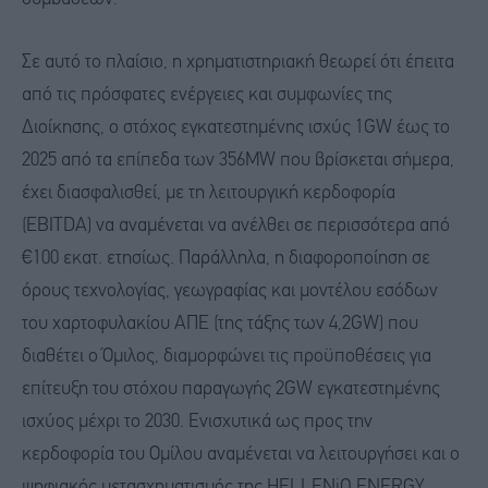
Σε αυτό το πλαίσιο, η χρηματιστηριακή θεωρεί ότι έπειτα
από τις πρόσφατες ενέργειες και συμφωνίες της
Διοίκησης, ο στόχος εγκατεστημένης ισχύς 1GW έως το
2025 από τα επίπεδα των 356MW που βρίσκεται σήμερα,
έχει διασφαλισθεί, με τη λειτουργική κερδοφορία
(EBITDA) να αναμένεται να ανέλθει σε περισσότερα από
€100 εκατ. ετησίως. Παράλληλα, η διαφοροποίηση σε
όρους τεχνολογίας, γεωγραφίας και μοντέλου εσόδων
του χαρτοφυλακίου ΑΠΕ (της τάξης των 4,2GW) που
διαθέτει ο Όμιλος, διαμορφώνει τις προϋποθέσεις για
επίτευξη του στόχου παραγωγής 2GW εγκατεστημένης
ισχύος μέχρι το 2030. Ενισχυτικά ως προς την
κερδοφορία του Ομίλου αναμένεται να λειτουργήσει και ο
ψηφιακός μετασχηματισμός της HELLENiQ ENERGY,