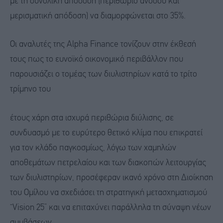
με τη συνολική απόδοση (περιθώριο ανόδου και
μερισματική απόδοση) να διαμορφώνεται στο 35%.
Οι αναλυτές της Alpha Finance τονίζουν στην έκθεσή
τους πως το ευνοϊκό οικονομικό περιβάλλον που
παρουσιάζει ο τομέας των διυλιστηρίων κατά το τρίτο
τρίμηνο του
έτους χάρη στα ισχυρά περιθώρια διύλισης, σε
συνδυασμό με το ευρύτερο θετικό κλίμα που επικρατεί
για τον κλάδο παγκοσμίως, λόγω των χαμηλών
αποθεμάτων πετρελαίου και των διακοπών λειτουργίας
των διυλιστηρίων, προσέφεραν ικανό χρόνο στη Διοίκηση
του Ομίλου να σχεδιάσει τη στρατηγική μετασχηματισμού
“Vision 25” και να επιταχύνει παράλληλα τη σύναψη νέων
συμβάσεων.