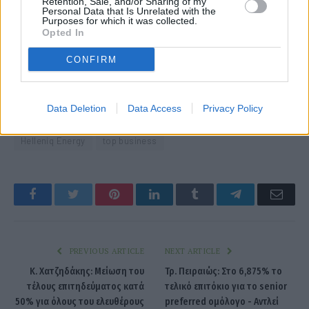
Retention, Sale, and/or Sharing of my
Personal Data that Is Unrelated with the
Purposes for which it was collected.
Opted In
CONFIRM
Data Deletion
Data Access
Privacy Policy
Helleniq Energy
top business
Facebook
Twitter
Pinterest
LinkedIn
Tumblr
Telegram
Emai
PREVIOUS ARTICLE
NEXT ARTICLE
Κ. Χατζηδάκης: Mείωση του
Τρ. Πειραιώς: Στο 6,875% το
τέλους επιτηδεύματος κατά
τελικό επιτόκιο για το senior
50% για όλους του ελευθέρους
preferred ομόλογο - Αντλεί