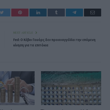
k
Twitter
Pinterest
LinkedIn
Tumblr
Telegram
Email
NEXT ARTICLE
Fed: Ο Κέβιν Γουόρς δεν προαναγγέλλει την επόμενη
κίνηση για τα επιτόκια