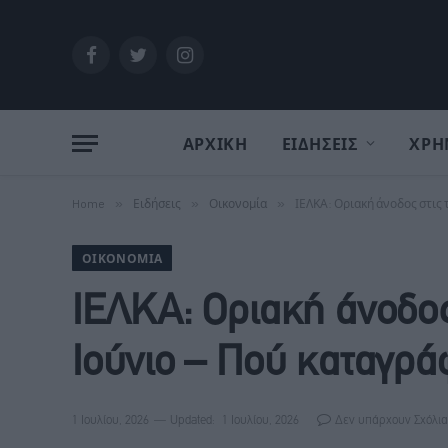
Facebook
Twitter
Instagram
ΑΡΧΙΚΗ
ΕΙΔΗΣΕΙΣ
ΧΡΗ
Home
»
Ειδήσεις
»
Οικονομία
»
ΙΕΛΚΑ: Οριακή άνοδος στις 
ΟΙΚΟΝΟΜΊΑ
ΙΕΛΚΑ: Οριακή άνοδος
Ιούνιο – Πού καταγρά
1 Ιουλίου, 2026
Updated:
1 Ιουλίου, 2026
Δεν υπάρχουν Σχόλια