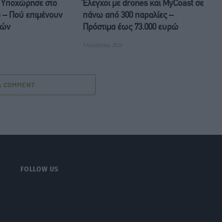
 Υποχώρησε στο
Έλεγχοι με drones και MyCoast σε
ο – Πού επιμένουν
πάνω από 300 παραλίες –
μών
Πρόστιμα έως 73.000 ευρώ
7 Αυγούστου, 2026
A COMMENT
FOLLOW US