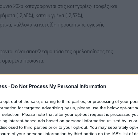
Ιούνιο 2025 καταγράφονται στις κατηγορίες: τροφές και
οφήματα (-2,60%), κατεψυγμένα (-2,53%),
ρτικά, καλλυντικά και είδη προσωπικής υγιεινής
ονται είναι αποτέλεσμα τόσο της ομαλοποίησης της
ε ορισμένα προϊόντα.
ε τον Ιούνιο 2025 καταγράφονται στις κατηγορίες:
ess -
Do Not Process My Personal Information
φικές και παιδικές τροφές (+3,62%), γλακτοκομικά και
οί ( +3,37%).
to opt-out of the sale, sharing to third parties, or processing of your per
formation for targeted advertising by us, please use the below opt-out s
r selection. Please note that after your opt-out request is processed y
ευρύτερης συγκράτησης των τιμών προϊόντων στα
eing interest-based ads based on personal information utilized by us or
disclosed to third parties prior to your opt-out. You may separately opt-
losure of your personal information by third parties on the IAB’s list of