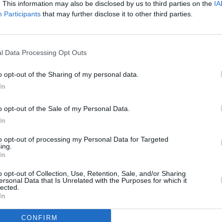
. This information may also be disclosed by us to third parties on the
IA
άζουν συγκράτηση την τελευταία διετία στα μεγάλα
Participants
that may further disclose it to other third parties.
όγκων προϊόντων που διακινούν, των οικονομιών
ετοιμότητας τους και των προϊόντων ιδιωτικής
l Data Processing Opt Outs
 Η συγκράτηση στις τιμές εμφανίζεται πολύ πιο
o opt-out of the Sharing of my personal data.
In
 μεγαλύτερης κυκλοφοριακής ταχύτητας
α το απόθεμα τους και προβαίνουν πιο σύντομα σε
o opt-out of the Sale of my Personal Data.
των.
In
α μερίδια πωλήσεων προϊόντων ιδιωτικής ετικέτας
to opt-out of processing my Personal Data for Targeted
ing.
σούπερ μάρκετ λόγω μεγαλύτερου εύρους
In
αταγράφουν αύξηση.
o opt-out of Collection, Use, Retention, Sale, and/or Sharing
ersonal Data that Is Unrelated with the Purposes for which it
lected.
In
CONFIRM