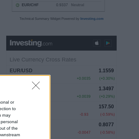
Technical Summary Widget Powered by
Investing.com
sonal or
ection to
ou may
 personal
out of the
 downstream