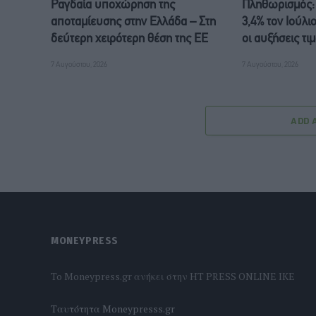
Ραγδαία υποχώρηση της
Πληθωρισμός:
αποταμίευσης στην Ελλάδα – Στη
3,4% τον Ιούλι
δεύτερη χειρότερη θέση της ΕΕ
οι αυξήσεις τι
7 Αυγούστου, 2026
7 Αυγούστου, 2026
ADD 
MONEYPRESS
To Moneypress.gr ανήκει στην HT PRESS ONLINE IKE
Tαυτότητα Moneypresss.gr