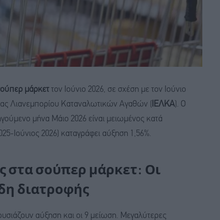
ούπερ μάρκετ
τον Ιούνιο 2026, σε σχέση με τον Ιούνιο
υνας Λιανεμπορίου Καταναλωτικών Αγαθών (
ΙΕΛΚΑ
). Ο
οηγούμενο μήνα Μάιο 2026 είναι μειωμένος κατά
025-Ιούνιος 2026) καταγράφει αύξηση 1,56%.
ς στα σούπερ μάρκετ: Οι
ίδη διατροφής
ρουσιάζουν αύξηση και οι 9 μείωση. Μεγαλύτερες