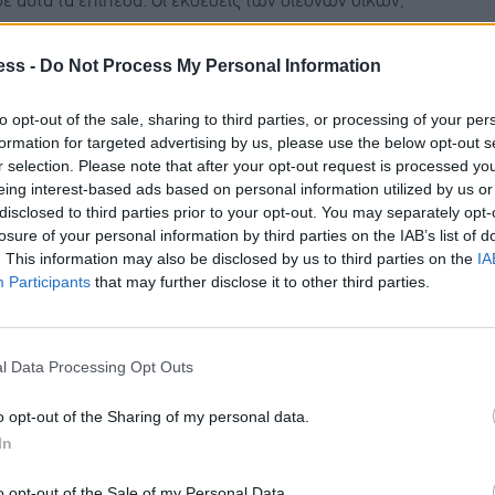
σε αυτά τα επίπεδα. Οι εκθέσεις των διεθνών οίκων,
ociete Generale και της Moody’s αναφέρονται σε
ess -
Do Not Process My Personal Information
ίοδος έχει ξεκινήσει και το ενδεχόμενο εκλογών
βερνητικές διαβεβαιώσεις για διενέργειά τους το 2027.
to opt-out of the sale, sharing to third parties, or processing of your per
ριο αποκλιμάκωσης της έντασης στη Μέση Ανατολή θα
formation for targeted advertising by us, please use the below opt-out s
r selection. Please note that after your opt-out request is processed y
αβάθμιση του στόχου για την τελική επίδοση του
eing interest-based ads based on personal information utilized by us or
disclosed to third parties prior to your opt-out. You may separately opt-
losure of your personal information by third parties on the IAB’s list of
. This information may also be disclosed by us to third parties on the
IA
ελληνικού βιβλίου της δημόσιας προσφοράς των
Participants
that may further disclose it to other third parties.
εβαίωσε την αναβάθμιση του ενδιαφέροντος Ελλήνων
φόρες προοπτικές. Παράλληλα, μετά την ολοκλήρωση
δημόσιες προσφορές της ΕΛΧΑ (€250 εκ.) και στη
l Data Processing Opt Outs
00 εκατομμύρια), από τις οποίες θα επιβεβαιωθεί η
o opt-out of the Sharing of my personal data.
τών για τα ελληνικά growth stories.
In
o opt-out of the Sale of my Personal Data.
next Athens, πάνω από 16% για το Γενικό Δείκτη και