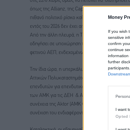
στις 22/6 χωρίς όμως να πετύχει να διατηρηθεί 
όπως της Allianz, της Capital Economics, της S
Money Pr
πιθανό πολιτικό ρίσκο καθώς η προεκλογική περ
εντός του 2026 δεν έχει αποκλειστεί παρά τις κυ
If you wish 
Από την άλλη πλευρά, η ΤτΕ εκτιμά ότι το σενά
sensitive in
confirm you
οδηγήσει σε υποχώρηση του πληθωρισμού και αν
continue se
φετινού ΑΕΠ, ενδεχομένως και πάνω από 2%.
information 
further disc
participants
Την ίδια ώρα, η υπερκάλυψη του αποκλειστικά 
Downstream 
Αττικών Πολυκαταστημάτων κατά 4 φορές, επιβ
επενδυτών για επενδυτικές επιλογές με ελπιδο
των ΑΜΚ για τις ΔΕΗ & ΑΔΜΗΕ, αναμένονται οι 
Persona
συνέχεια της Aktor (ΑΜΚ €650 εκατ. +ομόλογο €3
I want t
συνέχιση του ενδιαφέροντος των διεθνών επενδυ
Opted 
I want t
Καταληκτικά, οι εξαμηνιαίες επιδόσεις του Euro