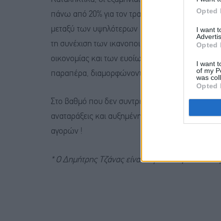
Opted 
πάνω από 20% για τον τραπεζικό κλάδο, κατατάσ
μεταξύ των υψηλότερων ανάμεσα στις αναδυόμε
I want 
Advertis
τη συνέχιση των ικανοποιητικών επιδόσεων τω
Opted 
οικονομίας και των ευοίωνων προοπτικών των ε
I want t
of my P
παραπέρα, διαμορφώνονται θετικές προσδοκίες γ
was col
Opted 
Στο βαθμό που δεν συντρέξουν εξωγενείς διατα
αναταράξεις και αυξημένη μεταβλητότητα, στοιχ
αγορών !
* Ο Δημήτρης Τζάνας είναι Σύμβουλος Διοίκησ