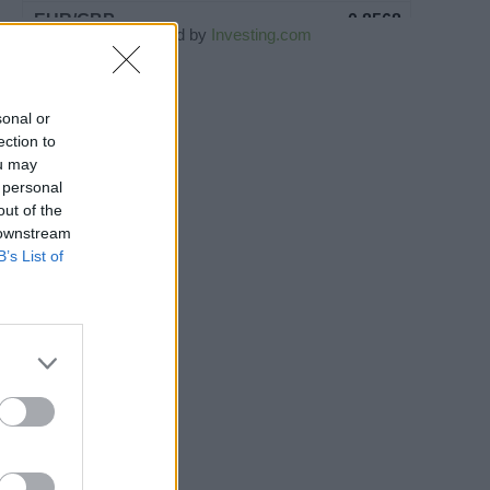
Powered by
Investing.com
sonal or
ection to
ou may
 personal
out of the
 downstream
B’s List of