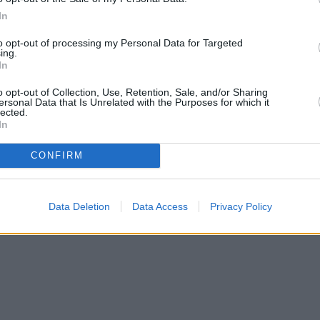
In
σουν τις αποδόσεις του ελληνικού χρηματιστηρίου
νες & ανεπτυγμένες αγορές. Λαμβάνοντας δε υπόψη
to opt-out of processing my Personal Data for Targeted
ing.
ν μακροοικονομικών μεγεθών της ελληνικής
In
ταιρειών, στην υψηλή κεφαλαιοποίηση αλλά και
o opt-out of Collection, Use, Retention, Sale, and/or Sharing
ersonal Data that Is Unrelated with the Purposes for which it
ια τη συνέχεια.
lected.
In
ραχές ικανές να προκαλέσουν απρόβλεπτες
CONFIRM
εία που παραμένουν οργανικά δεμένα με τη φύση των
Data Deletion
Data Access
Privacy Policy
ης του Κύκλου ΑΧΕΠΕΥ