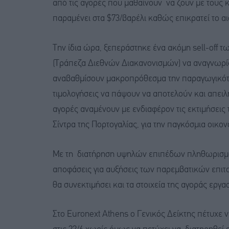
από τις αγορές που μαθαίνουν να ζουν με τους κ
παραμένει στα $73/βαρέλι καθώς επικρατεί το α
Την ίδια ώρα, ξεπεράστηκε ένα ακόμη sell-off τ
(Τράπεζα Διεθνών Διακανονισμών) να αναγνωρίζ
αναβαθμίσουν μακροπρόθεσμα την παραγωγικότη
τιμολογήσεις να πάψουν να αποτελούν και απειλ
αγορές αναμένουν με ενδιαφέρον τις εκτιμήσεις
Σίντρα της Πορτογαλίας, για την παγκόσμια οικον
Με τη διατήρηση υψηλών επιπέδων πληθωρισμού
αποφάσεις για αυξήσεις των παρεμβατικών επιτο
θα συνεκτιμήσει και τα στοιχεία της αγοράς εργα
Στο Euronext Athens o Γενικός Δείκτης πέτυχε 