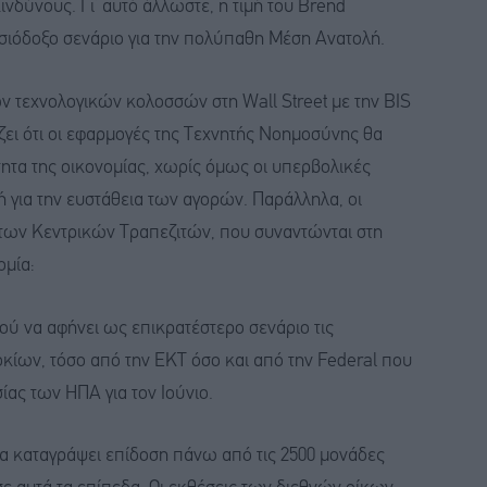
ινδύνους. Γι’ αυτό άλλωστε, η τιμή του Brend
ισιόδοξο σενάριο για την πολύπαθη Μέση Ανατολή.
ων τεχνολογικών κολοσσών στη Wall Street με την BIS
ει ότι οι εφαρμογές της Τεχνητής Νοημοσύνης θα
τα της οικονομίας, χωρίς όμως οι υπερβολικές
ή για την ευστάθεια των αγορών. Παράλληλα, οι
 των Κεντρικών Τραπεζιτών, που συναντώνται στη
ομία:
 να αφήνει ως επικρατέστερο σενάριο τις
κίων, τόσο από την ΕΚΤ όσο και από την Federal που
σίας των ΗΠΑ για τον Ιούνιο.
να καταγράψει επίδοση πάνω από τις 2500 μονάδες