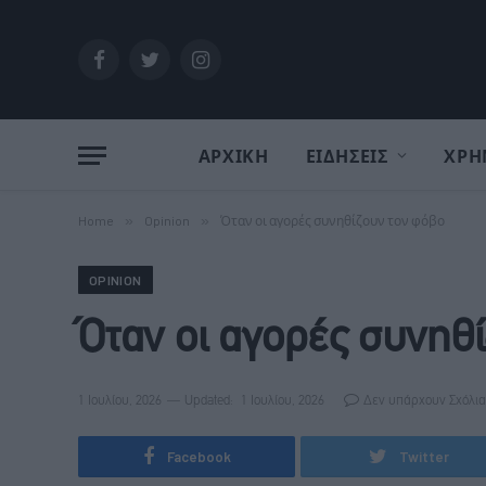
Facebook
Twitter
Instagram
ΑΡΧΙΚΗ
ΕΙΔΗΣΕΙΣ
ΧΡΗ
Home
»
Opinion
»
Όταν οι αγορές συνηθίζουν τον φόβο
OPINION
Όταν οι αγορές συνηθ
1 Ιουλίου, 2026
Updated:
1 Ιουλίου, 2026
Δεν υπάρχουν Σχόλια
Facebook
Twitter