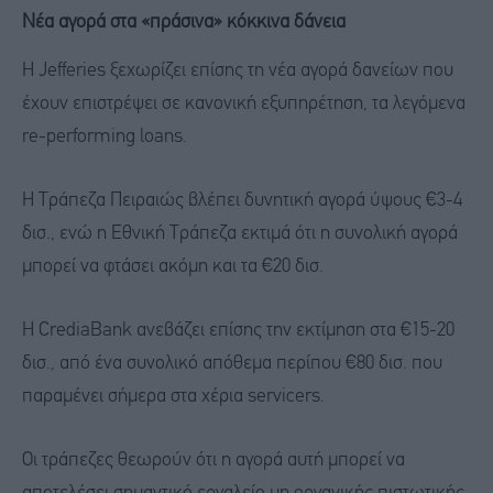
Νέα αγορά στα «πράσινα» κόκκινα δάνεια
Η Jefferies ξεχωρίζει επίσης τη νέα αγορά δανείων που
έχουν επιστρέψει σε κανονική εξυπηρέτηση, τα λεγόμενα
re-performing loans.
Η Τράπεζα Πειραιώς βλέπει δυνητική αγορά ύψους €3-4
δισ., ενώ η Εθνική Τράπεζα εκτιμά ότι η συνολική αγορά
μπορεί να φτάσει ακόμη και τα €20 δισ.
Η CrediaBank ανεβάζει επίσης την εκτίμηση στα €15-20
δισ., από ένα συνολικό απόθεμα περίπου €80 δισ. που
παραμένει σήμερα στα χέρια servicers.
Οι τράπεζες θεωρούν ότι η αγορά αυτή μπορεί να