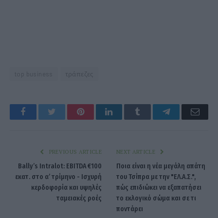
top business
τράπεζες
Facebook
Twitter
Pinterest
LinkedIn
Tumblr
Telegram
Emai
PREVIOUS ARTICLE
NEXT ARTICLE
Bally’s Intralot: EBITDA €100
Ποια είναι η νέα μεγάλη απάτη
εκατ. στο α’ τρίμηνο - Ισχυρή
του Τσίπρα με την "ΕΛ.Α.Σ.",
κερδοφορία και υψηλές
πώς επιδιώκει να εξαπατήσει
ταμειακές ροές
το εκλογικό σώμα και σε τι
ποντάρει