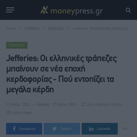
Home
»
Ειδήσεις
»
Τράπεζες
»
Jefferies: Οι ελληνικές τράπεζες μπαίνουν σε νέα εποχή κερδοφορίας - Πού εντοπίζει τα μεγάλα κέρδη
ΤΡΆΠΕΖΕΣ
Jefferies: Οι ελληνικές τράπεζες
μπαίνουν σε νέα εποχή
κερδοφορίας - Πού εντοπίζει τα
μεγάλα κέρδη
27 Μαΐου, 2026
Updated:
27 Μαΐου, 2026
Δεν υπάρχουν Σχόλια
4 Mins Read
Facebook
Twitter
LinkedIn