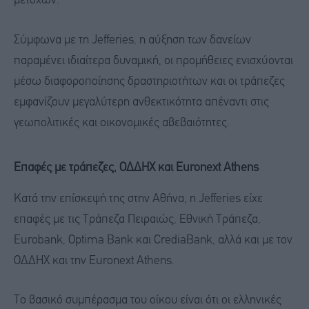
μετοχών.
Σύμφωνα με τη Jefferies, η αύξηση των δανείων
παραμένει ιδιαίτερα δυναμική, οι προμήθειες ενισχύονται
μέσω διαφοροποίησης δραστηριοτήτων και οι τράπεζες
εμφανίζουν μεγαλύτερη ανθεκτικότητα απέναντι στις
γεωπολιτικές και οικονομικές αβεβαιότητες.
Επαφές με τράπεζες, ΟΔΔΗΧ και Euronext Athens
Κατά την επίσκεψή της στην Αθήνα, η Jefferies είχε
επαφές με τις Τράπεζα Πειραιώς, Εθνική Τράπεζα,
Eurobank, Optima Bank και CrediaBank, αλλά και με τον
ΟΔΔΗΧ και την Euronext Athens.
Το βασικό συμπέρασμα του οίκου είναι ότι οι ελληνικές