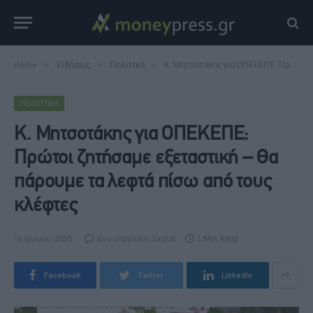
Home
»
Ειδήσεις
»
Πολιτική
»
Κ. Μητσοτάκης για ΟΠΕΚΕΠΕ: Πρώτοι ζητήσαμε εξεταστική – Θα πάρουμε τα λεφτά πίσω από τους κλέφτες
ΠΟΛΙΤΙΚΉ
Κ. Μητσοτάκης για ΟΠΕΚΕΠΕ:
Πρώτοι ζητήσαμε εξεταστική – Θα
πάρουμε τα λεφτά πίσω από τους
κλέφτες
16 Ιουλίου, 2025
Δεν υπάρχουν Σχόλια
1 Min Read
Facebook
Twitter
LinkedIn