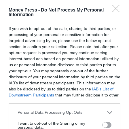
Money Press -
Do Not Process My Personal
Information
If you wish to opt-out of the sale, sharing to third parties, or
processing of your personal or sensitive information for
targeted advertising by us, please use the below opt-out
Μητσοτάκης
section to confirm your selection. Please note that after your
opt-out request is processed you may continue seeing
interest-based ads based on personal information utilized by
us or personal information disclosed to third parties prior to
Facebook
Twitter
Pinterest
LinkedIn
Tumblr
Telegram
Emai
your opt-out. You may separately opt-out of the further
disclosure of your personal information by third parties on the
IAB’s list of downstream participants. This information may
also be disclosed by us to third parties on the
IAB’s List of
PREVIOUS ARTICLE
NEXT ARTICLE
Downstream Participants
that may further disclose it to other
Η METLEN τιμά τους
ΙΕΛΚΑ: Τρεις στις τέσσερις
third parties.
ανθρώπους της στη νέα
επιχειρήσεις δηλώνουν ότι
καμπάνια “We are METLEN”
έχουν κενές θέσεις εργασίας
Personal Data Processing Opt Outs
φέτος το καλοκαίρι
I want to opt-out of the Sharing of my
personal data.