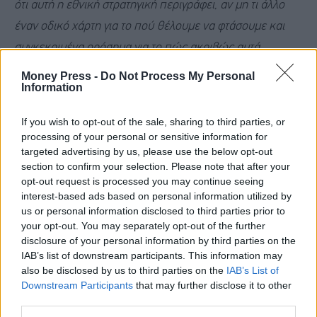
ότι αυτή η εθνική στρατηγική περιγράφει, αν μη τι άλλο
έναν οδικό χάρτη για το πού θέλουμε να φτάσουμε και
συγκεκριμένα ορόσημα για το πώς ακριβώς αυτά
μπορούμε να τα πετύχουμε.
Money Press -
Do Not Process My Personal
Information
Να κλείσω λοιπόν και πάλι ευχαριστώντας τα μέλη της
If you wish to opt-out of the sale, sharing to third parties, or
Επιτροπής για το εξαιρετικό αυτό κείμενο, να σας
processing of your personal or sensitive information for
targeted advertising by us, please use the below opt-out
διαβεβαιώσω ότι θα παρακολουθούμε την υλοποίηση της
section to confirm your selection. Please note that after your
Στρατηγικής με πολύ μεγάλη προσοχή και με πολύ
opt-out request is processed you may continue seeing
μεγάλη επιμονή αποδεικνύεται ότι η Γραμματεία της
interest-based ads based on personal information utilized by
us or personal information disclosed to third parties prior to
Κυβέρνησης, όπως το έκανε στην περίπτωση της
your opt-out. You may separately opt-out of the further
Εθνικής Στρατηγικής για τα Άτομα με Αναπηρία, έτσι και
disclosure of your personal information by third parties on the
IAB’s list of downstream participants. This information may
τώρα έχει έναν πολύ ουσιαστικό ρόλο να παίξει στον
also be disclosed by us to third parties on the
IAB’s List of
διυπουργικό συντονισμό σύνθετων τέτοιων εθνικών
Downstream Participants
that may further disclose it to other
third parties.
σχεδίων.
Είναι πολύ εύκολο να γίνεις γονιός, αλλά το να