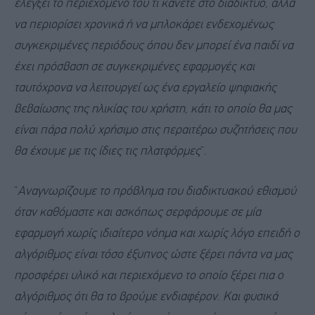
ελέγξει το περιεχόμενο του τι κάνετε στο διαδίκτυο, αλλά
να περιορίσει χρονικά ή να μπλοκάρει ενδεχομένως
συγκεκριμένες περιόδους όπου δεν μπορεί ένα παιδί να
έχει πρόσβαση σε συγκεκριμένες εφαρμογές και
ταυτόχρονα να λειτουργεί ως ένα εργαλείο ψηφιακής
βεβαίωσης της ηλικίας του χρήστη, κάτι το οποίο θα μας
είναι πάρα πολύ χρήσιμο στις περαιτέρω συζητήσεις που
θα έχουμε με τις ίδιες τις πλατφόρμες
“.
“
Αναγνωρίζουμε το πρόβλημα του διαδικτυακού εθισμού
όταν καθόμαστε και ασκόπως σερφάρουμε σε μία
εφαρμογή χωρίς ιδιαίτερο νόημα και χωρίς λόγο επειδή ο
αλγόριθμος είναι τόσο έξυπνος ώστε ξέρει πάντα να μας
προσφέρει υλικό και περιεχόμενο το οποίο ξέρει πια ο
αλγόριθμος ότι θα το βρούμε ενδιαφέρον. Και φυσικά