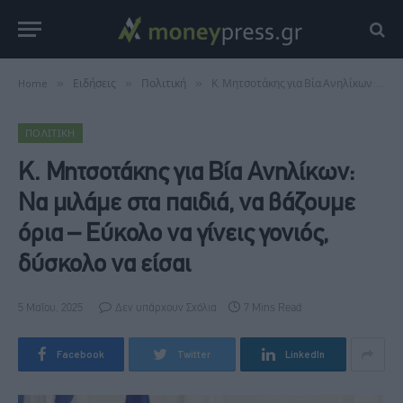
Home
»
Ειδήσεις
»
Πολιτική
»
Κ. Μητσοτάκης για Βία Ανηλίκων: Να μιλάμε στα παιδιά, να βάζουμε όρια – Εύκολο να γίνεις γονιός, δύσκολο να είσαι
ΠΟΛΙΤΙΚΉ
Κ. Μητσοτάκης για Βία Ανηλίκων:
Να μιλάμε στα παιδιά, να βάζουμε
όρια – Εύκολο να γίνεις γονιός,
δύσκολο να είσαι
5 Μαΐου, 2025
Δεν υπάρχουν Σχόλια
7 Mins Read
Facebook
Twitter
LinkedIn