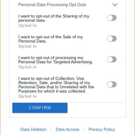
είσαι γονιός είναι κάτι το οποίο είναι πολύ δύσκολο
και
Personal Data Processing Opt Outs
απαιτεί πολύ κόπο και πολύ επιμονή. Και να επαναλάβω
I want to opt-out of the Sharing of my
personal data.
ότι τίποτα από όλα αυτά τα οποία δρομολογούμε δεν
Opted In
μπορεί να γίνει χωρίς τη συμμετοχή της οικογένειας και
I want to opt-out of the Sale of my
κυρίως των γονιών που τελικά έχουν τον πρώτο λόγο και
Personal Data.
Opted In
την πρώτη ευθύνη στην ανατροφή των παιδιών τους”.
I want to opt-out of processing my
Personal Data for Targeted Advertising.
Opted In
I want to opt-out of Collection, Use,
Retention, Sale, and/or Sharing of my
Personal Data that Is Unrelated with the
Purposes for which it was collected.
Opted In
CONFIRM
Data Deletion
Data Access
Privacy Policy