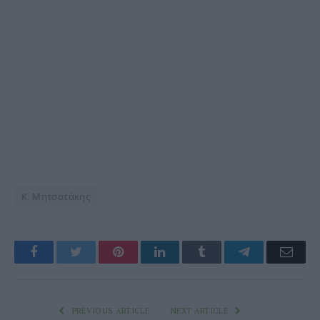
Κ. Μητσοτάκης
Facebook
Twitter
Pinterest
LinkedIn
Tumblr
Telegram
Emai
PREVIOUS ARTICLE
NEXT ARTICLE