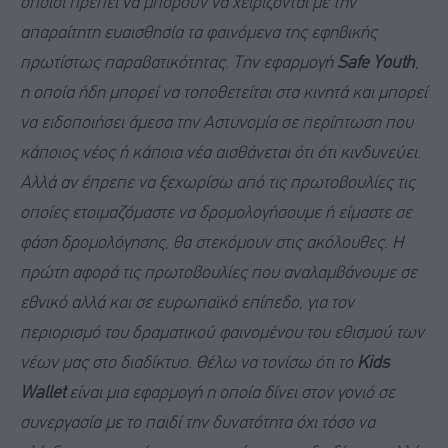
οποίοι πρέπει να μπορούν να χειρίζονται με την
απαραίτητη ευαισθησία τα φαινόμενα της εφηβικής
πρωτίστως παραβατικότητας
.
Την εφαρμογή
Safe Youth
,
η οποία ήδη μπορεί να τοποθετείται στα κινητά και μπορεί
να ειδοποιήσει άμεσα την Αστυνομία σε περίπτωση που
κάποιος νέος ή κάποια νέα αισθάνεται ότι ότι κινδυνεύει.
Αλλά αν έπρεπε να ξεχωρίσω από τις πρωτοβουλίες τις
οποίες ετοιμαζόμαστε να δρομολογήσουμε ή είμαστε σε
φάση δρομολόγησης, θα στεκόμουν στις ακόλουθες. Η
πρώτη αφορά τις πρωτοβουλίες που αναλαμβάνουμε σε
εθνικό αλλά και σε ευρωπαϊκό επίπεδο, για τον
περιορισμό του δραματικού φαινομένου του εθισμού των
νέων μας στο διαδίκτυο. Θέλω να τονίσω ότι το
Kids
Wallet
είναι μια εφαρμογή η οποία δίνει στον γονιό σε
συνεργασία με το παιδί την δυνατότητα όχι τόσο να