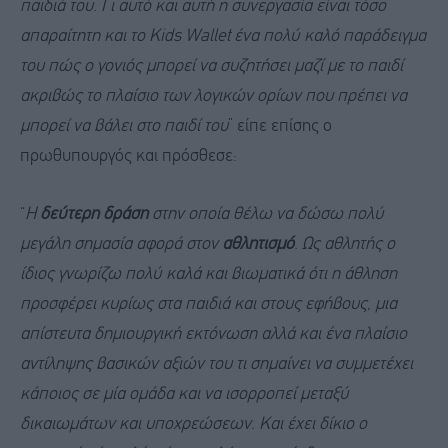
παιδιά του. Γι αυτό και αυτή η συνεργασία είναι τόσο
απαραίτητη και το Kids Wallet ένα πολύ καλό παράδειγμα
του πώς ο γονιός μπορεί να συζητήσει μαζί με το παιδί
ακριβώς το πλαίσιο των λογικών ορίων που πρέπει να
μπορεί να βάλει στο παιδί του
” είπε επίσης ο
πρωθυπουργός και πρόσθεσε:
“
Η
δεύτερη δράση
στην οποία θέλω να δώσω πολύ
μεγάλη σημασία αφορά στον
αθλητισμό
. Ως αθλητής ο
ίδιος γνωρίζω πολύ καλά και βιωματικά ότι η άθληση
προσφέρει κυρίως στα παιδιά και στους εφήβους, μια
απίστευτα δημιουργική εκτόνωση αλλά και ένα πλαίσιο
αντίληψης βασικών αξιών του τι σημαίνει να συμμετέχει
κάποιος σε μία ομάδα και να ισορροπεί μεταξύ
δικαιωμάτων και υποχρεώσεων. Και έχει δίκιο ο