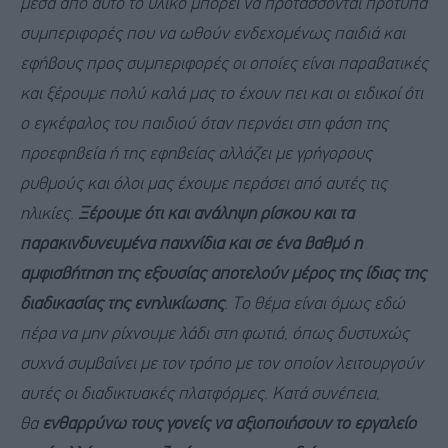
μέσα από αυτό το υλικό μπορεί να προτάσσονται πρότυπα
συμπεριφορές που να ωθούν ενδεχομένως παιδιά και
εφήβους προς συμπεριφορές οι οποίες είναι παραβατικές
και ξέρουμε πολύ καλά μας το έχουν πει και οι ειδικοί ότι
ο εγκέφαλος του παιδιού όταν περνάει στη φάση της
προεφηβεία ή της εφηβείας αλλάζει με γρήγορους
ρυθμούς και όλοι μας έχουμε περάσει από αυτές τις
ηλικίες.
Ξέρουμε ότι και ανάληψη ρίσκου και τα
παρακινδυνευμένα παιχνίδια και σε ένα βαθμό η
αμφισβήτηση της εξουσίας αποτελούν μέρος της ίδιας της
διαδικασίας της ενηλικίωσης
. Το θέμα είναι όμως εδώ
πέρα να μην ρίχνουμε λάδι στη φωτιά, όπως δυστυχώς
συχνά συμβαίνει με τον τρόπο με τον οποίον λειτουργούν
αυτές οι διαδικτυακές πλατφόρμες
.
Κατά συνέπεια,
θα
ενθαρρύνω τους γονείς να αξιοποιήσουν το εργαλείο