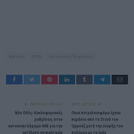
featured
ΔΥΠΑ
Κοινωνικός Τουρισμός
Facebook
Twitter
Pinterest
LinkedIn
Tumblr
Telegram
Emai
PREVIOUS ARTICLE
NEXT ARTICLE
Νέα Οδός: Κυκλοφοριακές
Ποια πετρελαιοφόρα έχουν
ρυθμίσεις στον
περάσει από τα Στενά του
αυτοκινητόδρομο ΑΘΕ για την
Ορμούζ μετά την έναρξη του
εκτέλεση ασφαλτικών
πολέμου με το Ιράν