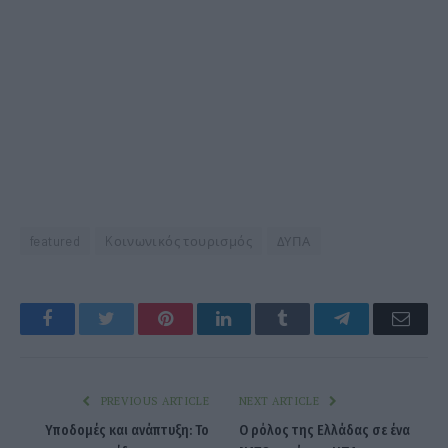
featured
Kοινωνικός τουρισμός
ΔΥΠΑ
Facebook
Twitter
Pinterest
LinkedIn
Tumblr
Telegram
Emai
PREVIOUS ARTICLE
NEXT ARTICLE
Υποδομές και ανάπτυξη: Το
Ο ρόλος της Ελλάδας σε ένα