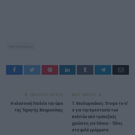
Μητσοτάκης
Facebook
Twitter
Pinterest
LinkedIn
Tumblr
Telegram
Emai
PREVIOUS ARTICLE
NEXT ARTICLE
Η κλασσική Παιδεία την ώρα
Τ. Θεοδωρικάκος: Έτοιμο το ν/
της Τεχνητής Νοημοσύνης
σ για την προστασία των
πολιτών από τραπεζικές
χρεώσεις για δάνεια - Τέλος
στα ψιλά γράμματα