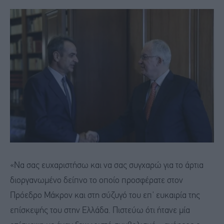
«Να σας ευχαριστήσω και να σας συγχαρώ για το άρτια
διοργανωμένο δείπνο το οποίο προσφέρατε στον
Πρόεδρο Μάκρον και στη σύζυγό του επ' ευκαιρία της
επίσκεψής του στην Ελλάδα. Πιστεύω ότι ήτανε μία