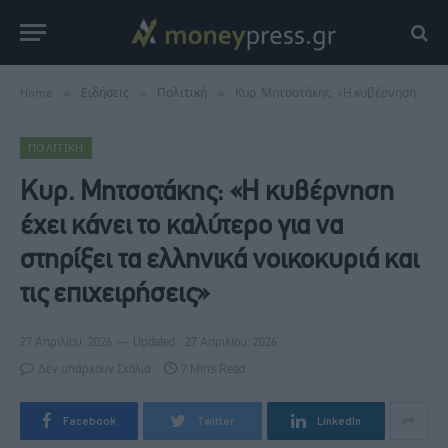
Home
»
Ειδήσεις
»
Πολιτική
»
Κυρ. Μητσοτάκης: «Η κυβέρνηση έχει κάνει το καλύτερο για να στηρίξει τα ελληνικά νοικοκυριά και τις επιχειρήσεις»
ΠΟΛΙΤΙΚΉ
Κυρ. Μητσοτάκης: «Η κυβέρνηση
έχει κάνει το καλύτερο για να
στηρίξει τα ελληνικά νοικοκυριά και
τις επιχειρήσεις»
27 Απριλίου, 2026
Updated:
27 Απριλίου, 2026
Δεν υπάρχουν Σχόλια
7 Mins Read
Facebook
Twitter
LinkedIn