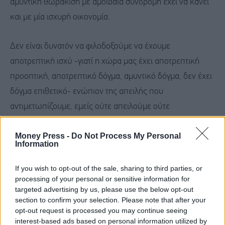
αμυντική θωράκιση με αμοιβαία συνδρομή έχει να κάνει
και με μία ισχυρή οικονομία.
Δεν είναι δυνατόν να φιλοδοξούμε να έχουμε
αποτρεπτική ισχύ -γιατί η χώρα μας έχει αποτρεπτική
προοπτική, αποτρεπτικό δόγμα, αμυντικό δόγμα, δεν έχει
δόγμα επιθετικό- ενώπιον της απειλής που
αντιμετωπίζουμε, εμείς ούτε απειλούμε ούτε
διεκδικούμε κάτι, εμείς διεκδικούμε να μην τολμήσει
Money Press -
Do Not Process My Personal
κανείς να υλοποιήσει την απειλή του. Ενόψει λοιπόν
Information
αυτού του γεγονότος η ισχυρή οικονομία, τα περιθώρια
που μας δίνει μια ισχυρή οικονομία, διευκολύνουν και το
If you wish to opt-out of the sale, sharing to third parties, or
processing of your personal or sensitive information for
κοινωνικό κράτος αλλά και την αποτρεπτική δύναμη της
targeted advertising by us, please use the below opt-out
χώρας. Και βεβαίως η πολιτική της δημοσιονομικής
section to confirm your selection. Please note that after your
opt-out request is processed you may continue seeing
πειθαρχίας και της δημοσιονομικής συμμόρφωσης
interest-based ads based on personal information utilized by