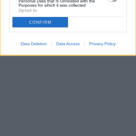
Personal Data that Is Unrelated with the
είναι εθνική πολιτική και σαν τέτοια πρέπει να την
Purposes for which it was collected.
Opted In
αντικρίσουμε», υπογράμμισε ο κ. Τασούλας
CONFIRM
Data Deletion
Data Access
Privacy Policy