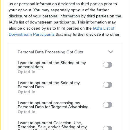
μπορεί να είναι μια πολιτική που δεν μοιράζει άσκοπα και
us or personal information disclosed to third parties prior to
your opt-out. You may separately opt-out of the further
λαϊκίστικα χρήματα αλλά διαφυλάσσει το μέλλον από τις
disclosure of your personal information by third parties on the
επιπολαιότητες του παρόντος. Και επειδή υπονομεύτηκε
IAB’s list of downstream participants. This information may
στο παρελθόν και το μέλλον από επιπολαιότητες του
also be disclosed by us to third parties on the
IAB’s List of
Downstream Participants
that may further disclose it to other
παρόντος στην Ελλάδα και το πλήρωσε η χώρα και ιδίως
third parties.
ο λαός της πανάκριβα τη δεκαετία του 2010 και μετά, αυτή
Personal Data Processing Opt Outs
σας η εμμονή, όπως και τώρα μου υπογραμμίσατε, στη
δημοσιονομική πειθαρχία δεν είναι παρά μία προφύλαξη
I want to opt-out of the Sharing of my
personal data.
των επόμενων γενιών από λάθη των προηγούμενων
Opted In
γενιών. Συνεπώς παρακολουθώ και εγώ με ενδιαφέρον
I want to opt-out of the Sale of my
Personal Data.
αυτές τις εξελίξεις, βλέπω τις προσπάθειες που γίνονται
Opted In
και είμαι βέβαιος ότι το λεγόμενο πολιτικό σύστημα αυτή
I want to opt-out of processing my
την τακτική της δημοσιονομικής ισορροπίας θα την
Personal Data for Targeted Advertising.
Opted In
διαφυλάξει γιατί, όπως ελεγχθεί, δεν αφορά μόνο μία
I want to opt-out of Collection, Use,
κυβερνητική θητεία, δεν αφορά μία κομματική επιλογή,
Retention, Sale, and/or Sharing of my