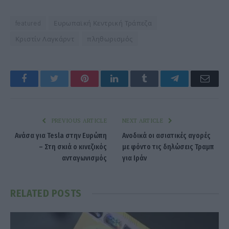
featured
Ευρωπαϊκή Κεντρική Τράπεζα
Κριστίν Λαγκάρντ
πληθωρισμός
Facebook
Twitter
Pinterest
LinkedIn
Tumblr
Telegram
Emai
PREVIOUS ARTICLE
NEXT ARTICLE
Ανάσα για Tesla στην Ευρώπη
Ανοδικά οι ασιατικές αγορές
– Στη σκιά ο κινεζικός
με φόντο τις δηλώσεις Τραμπ
ανταγωνισμός
για Ιράν
RELATED
POSTS