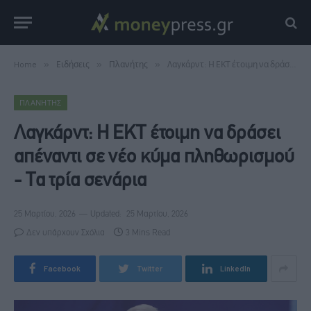
Home
»
Ειδήσεις
»
Πλανήτης
»
Λαγκάρντ: Η ΕΚΤ έτοιμη να δράσει απέναντι σε νέο κύμα πληθωρισμού - Τα τρία σενάρια
ΠΛΑΝΉΤΗΣ
Λαγκάρντ: Η ΕΚΤ έτοιμη να δράσει
απέναντι σε νέο κύμα πληθωρισμού
- Τα τρία σενάρια
25 Μαρτίου, 2026
Updated:
25 Μαρτίου, 2026
Δεν υπάρχουν Σχόλια
3 Mins Read
Facebook
Twitter
LinkedIn