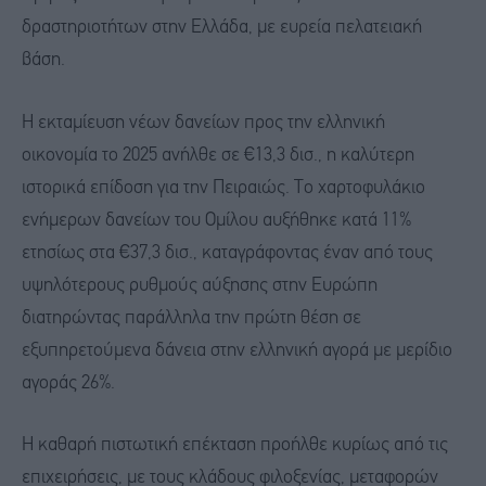
δραστηριοτήτων στην Ελλάδα, με ευρεία πελατειακή
βάση.
Η εκταμίευση νέων δανείων προς την ελληνική
οικονομία το 2025 ανήλθε σε €13,3 δισ., η καλύτερη
ιστορικά επίδοση για την Πειραιώς. Tο χαρτοφυλάκιο
ενήμερων δανείων του Ομίλου αυξήθηκε κατά 11%
ετησίως στα €37,3 δισ., καταγράφοντας έναν από τους
υψηλότερους ρυθμούς αύξησης στην Eυρώπη
διατηρώντας παράλληλα την πρώτη θέση σε
εξυπηρετούμενα δάνεια στην ελληνική αγορά με μερίδιο
αγοράς 26%.
Η καθαρή πιστωτική επέκταση προήλθε κυρίως από τις
επιχειρήσεις, με τους κλάδους φιλοξενίας, μεταφορών