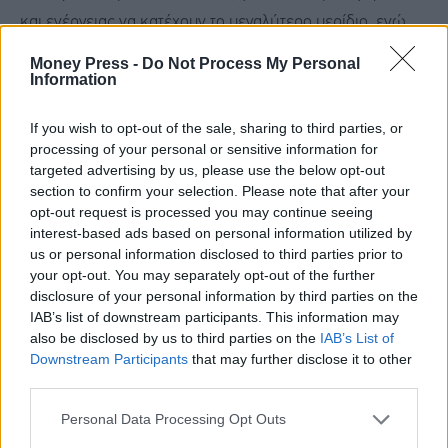
και ενέργειας να κατέχουν το μεγαλύτερο μερίδιο, ενώ
και η λιανική τραπεζική συνέβαλε με καθαρή μεταβολή
Money Press -
Do Not Process My Personal
Information
€300 εκατ.. Ειδικότερα σημειώσαμε καθαρή επέκταση
€100 εκατ. στα στεγαστικά δάνεια το 2025, ένδειξη
If you wish to opt-out of the sale, sharing to third parties, or
ανάκαμψης της στεγαστικής πίστης.
processing of your personal or sensitive information for
targeted advertising by us, please use the below opt-out
section to confirm your selection. Please note that after your
Οι καταθέσεις πελατών συνεχίζουν να ενισχύονται και
opt-out request is processed you may continue seeing
διαμορφώθηκαν στα €66,1 δισ. στο τέλος Δεκεμβρίου
interest-based ads based on personal information utilized by
us or personal information disclosed to third parties prior to
2025, αυξημένες κατά 5% σε ετήσια βάση.
your opt-out. You may separately opt-out of the further
disclosure of your personal information by third parties on the
IAB’s list of downstream participants. This information may
Ο δείκτης κεφαλαιακής επάρκειας Common Equity Tier 1
also be disclosed by us to third parties on the
IAB’s List of
(CET1) του Ομίλου διαμορφώθηκε στο 12,7% και ο
Downstream Participants
that may further disclose it to other
συνολικός δείκτης κεφαλαιακής επάρκειας στο 18,7% με
third parties.
απόθεμα περίπου 275 μονάδων βάσης πλέον της
Personal Data Processing Opt Outs
εποπτικής οδηγίας Πυλώνα 2, μετά την εξαγορά της