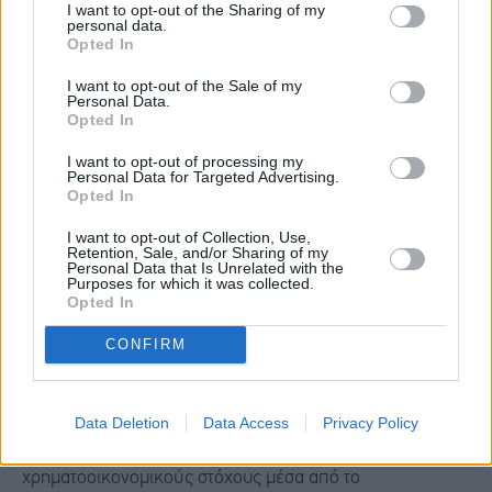
I want to opt-out of the Sharing of my
Εθνικής Ασφαλιστικής, απορροφώντας πρόβλεψη για
personal data.
Opted In
διανομή στους μετόχους του 55% επί των κερδών του
I want to opt-out of the Sale of my
2025, την ενισχυμένη αύξηση των δανείων και την
Personal Data.
Opted In
απόσβεση του αναβαλλόμενου φόρου DTC.
I want to opt-out of processing my
Personal Data for Targeted Advertising.
Κυρίες και κύριοι μέτοχοι,
Opted In
I want to opt-out of Collection, Use,
Με βασικό σημείο εκκίνησης τις επιτυχίες της Πειραιώς
Retention, Sale, and/or Sharing of my
Personal Data that Is Unrelated with the
το 2025 –
ισχυρή κερδοφορία, αυξημένη πιστωτική
Purposes for which it was collected.
Opted In
επέκταση, έλεγχο λειτουργικών δαπανών και ψηφιακό
CONFIRM
μετασχηματισμό
, καθώς και την
εξαγορά της Εθνικής
Ασφαλιστικής,
που σηματοδοτεί μια νέα εποχή για τον
Όμιλο – παρουσιάσαμε στις αρχές Μαρτίου 2026 τις
Data Deletion
Data Access
Privacy Policy
στρατηγικές μας επιδιώξεις και τους
χρηματοοικονομικούς στόχους μέσα από το