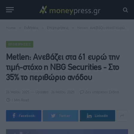
Home
»
Ειδήσεις
»
Επιχειρήσεις
»
Metlen: Aνεβάζει στα 61 ευρώ την τιμή-στόχο η NBG Securities - Στο 35% το περιθώριο ανόδου
ΕΠΙΧΕΙΡΉΣΕΙΣ
Metlen: Aνεβάζει στα 61 ευρώ την
τιμή-στόχο η NBG Securities - Στο
35% το περιθώριο ανόδου
26 Μαΐου, 2025
Updated:
26 Μαΐου, 2025
Δεν υπάρχουν Σχόλια
1 Min Read
Facebook
Twitter
LinkedIn