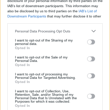
disclosure of your personal information by third parties on the
IAB’s list of downstream participants. This information may
also be disclosed by us to third parties on the
IAB’s List of
METLEN
top business
Downstream Participants
that may further disclose it to other
third parties.
Personal Data Processing Opt Outs
Facebook
Twitter
Pinterest
LinkedIn
Tumblr
Telegram
Emai
I want to opt-out of the Sharing of my
personal data.
Opted In
PREVIOUS ARTICLE
NEXT ARTICLE
I want to opt-out of the Sale of my
Η επιστροφή της ελληνικής
Προυπολογισμός: Νέο
Personal Data.
διασποράς στην αγορά
υπερπλεόνασμα 5,15 δις στο
Opted In
ακινήτων - Πού επενδύουν οι
τετράμηνο – ΦΠΑ, φόρος
I want to opt-out of processing my
ομογενείς
εισοδήματος και ΕΝΦΙΑ
Personal Data for Targeted Advertising.
εκτόξευσαν τα φορολογικά
Opted In
έσοδα
I want to opt-out of Collection, Use,
Retention, Sale, and/or Sharing of my
Personal Data that Is Unrelated with the
Purposes for which it was collected.
RELATED
POSTS
Opted In