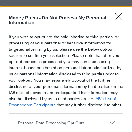
Money Press -
Do Not Process My Personal
Information
If you wish to opt-out of the sale, sharing to third parties, or
featured
Μητσοτάκης
processing of your personal or sensitive information for
targeted advertising by us, please use the below opt-out
section to confirm your selection. Please note that after your
opt-out request is processed you may continue seeing
Facebook
Twitter
Pinterest
LinkedIn
Tumblr
Telegram
Emai
interest-based ads based on personal information utilized by
us or personal information disclosed to third parties prior to
your opt-out. You may separately opt-out of the further
disclosure of your personal information by third parties on the
PREVIOUS ARTICLE
NEXT ARTICLE
IAB’s list of downstream participants. This information may
Τα πρωτοσέλιδα των
Πώς η Ελλάδα θα κερδίσει
also be disclosed by us to third parties on the
IAB’s List of
πολιτικών και αθλητικών
σπουδαία μακροπρόθεσμα
Downstream Participants
that may further disclose it to other
εφημερίδων (23-03-2026)
οφέλη από την... κόλαση του
third parties.
Περσικού, πόσο σημαντικός
είναι ο ρόλος Μητσοτάκη στον
Personal Data Processing Opt Outs
σχεδιασμό ΗΠΑ-Ε.Ε. και γιατί