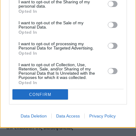
I want to opt-out of the Sharing of my
"κλειδώνει" τρίτη θητεία του
personal data.
με τη στήριξη τους
Opted In
I want to opt-out of the Sale of my
Personal Data.
RELATED
POSTS
Opted In
I want to opt-out of processing my
Personal Data for Targeted Advertising.
Opted In
I want to opt-out of Collection, Use,
Retention, Sale, and/or Sharing of my
Personal Data that Is Unrelated with the
Purposes for which it was collected.
Opted In
CONFIRM
Data Deletion
Data Access
Privacy Policy
ΥΠΑΑΤ: Επιπλέον 12,5 εκατ. ευρώ στις Περιφέρειες για
την ενίσχυση της βιοασφάλειας