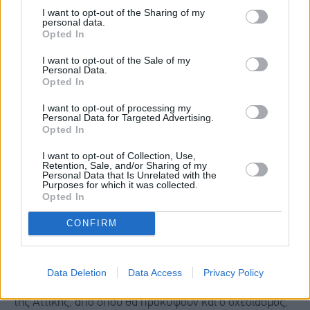
Τμήμα Γ
: Ευαγγελισμός-Άνω Ηλιούπολη (μήκους 4,1
I want to opt-out of the Sharing of my
personal data.
χλμ και 3 σταθμούς)
Opted In
Τμήμα Δ
: Άλσος Βεΐκου-Πετρούπολη (μήκους 7,5 χλμ
I want to opt-out of the Sale of my
Personal Data.
και 6 σταθμούς)
Opted In
Τμήμα Ε
: Μαρούσι-Εθνική Οδός (μήκους 4,4 χλμ και 3
I want to opt-out of processing my
Personal Data for Targeted Advertising.
σταθμούς)
Opted In
I want to opt-out of Collection, Use,
Μελλοντικές επεκτάσεις στην
Retention, Sale, and/or Sharing of my
Personal Data that Is Unrelated with the
Αττική
Purposes for which it was collected.
Opted In
Ο σχεδιασμός των επεκτάσεων είναι άλλο ένα σημαντικό
CONFIRM
τμήμα του αντικειμένου της εταιρείας. Στην Αθήνα ο
αρμόδιος αυτού του επιπέδου σχεδιασμού είναι ο
ΟΑΣΑ
.
Data Deletion
Data Access
Privacy Policy
Τον παρόντα χρόνο υλοποιεί τη συγκοινωνιακή μελέτη
της Αττικής, από όπου θα προκύψουν και ο σχεδιασμός,