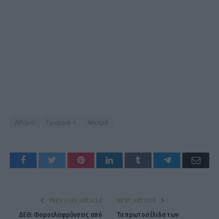
Αθήνα
Γραμμή 4
Μετρό
Facebook
Twitter
Pinterest
LinkedIn
Tumblr
Telegram
Emai
PREVIOUS ARTICLE
NEXT ARTICLE
ΔΕΘ: Φοροελαφρύνσεις από
Τα πρωτοσέλιδα των