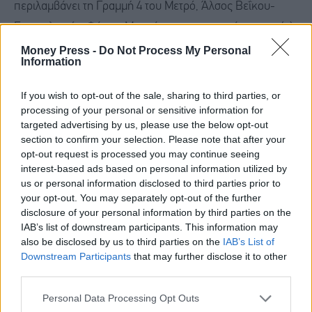
περιλαμβάνει τη Γραμμή 4 του Μετρό, Άλσος Βεΐκου-
Ευαγγελισμός-Φάρος-Μαρούσι, με τις επεκτάσεις της (α)
προς Βύρωνα/Άνω Ηλιούπολη και (β) προς Πετρούπολη
Money Press -
Do Not Process My Personal
Information
και Εθνική Οδό. Η Γραμμή 4, σχήματος «U», αποτελείται
από 2 σκέλη ακτινικής μορφής, προς Γαλάτσι και
If you wish to opt-out of the sale, sharing to third parties, or
processing of your personal or sensitive information for
Μαρούσι, και ένα κεντρικό τμήμα διερχόμενο από το
targeted advertising by us, please use the below opt-out
κέντρο της Αθήνας, έχει συνολικό μήκος 38,2 χλμ,
section to confirm your selection. Please note that after your
περιλαμβάνει 35 συνολικά σταθμούς και αποτελείται από
opt-out request is processed you may continue seeing
interest-based ads based on personal information utilized by
πέντε επιμέρους διακριτά τμήματα, Α, Β, Γ, Δ και Ε:
us or personal information disclosed to third parties prior to
your opt-out. You may separately opt-out of the further
disclosure of your personal information by third parties on the
Τμήμα Α
: Άλσος Βεΐκου-Γουδή (μήκους 12,8 χλμ και 15
IAB’s list of downstream participants. This information may
σταθμούς)
also be disclosed by us to third parties on the
IAB’s List of
Downstream Participants
that may further disclose it to other
Τμήμα Β
: Γουδή-Μαρούσι (μήκους 9,6 χλμ και 8
third parties.
σταθμούς)
Personal Data Processing Opt Outs