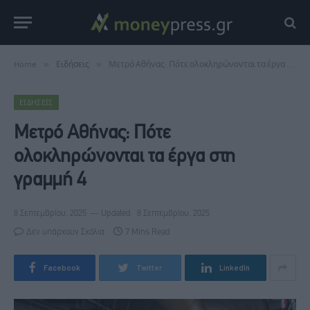
Home
»
Ειδήσεις
»
Μετρό Αθήνας: Πότε ολοκληρώνονται τα έργα στη γραμμή 4
ΕΙΔΉΣΕΙΣ
Μετρό Αθήνας: Πότε
ολοκληρώνονται τα έργα στη
γραμμή 4
8 Σεπτεμβρίου, 2025
Updated:
8 Σεπτεμβρίου, 2025
Δεν υπάρχουν Σχόλια
7 Mins Read
Facebook
Twitter
LinkedIn