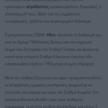
προκύψουν
απρόβλεπτες
κατασκευαστικές δυσκολίες, η
ολοκλήρωσή τους, βάσει και της συμβατικής
υποχρέωσης, ορίζεται στο συγκεκριμένο διάστημα.
Ο μετροπόντικας (ΤΒΜ) «
Νίκη
» ξεκίνησε τη διαδρομή του
από το Φρέαρ ΤΒΜ Άλσος Βείκου και την παρούσα
στιγμή έχει ξεπεράσει τον Σταθμό Γαλάτσι και βρίσκεται
κοντά στον επόμενο Σταθμό Ελικώνος έχοντας ήδη
κατασκευάσει περίπου 1900 μέτρα έτοιμης σήραγγας.
Μετά τον σταθμό Ελικώνος και αφού πραγματοποιηθούν
οι απαραίτητες εργασίες συντήρησης αναμένεται να
συνεχίσει την πορεία του προς τον Σταθμό Κυψέλη. Στη
συνέχεια θα κατευθυνθεί προς τους σταθμούς
Δικαστήρια, μετά στον σταθμό Αλεξάνδρας και στους 3