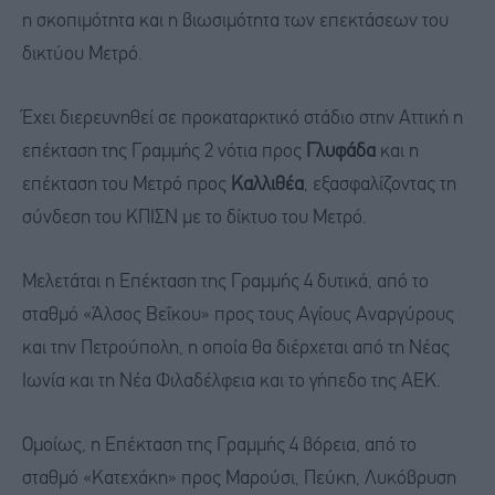
η σκοπιμότητα και η βιωσιμότητα των επεκτάσεων του
δικτύου Μετρό.
Έχει διερευνηθεί σε προκαταρκτικό στάδιο στην Αττική η
επέκταση της Γραμμής 2 νότια προς
Γλυφάδα
και η
επέκταση του Μετρό προς
Καλλιθέα
, εξασφαλίζοντας τη
σύνδεση του ΚΠΙΣΝ με το δίκτυο του Μετρό.
Μελετάται η Επέκταση της Γραμμής 4 δυτικά, από το
σταθμό «Άλσος Βεΐκου» προς τους Αγίους Αναργύρους
και την Πετρούπολη, η οποία θα διέρχεται από τη Νέας
Ιωνία και τη Νέα Φιλαδέλφεια και το γήπεδο της ΑΕΚ.
Ομοίως, η Επέκταση της Γραμμής 4 βόρεια, από το
σταθμό «Κατεχάκη» προς Μαρούσι, Πεύκη, Λυκόβρυση