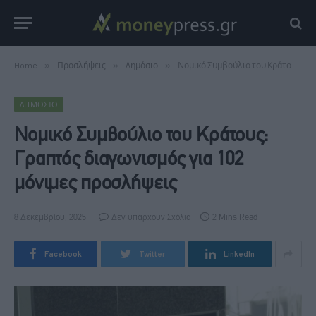
Home
»
Προσλήψεις
»
Δημόσιο
»
Νομικό Συμβούλιο του Κράτους: Γραπτός διαγωνισμός για 102 μόνιμες προσλήψεις
ΔΗΜΌΣΙΟ
Νομικό Συμβούλιο του Κράτους:
Γραπτός διαγωνισμός για 102
μόνιμες προσλήψεις
8 Δεκεμβρίου, 2025
Δεν υπάρχουν Σχόλια
2 Mins Read
Facebook
Twitter
LinkedIn