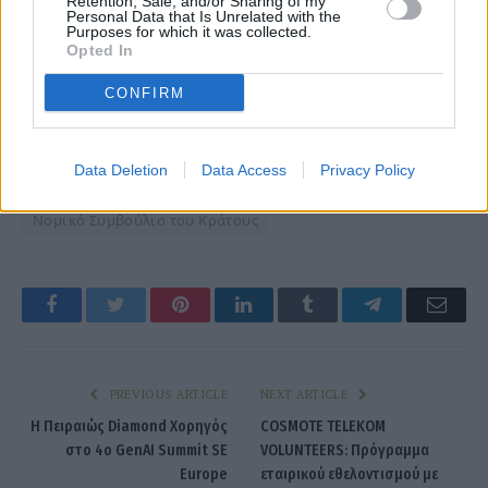
Retention, Sale, and/or Sharing of my
Personal Data that Is Unrelated with the
Purposes for which it was collected.
Opted In
CONFIRM
Data Deletion
Data Access
Privacy Policy
Νομικό Συμβούλιο του Κράτους
Facebook
Twitter
Pinterest
LinkedIn
Tumblr
Telegram
Emai
PREVIOUS ARTICLE
NEXT ARTICLE
Η Πειραιώς Diamond Xορηγός
COSMOTE TELEKOM
στο 4ο GenAI Summit SE
VOLUNTEERS: Πρόγραμμα
Europe
εταιρικού εθελοντισμού με