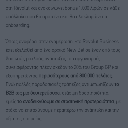
στη Revolut και ανακοινώνει bonus 1.000 λιρών σε κάθε
υπάλληλο που θα προτείνει και θα ολοκληρώνει το
onboarding.
Όπως αναφέρει στην ενημέρωση, «το Revolut Business
έχει εξελιχθεί από ένα αρχικό New Bet σε έναν από τους
βασικούς μοχλούς ανάπτυξης του οργανισμού,
συνεισφέροντας πλέον σχεδόν το 20% του Group GP και
εξυπηρετώντας
περισσότερους από 800.000 πελάτες
.
Ενώ πολλές παραδοσιακές τράπεζες αντιμετωπίζουν
το
B2B ως μια δευτερεύουσ
α, στάσιμη δραστηριότητα,
εμείς
το αναδεικνύουμε σε στρατηγική προτεραιότητα
, με
στόχο να επιταχύνουμε περαιτέρω την ανάπτυξη και την
αξία της εταιρείας.