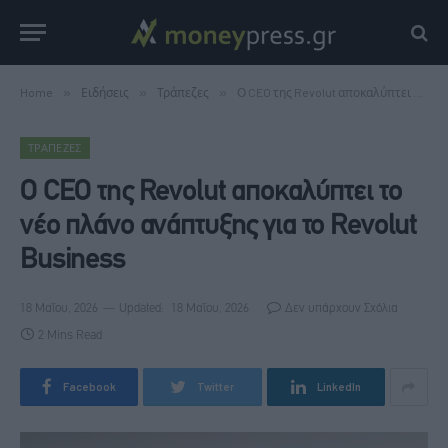
Home
»
Ειδήσεις
»
Τράπεζες
»
Ο CEO της Revolut αποκαλύπτει το νέο πλάνο ανάπτυξης για το Revolut Business
ΤΡΆΠΕΖΕΣ
Ο CEO της Revolut αποκαλύπτει το
νέο πλάνο ανάπτυξης για το Revolut
Business
18 Μαΐου, 2026
Updated:
18 Μαΐου, 2026
Δεν υπάρχουν Σχόλια
2 Mins Read
Facebook
Twitter
LinkedIn