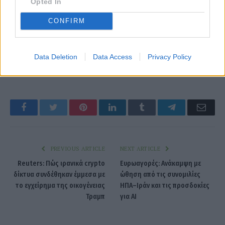
Opted In
CONFIRM
Data Deletion
Data Access
Privacy Policy
Revolut
Facebook
Twitter
Pinterest
LinkedIn
Tumblr
Telegram
Emai
PREVIOUS ARTICLE
NEXT ARTICLE
Reuters: Πώς ιρανικά crypto
Ευρωαγορές: Ανάκαμψη με
δίκτυα συνδέθηκαν έμμεσα με
ώθηση από τις συνομιλίες
το εγχείρημα της οικογένειας
ΗΠΑ–Ιράν και τις προσδοκίες
Τραμπ
για AI