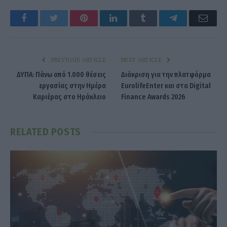
Facebook
Twitter
Pinterest
LinkedIn
Tumblr
Telegram
Emai
PREVIOUS ARTICLE
NEXT ARTICLE
ΔΥΠΑ: Πάνω από 1.000 θέσεις
Διάκριση για την πλατφόρμα
εργασίας στην Ημέρα
EurolifeEnter και στα Digital
Καριέρας στο Ηράκλειο
Finance Awards 2026
RELATED
POSTS