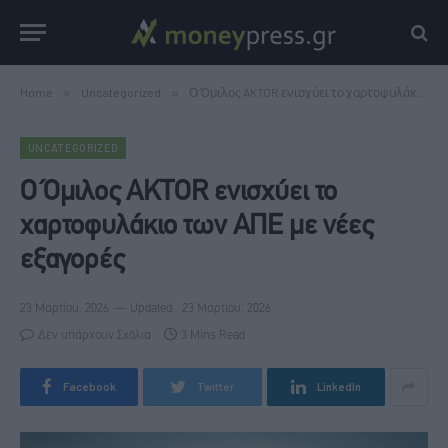
Home
»
Uncategorized
»
Ο Όμιλος AKTOR ενισχύει το χαρτοφυλάκιο των ΑΠΕ με νέες εξαγορές
UNCATEGORIZED
Ο Όμιλος AKTOR ενισχύει το
χαρτοφυλάκιο των ΑΠΕ με νέες
εξαγορές
23 Μαρτίου, 2026
Updated:
23 Μαρτίου, 2026
Δεν υπάρχουν Σχόλια
3 Mins Read
Facebook
Twitter
LinkedIn